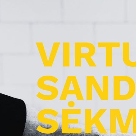
VIRT
SAND
SĖKM