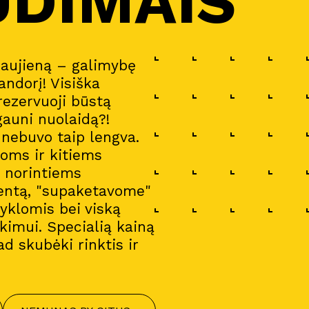
UDIMAIS
naujieną – galimybę
andorį! Visiška
 rezervuoji būstą
gauni nuolaidą?!
a nebuvo taip lengva.
oms ir kitiems
i norintiems
entą, "supaketavome"
gyklomis bei viską
imui. Specialią kainą
ad skubėki rinktis ir