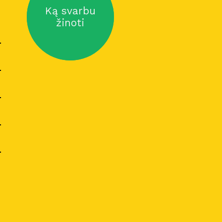
Ką svarbu
žinoti