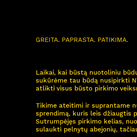
GREITA. PAPRASTA. PATIKIMA.
Laikai, kai būstą nuotoliniu būdu
sukūrėme tau būdą nusipirkti NT
atlikti visus būsto pirkimo veik
Tikime ateitimi ir suprantame nu
sprendimą, kuris leis džiaugtis 
Sutrumpėjęs pirkimo kelias, nuol
sulaukti pelnytų abejonių, tačia