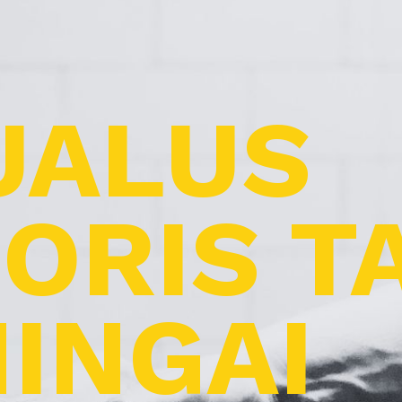
UALUS
ORIS T
INGAI