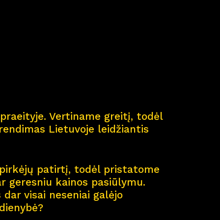
ė
praeityje. Vertiname greitį, todėl
endimas Lietuvoje leidžiantis
pirkėjų patirtį, todėl pristatome
ar geresniu kainos pasiūlymu.
dar visai neseniai galėjo
sdienybė?