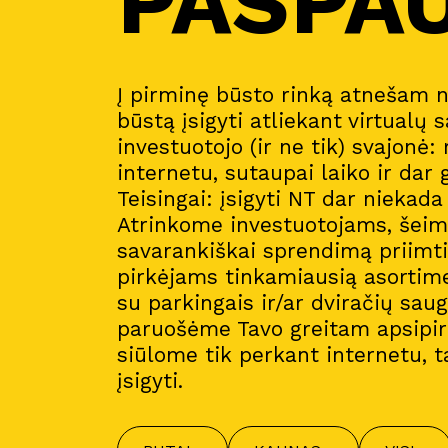
PASPA
Į pirminę būsto rinką atnešam 
būstą įsigyti atliekant virtualų s
investuotojo (ir ne tik) svajonė:
internetu, sutaupai laiko ir dar 
Teisingai: įsigyti NT dar niekad
Atrinkome investuotojams, šeim
savarankiškai sprendimą priimt
pirkėjams tinkamiausią asortim
su parkingais ir/ar dviračių sau
paruošėme Tavo greitam apsipirk
siūlome tik perkant internetu, t
įsigyti.