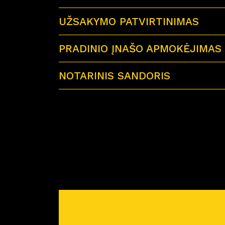
UŽSAKYMO PATVIRTINIMAS
PRADINIO ĮNAŠO APMOKĖJIMAS
NOTARINIS SANDORIS
Sutartu laiku visi būsimi būsto savininkai 
Miško Ardai by CITUS
Atvykus į notarų biurą su savimi būtinai tur
– galiojančius visų būsimų būsto savinink
– jei būstą perki su paskola – paskolos sut
– reikiamą pinigų sumą notaro išlaidoms a
Prieš planuojant nuotolinį notarinį sandorį
pirkimo-pardavimo sutartis. Atstovas atsiųs