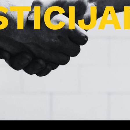
TICIJA
Pro
j
ektai
Apie
m
us