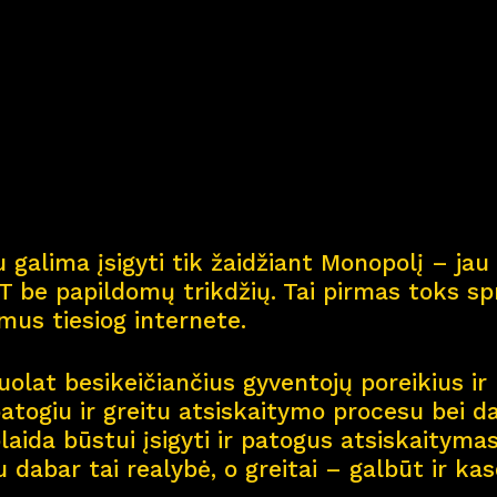
Kar
j
era
11
Nau
j
ienos
Nau
j
ų na
m
ų kortel
 galima įsigyti tik žaidžiant Monopolį – jau 
Kontaktai
 be papildomų trikdžių. Tai pirmas toks spr
smus tiesiog internete.
olat besikeičiančius gyventojų poreikius ir 
patogiu ir greitu atsiskaitymo procesu bei d
aida būstui įsigyti ir patogus atsiskaitymas 
u dabar tai realybė, o greitai – galbūt ir ka