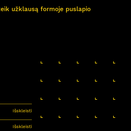
pateik užklausą formoje puslapio
Išskleisti
Išskleisti