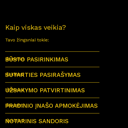
Kaip viskas veikia?
Tavo žingsniai tokie:
BŪSTO PASIRINKIMAS
Išskleisti
SUTARTIES PASIRAŠYMAS
Išskleisti
UŽSAKYMO PATVIRTINIMAS
Išskleisti
PRADINIO ĮNAŠO APMOKĖJIMAS
Išskleisti
NOTARINIS SANDORIS
Išskleisti
Sutartu laiku visi būsimi būsto savininkai