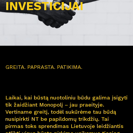
INVESTICIJAI
GREITA. PAPRASTA. PATIKIMA.
Laikai, kai būstą nuotoliniu būdu galima įsigyti
tik žaidžiant Monopolį – jau praeityje.
Vertiname greitį, todėl sukūrėme tau būdą
nusipirkti NT be papildomų trikdžių. Tai
pirmas toks sprendimas Lietuvoje leidžiantis