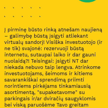
Į pirminę būsto rinką atnešam naujieną
– galimybę būstą įsigyti atliekant
virtualų sandorį! Visiška investuotojo (ir
ne tik) svajonė: rezervuoji būstą
internetu, sutaupai laiko ir dar gauni
nuolaidą?! Teisingai: įsigyti NT dar
niekada nebuvo taip lengva. Atrinkome
investuotojams, šeimoms ir kitiems
savarankiškai sprendimą priimti
norintiems pirkėjams tinkamiausią
asortimentą, "supaketavome" su
parkingais ir/ar dviračių saugyklomis
bei viską paruošėme Tavo greitam