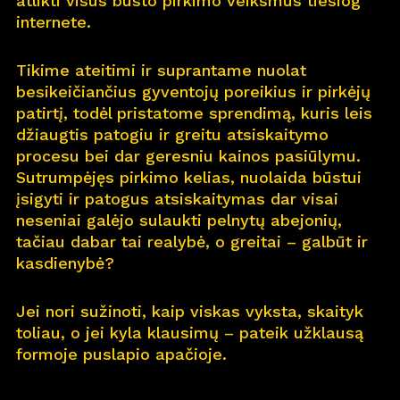
atlikti visus būsto pirkimo veiksmus tiesiog
internete.
Pro
j
ektai
Tikime ateitimi ir suprantame nuolat
Apie
m
us
besikeičiančius gyventojų poreikius ir pirkėjų
patirtį, todėl pristatome sprendimą, kuris leis
Kar
j
era
11
džiaugtis patogiu ir greitu atsiskaitymo
procesu bei dar geresniu kainos pasiūlymu.
Nau
j
ienos
Sutrumpėjęs pirkimo kelias, nuolaida būstui
įsigyti ir patogus atsiskaitymas dar visai
Nau
j
ų na
m
ų kortelė
neseniai galėjo sulaukti pelnytų abejonių,
tačiau dabar tai realybė, o greitai – galbūt ir
Kontaktai
kasdienybė?
Jei nori sužinoti, kaip viskas vyksta, skaityk
toliau, o jei kyla klausimų – pateik užklausą
formoje puslapio apačioje.