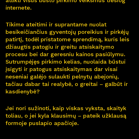
atlikti visus būsto pirkimo veiksmus tiesiog
internete.
Pro
j
ektai
Tikime ateitimi ir suprantame nuolat
Apie
m
us
besikeičiančius gyventojų poreikius ir pirkėjų
patirtį, todėl pristatome sprendimą, kuris leis
Kar
j
era
11
džiaugtis patogiu ir greitu atsiskaitymo
procesu bei dar geresniu kainos pasiūlymu.
Nau
j
ienos
Sutrumpėjęs pirkimo kelias, nuolaida būstui
įsigyti ir patogus atsiskaitymas dar visai
Nau
j
ų na
m
ų kortelė
neseniai galėjo sulaukti pelnytų abejonių,
tačiau dabar tai realybė, o greitai – galbūt ir
Kontaktai
kasdienybė?
Jei nori sužinoti, kaip viskas vyksta, skaityk
toliau, o jei kyla klausimų – pateik užklausą
formoje puslapio apačioje.