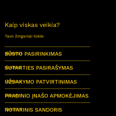
Kaip viskas veikia?
Tavo žingsniai tokie:
BŪSTO PASIRINKIMAS
Išskleisti
SUTARTIES PASIRAŠYMAS
Išskleisti
UŽSAKYMO PATVIRTINIMAS
Išskleisti
PRADINIO ĮNAŠO APMOKĖJIMAS
Išskleisti
NOTARINIS SANDORIS
Išskleisti
Sutartu laiku visi būsimi būsto savininkai