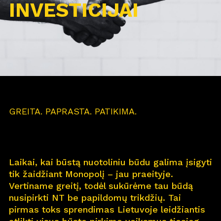
INVESTICIJAI
GREITA. PAPRASTA. PATIKIMA.
Laikai, kai būstą nuotoliniu būdu galima įsigyti
tik žaidžiant Monopolį – jau praeityje.
Vertiname greitį, todėl sukūrėme tau būdą
nusipirkti NT be papildomų trikdžių. Tai
pirmas toks sprendimas Lietuvoje leidžiantis