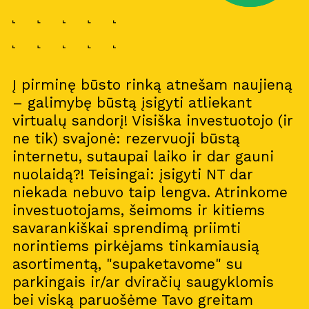
Į pirminę būsto rinką atnešam naujieną
– galimybę būstą įsigyti atliekant
virtualų sandorį! Visiška investuotojo (ir
ne tik) svajonė: rezervuoji būstą
internetu, sutaupai laiko ir dar gauni
nuolaidą?! Teisingai: įsigyti NT dar
niekada nebuvo taip lengva. Atrinkome
investuotojams, šeimoms ir kitiems
savarankiškai sprendimą priimti
norintiems pirkėjams tinkamiausią
asortimentą, "supaketavome" su
parkingais ir/ar dviračių saugyklomis
bei viską paruošėme Tavo greitam