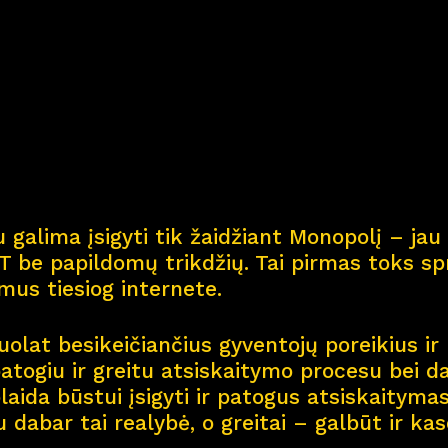
Kar
j
era
11
Nau
j
ienos
Nau
j
ų na
m
ų kortel
 galima įsigyti tik žaidžiant Monopolį – jau 
Kontaktai
 be papildomų trikdžių. Tai pirmas toks spr
smus tiesiog internete.
olat besikeičiančius gyventojų poreikius ir 
patogiu ir greitu atsiskaitymo procesu bei d
aida būstui įsigyti ir patogus atsiskaitymas 
u dabar tai realybė, o greitai – galbūt ir ka