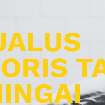
UALUS
ORIS T
INGAI