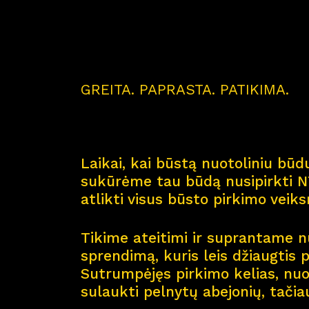
GREITA. PAPRASTA. PATIKIMA.
Laikai, kai būstą nuotoliniu būdu
sukūrėme tau būdą nusipirkti NT
atlikti visus būsto pirkimo veik
Tikime ateitimi ir suprantame nu
sprendimą, kuris leis džiaugtis 
Sutrumpėjęs pirkimo kelias, nuol
sulaukti pelnytų abejonių, tačia