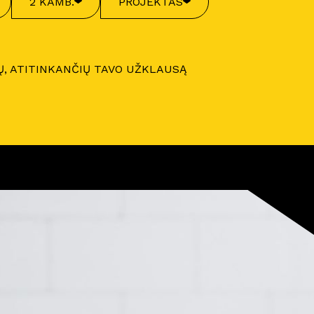
2 KAMB.
PROJEKTAS
Ų, ATITINKANČIŲ TAVO UŽKLAUSĄ