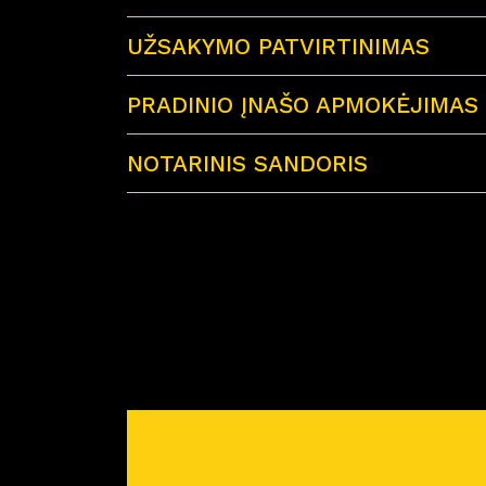
UŽSAKYMO PATVIRTINIMAS
PRADINIO ĮNAŠO APMOKĖJIMAS
NOTARINIS SANDORIS
Sutartu laiku visi būsimi būsto savininkai 
Miško Ardai by CITUS
Atvykus į notarų biurą su savimi būtinai tur
– galiojančius visų būsimų būsto savinink
– jei būstą perki su paskola – paskolos sut
– reikiamą pinigų sumą notaro išlaidoms a
Prieš planuojant nuotolinį notarinį sandorį
pirkimo-pardavimo sutartis. Atstovas atsiųs