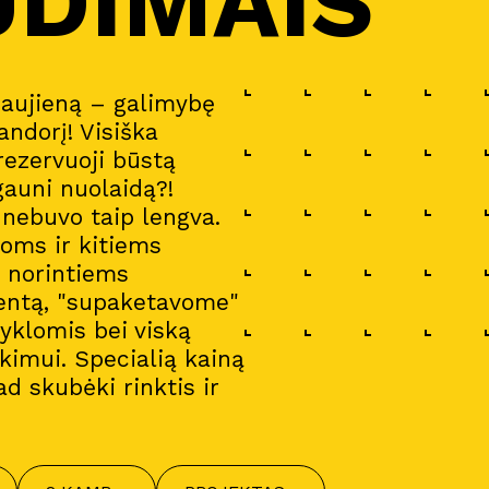
UDIMAIS
naujieną – galimybę
andorį! Visiška
 rezervuoji būstą
gauni nuolaidą?!
a nebuvo taip lengva.
oms ir kitiems
i norintiems
entą, "supaketavome"
gyklomis bei viską
imui. Specialią kainą
ad skubėki rinktis ir