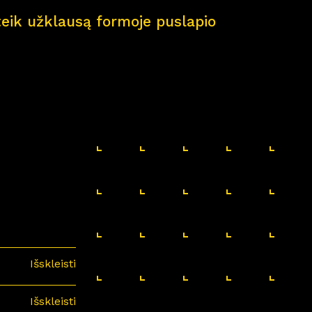
pateik užklausą formoje puslapio
Išskleisti
Išskleisti