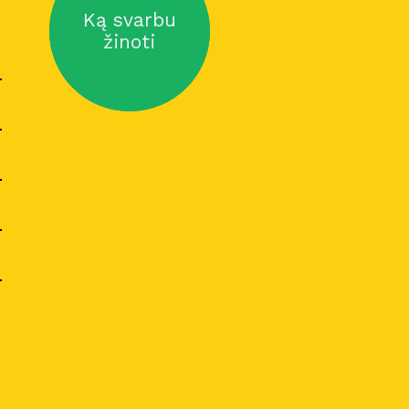
Ką svarbu
žinoti