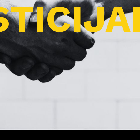
TICIJA
Pro
j
ektai
Apie
m
us