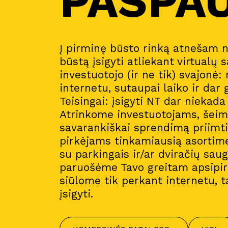
PASPA
Į pirminę būsto rinką atnešam 
būstą įsigyti atliekant virtualų s
investuotojo (ir ne tik) svajonė:
internetu, sutaupai laiko ir dar 
Teisingai: įsigyti NT dar niekad
Atrinkome investuotojams, šeim
savarankiškai sprendimą priimt
pirkėjams tinkamiausią asortim
su parkingais ir/ar dviračių sau
paruošėme Tavo greitam apsipirk
siūlome tik perkant internetu, t
įsigyti.