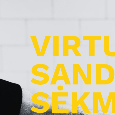
VIRT
SAND
SĖKM