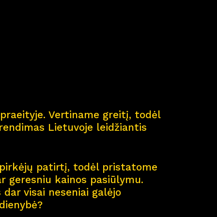
ė
praeityje. Vertiname greitį, todėl
endimas Lietuvoje leidžiantis
pirkėjų patirtį, todėl pristatome
ar geresniu kainos pasiūlymu.
dar visai neseniai galėjo
sdienybė?