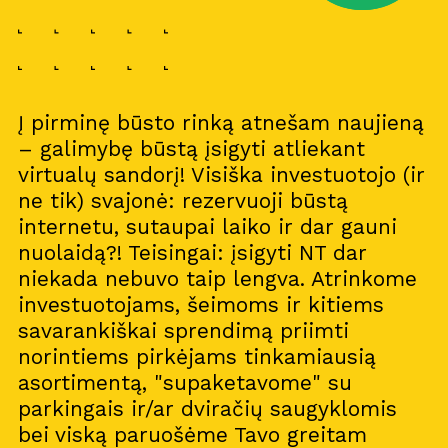
Į pirminę būsto rinką atnešam naujieną
– galimybę būstą įsigyti atliekant
virtualų sandorį! Visiška investuotojo (ir
ne tik) svajonė: rezervuoji būstą
internetu, sutaupai laiko ir dar gauni
nuolaidą?! Teisingai: įsigyti NT dar
niekada nebuvo taip lengva. Atrinkome
investuotojams, šeimoms ir kitiems
savarankiškai sprendimą priimti
norintiems pirkėjams tinkamiausią
asortimentą, "supaketavome" su
parkingais ir/ar dviračių saugyklomis
bei viską paruošėme Tavo greitam