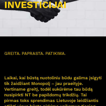
INVESTICIJAI
GREITA. PAPRASTA. PATIKIMA.
Laikai, kai būstą nuotoliniu būdu galima įsigyti
tik žaidžiant Monopolį – jau praeityje.
Vertiname greitį, todėl sukūrėme tau būdą
nusipirkti NT be papildomų trikdžių. Tai
pirmas toks sprendimas Lietuvoje leidžiantis