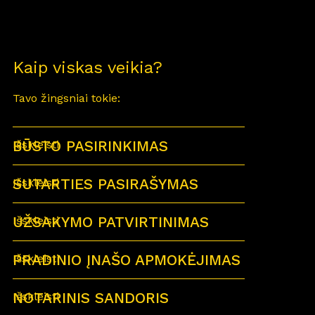
Kaip viskas veikia?
Tavo žingsniai tokie:
BŪSTO PASIRINKIMAS
Išskleisti
SUTARTIES PASIRAŠYMAS
Išskleisti
UŽSAKYMO PATVIRTINIMAS
Išskleisti
PRADINIO ĮNAŠO APMOKĖJIMAS
Išskleisti
NOTARINIS SANDORIS
Išskleisti
Sutartu laiku visi būsimi būsto savininkai