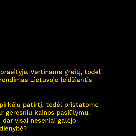
ė
praeityje. Vertiname greitį, todėl
endimas Lietuvoje leidžiantis
pirkėjų patirtį, todėl pristatome
ar geresniu kainos pasiūlymu.
dar visai neseniai galėjo
sdienybė?