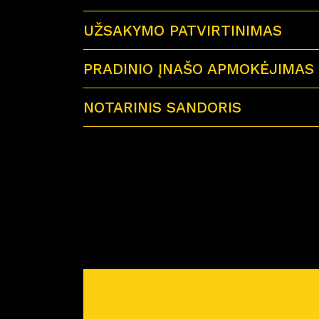
UŽSAKYMO PATVIRTINIMAS
PRADINIO ĮNAŠO APMOKĖJIMAS
NOTARINIS SANDORIS
Sutartu laiku visi būsimi būsto savininkai 
Miško Ardai by CITUS
Atvykus į notarų biurą su savimi būtinai tur
– galiojančius visų būsimų būsto savinink
– jei būstą perki su paskola – paskolos sut
– reikiamą pinigų sumą notaro išlaidoms a
Prieš planuojant nuotolinį notarinį sandorį
pirkimo-pardavimo sutartis. Atstovas atsiųs