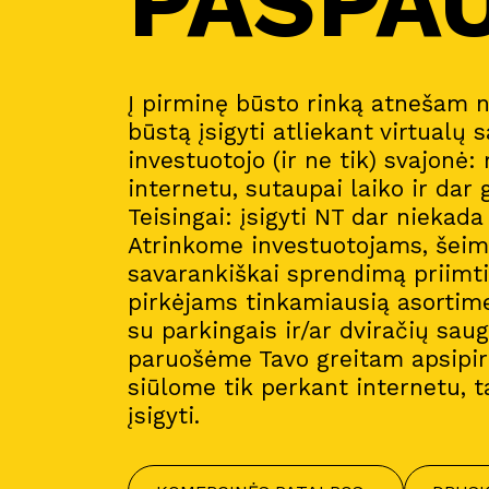
PASPA
Į pirminę būsto rinką atnešam 
būstą įsigyti atliekant virtualų s
investuotojo (ir ne tik) svajonė:
internetu, sutaupai laiko ir dar 
Teisingai: įsigyti NT dar niekad
Atrinkome investuotojams, šeim
savarankiškai sprendimą priimt
pirkėjams tinkamiausią asortim
su parkingais ir/ar dviračių sau
paruošėme Tavo greitam apsipirk
siūlome tik perkant internetu, t
įsigyti.