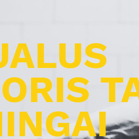
UALUS
ORIS T
INGAI