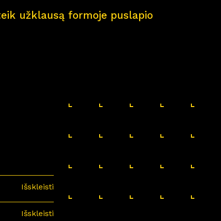
pateik užklausą formoje puslapio
Išskleisti
Išskleisti