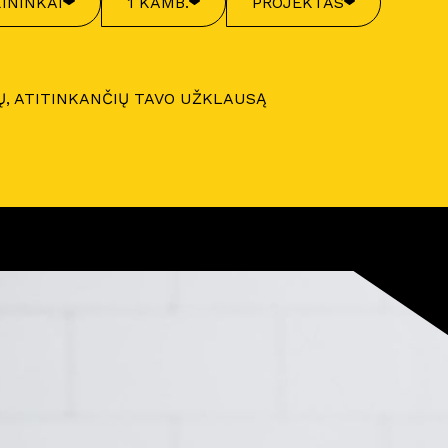
ININKAI
1 KAMB.
PROJEKTAS
Ų, ATITINKANČIŲ TAVO UŽKLAUSĄ