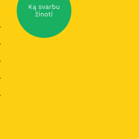
Ką svarbu
žinoti