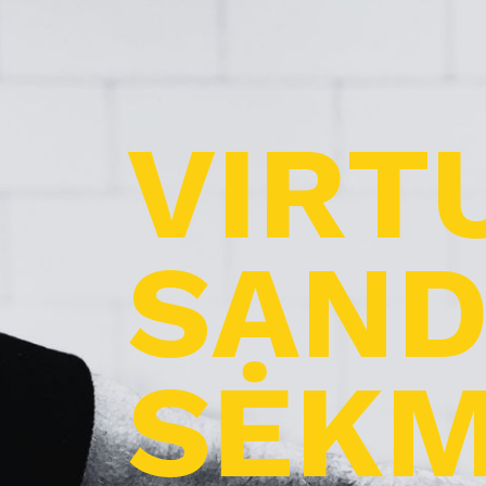
VIRT
SAND
SĖKM