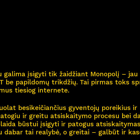
Kar
j
era
11
Nau
j
ienos
Nau
j
ų na
m
ų kortel
 galima įsigyti tik žaidžiant Monopolį – jau 
Kontaktai
 be papildomų trikdžių. Tai pirmas toks spr
smus tiesiog internete.
olat besikeičiančius gyventojų poreikius ir 
patogiu ir greitu atsiskaitymo procesu bei d
aida būstui įsigyti ir patogus atsiskaitymas 
u dabar tai realybė, o greitai – galbūt ir ka