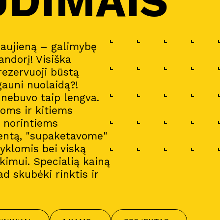
UDIMAIS
naujieną – galimybę
andorį! Visiška
 rezervuoji būstą
gauni nuolaidą?!
a nebuvo taip lengva.
oms ir kitiems
i norintiems
entą, "supaketavome"
gyklomis bei viską
imui. Specialią kainą
ad skubėki rinktis ir