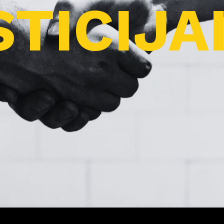
TICIJA
Pro
j
ektai
Apie
m
us