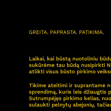
GREITA. PAPRASTA. PATIKIMA.
Laikai, kai būstą nuotoliniu būdu
sukūrėme tau būdą nusipirkti NT
atlikti visus būsto pirkimo veik
Tikime ateitimi ir suprantame nu
sprendimą, kuris leis džiaugtis 
Sutrumpėjęs pirkimo kelias, nuol
sulaukti pelnytų abejonių, tačia