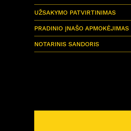
UŽSAKYMO PATVIRTINIMAS
PRADINIO ĮNAŠO APMOKĖJIMAS
NOTARINIS SANDORIS
Sutartu laiku visi būsimi būsto savininkai 
Miško Ardai by CITUS
Atvykus į notarų biurą su savimi būtinai tur
– galiojančius visų būsimų būsto savinink
– jei būstą perki su paskola – paskolos sut
– reikiamą pinigų sumą notaro išlaidoms a
Prieš planuojant nuotolinį notarinį sandorį
pirkimo-pardavimo sutartis. Atstovas atsiųs