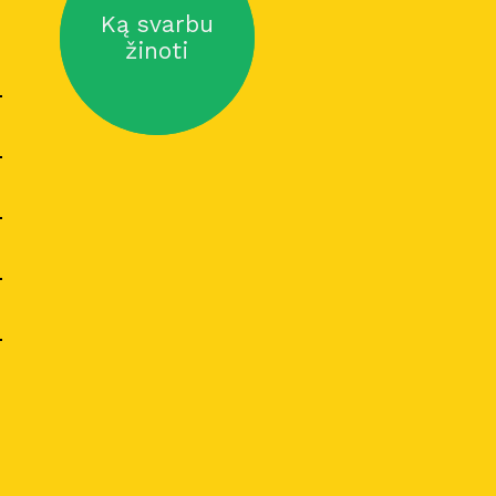
Ką svarbu
žinoti