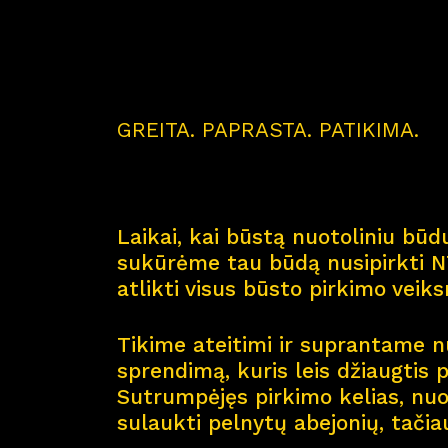
GREITA. PAPRASTA. PATIKIMA.
Laikai, kai būstą nuotoliniu būdu
sukūrėme tau būdą nusipirkti NT
atlikti visus būsto pirkimo veik
Tikime ateitimi ir suprantame nu
sprendimą, kuris leis džiaugtis 
Sutrumpėjęs pirkimo kelias, nuol
sulaukti pelnytų abejonių, tačia