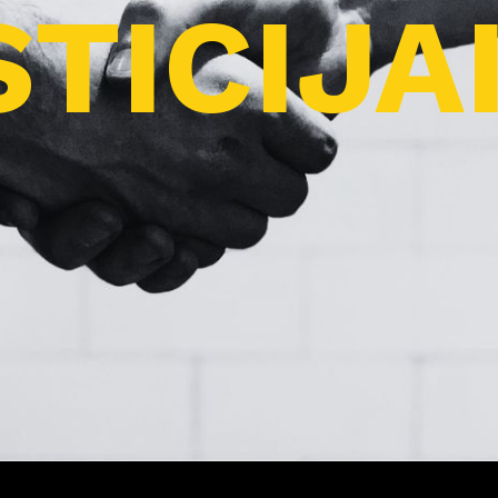
TICIJA
Pro
j
ektai
Apie
m
us