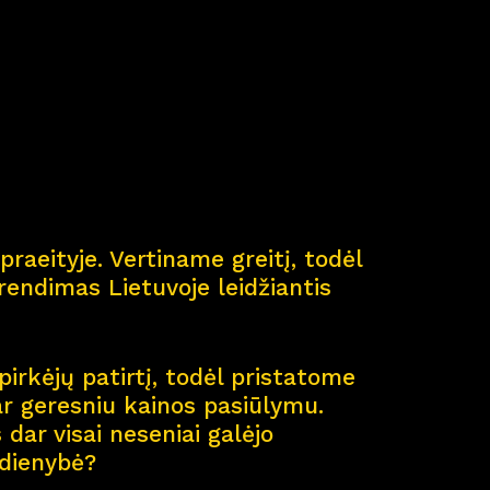
ė
praeityje. Vertiname greitį, todėl
endimas Lietuvoje leidžiantis
pirkėjų patirtį, todėl pristatome
ar geresniu kainos pasiūlymu.
dar visai neseniai galėjo
sdienybė?