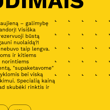
UDIMAIS
naujieną – galimybę
andorį! Visiška
 rezervuoji būstą
gauni nuolaidą?!
a nebuvo taip lengva.
oms ir kitiems
i norintiems
entą, "supaketavome"
gyklomis bei viską
imui. Specialią kainą
ad skubėki rinktis ir