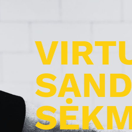
VIRT
SAND
SĖKM