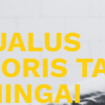
UALUS
ORIS T
INGAI