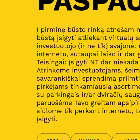
PASPA
Į pirminę būsto rinką atnešam 
būstą įsigyti atliekant virtualų s
investuotojo (ir ne tik) svajonė:
internetu, sutaupai laiko ir dar 
Teisingai: įsigyti NT dar niekad
Atrinkome investuotojams, šeim
savarankiškai sprendimą priimt
pirkėjams tinkamiausią asortim
su parkingais ir/ar dviračių sau
paruošėme Tavo greitam apsipirk
siūlome tik perkant internetu, t
įsigyti.