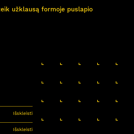
pateik užklausą formoje puslapio
Išskleisti
Išskleisti