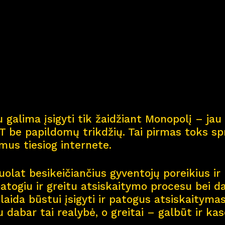
Kar
j
era
11
Nau
j
ienos
Nau
j
ų na
m
ų kortel
 galima įsigyti tik žaidžiant Monopolį – jau 
Kontaktai
 be papildomų trikdžių. Tai pirmas toks spr
smus tiesiog internete.
olat besikeičiančius gyventojų poreikius ir 
patogiu ir greitu atsiskaitymo procesu bei d
aida būstui įsigyti ir patogus atsiskaitymas 
u dabar tai realybė, o greitai – galbūt ir ka