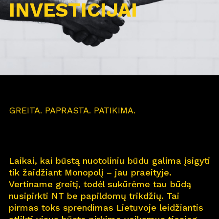
INVESTICIJAI
GREITA. PAPRASTA. PATIKIMA.
Laikai, kai būstą nuotoliniu būdu galima įsigyti
tik žaidžiant Monopolį – jau praeityje.
Vertiname greitį, todėl sukūrėme tau būdą
nusipirkti NT be papildomų trikdžių. Tai
pirmas toks sprendimas Lietuvoje leidžiantis