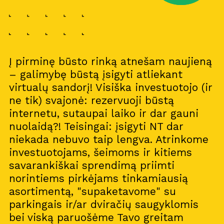
Į pirminę būsto rinką atnešam naujieną
– galimybę būstą įsigyti atliekant
virtualų sandorį! Visiška investuotojo (ir
ne tik) svajonė: rezervuoji būstą
internetu, sutaupai laiko ir dar gauni
nuolaidą?! Teisingai: įsigyti NT dar
niekada nebuvo taip lengva. Atrinkome
investuotojams, šeimoms ir kitiems
savarankiškai sprendimą priimti
norintiems pirkėjams tinkamiausią
asortimentą, "supaketavome" su
parkingais ir/ar dviračių saugyklomis
bei viską paruošėme Tavo greitam