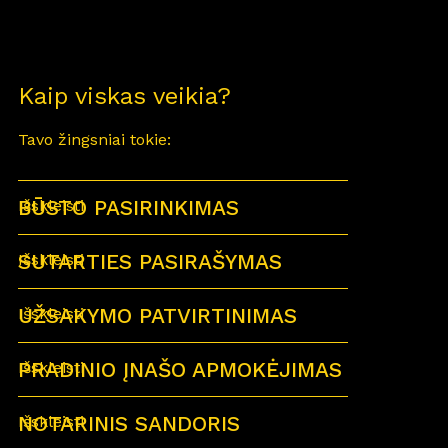
Kaip viskas veikia?
Tavo žingsniai tokie:
BŪSTO PASIRINKIMAS
Išskleisti
SUTARTIES PASIRAŠYMAS
Išskleisti
UŽSAKYMO PATVIRTINIMAS
Išskleisti
PRADINIO ĮNAŠO APMOKĖJIMAS
Išskleisti
NOTARINIS SANDORIS
Išskleisti
Sutartu laiku visi būsimi būsto savininkai