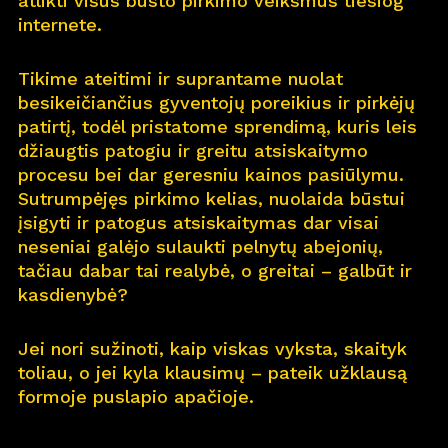
atlikti visus būsto pirkimo veiksmus tiesiog
internete.
Pro
j
ektai
Tikime ateitimi ir suprantame nuolat
Apie
m
us
besikeičiančius gyventojų poreikius ir pirkėjų
patirtį, todėl pristatome sprendimą, kuris leis
Kar
j
era
11
džiaugtis patogiu ir greitu atsiskaitymo
procesu bei dar geresniu kainos pasiūlymu.
Nau
j
ienos
Sutrumpėjęs pirkimo kelias, nuolaida būstui
įsigyti ir patogus atsiskaitymas dar visai
Nau
j
ų na
m
ų kortelė
neseniai galėjo sulaukti pelnytų abejonių,
tačiau dabar tai realybė, o greitai – galbūt ir
Kontaktai
kasdienybė?
Jei nori sužinoti, kaip viskas vyksta, skaityk
toliau, o jei kyla klausimų – pateik užklausą
formoje puslapio apačioje.