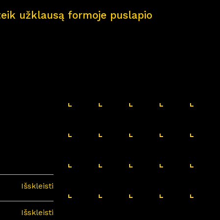
pateik užklausą formoje puslapio
Išskleisti
Išskleisti