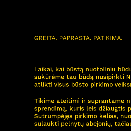
GREITA. PAPRASTA. PATIKIMA.
Laikai, kai būstą nuotoliniu būdu
sukūrėme tau būdą nusipirkti NT
atlikti visus būsto pirkimo veik
Tikime ateitimi ir suprantame nu
sprendimą, kuris leis džiaugtis 
Sutrumpėjęs pirkimo kelias, nuol
sulaukti pelnytų abejonių, tačia