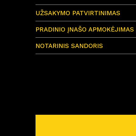
UŽSAKYMO PATVIRTINIMAS
PRADINIO ĮNAŠO APMOKĖJIMAS
NOTARINIS SANDORIS
Sutartu laiku visi būsimi būsto savininkai 
Miško Ardai by CITUS
Atvykus į notarų biurą su savimi būtinai tur
– galiojančius visų būsimų būsto savinink
– jei būstą perki su paskola – paskolos sut
– reikiamą pinigų sumą notaro išlaidoms a
Prieš planuojant nuotolinį notarinį sandorį
pirkimo-pardavimo sutartis. Atstovas atsiųs