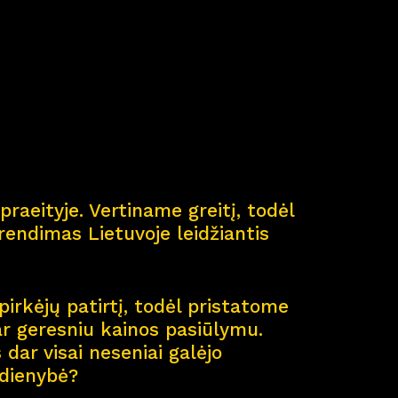
ė
praeityje. Vertiname greitį, todėl
endimas Lietuvoje leidžiantis
pirkėjų patirtį, todėl pristatome
ar geresniu kainos pasiūlymu.
dar visai neseniai galėjo
sdienybė?