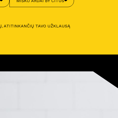
MIŠKO ARDAI BY CITUS
Ų, ATITINKANČIŲ TAVO UŽKLAUSĄ