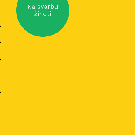
Ką svarbu
žinoti