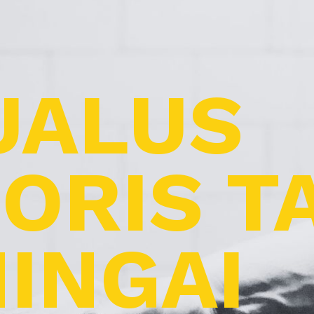
UALUS
ORIS T
INGAI