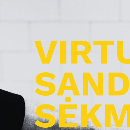
VIRT
SAND
SĖKM