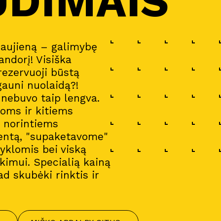
UDIMAIS
naujieną – galimybę
andorį! Visiška
 rezervuoji būstą
gauni nuolaidą?!
a nebuvo taip lengva.
oms ir kitiems
i norintiems
entą, "supaketavome"
gyklomis bei viską
imui. Specialią kainą
ad skubėki rinktis ir