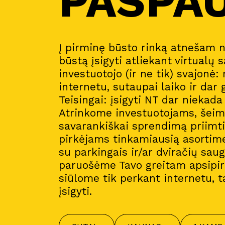
PASPA
Į pirminę būsto rinką atnešam 
būstą įsigyti atliekant virtualų s
investuotojo (ir ne tik) svajonė:
internetu, sutaupai laiko ir dar 
Teisingai: įsigyti NT dar niekad
Atrinkome investuotojams, šeim
savarankiškai sprendimą priimt
pirkėjams tinkamiausią asortim
su parkingais ir/ar dviračių sau
paruošėme Tavo greitam apsipirk
siūlome tik perkant internetu, t
įsigyti.