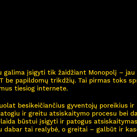
Kar
j
era
11
Nau
j
ienos
Nau
j
ų na
m
ų kortel
 galima įsigyti tik žaidžiant Monopolį – jau 
Kontaktai
 be papildomų trikdžių. Tai pirmas toks spr
smus tiesiog internete.
olat besikeičiančius gyventojų poreikius ir 
patogiu ir greitu atsiskaitymo procesu bei d
aida būstui įsigyti ir patogus atsiskaitymas 
u dabar tai realybė, o greitai – galbūt ir ka