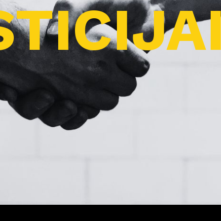
TICIJA
Pro
j
ektai
Apie
m
us