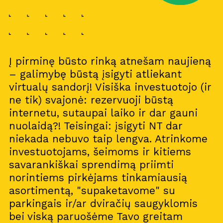
Į pirminę būsto rinką atnešam naujieną
– galimybę būstą įsigyti atliekant
virtualų sandorį! Visiška investuotojo (ir
ne tik) svajonė: rezervuoji būstą
internetu, sutaupai laiko ir dar gauni
nuolaidą?! Teisingai: įsigyti NT dar
niekada nebuvo taip lengva. Atrinkome
investuotojams, šeimoms ir kitiems
savarankiškai sprendimą priimti
norintiems pirkėjams tinkamiausią
asortimentą, "supaketavome" su
parkingais ir/ar dviračių saugyklomis
bei viską paruošėme Tavo greitam