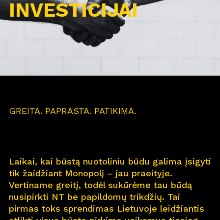
INVESTICIJAI
GREITA. PAPRASTA. PATIKIMA.
Laikai, kai būstą nuotoliniu būdu galima įsigyti
tik žaidžiant Monopolį – jau praeityje.
Vertiname greitį, todėl sukūrėme tau būdą
nusipirkti NT be papildomų trikdžių. Tai
pirmas toks sprendimas Lietuvoje leidžiantis