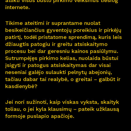
atlikti visus būsto pirkimo veiksmus tiesiog
internete.
Pro
j
ektai
Tikime ateitimi ir suprantame nuolat
Apie
m
us
besikeičiančius gyventojų poreikius ir pirkėjų
patirtį, todėl pristatome sprendimą, kuris leis
Kar
j
era
11
džiaugtis patogiu ir greitu atsiskaitymo
procesu bei dar geresniu kainos pasiūlymu.
Nau
j
ienos
Sutrumpėjęs pirkimo kelias, nuolaida būstui
įsigyti ir patogus atsiskaitymas dar visai
Nau
j
ų na
m
ų kortelė
neseniai galėjo sulaukti pelnytų abejonių,
tačiau dabar tai realybė, o greitai – galbūt ir
Kontaktai
kasdienybė?
Jei nori sužinoti, kaip viskas vyksta, skaityk
toliau, o jei kyla klausimų – pateik užklausą
formoje puslapio apačioje.