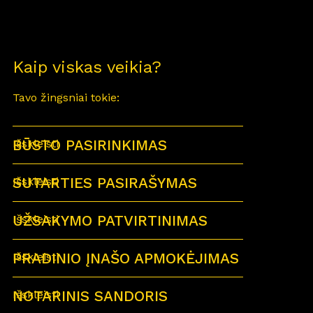
Kaip viskas veikia?
Tavo žingsniai tokie:
BŪSTO PASIRINKIMAS
Išskleisti
SUTARTIES PASIRAŠYMAS
Išskleisti
UŽSAKYMO PATVIRTINIMAS
Išskleisti
PRADINIO ĮNAŠO APMOKĖJIMAS
Išskleisti
NOTARINIS SANDORIS
Išskleisti
Sutartu laiku visi būsimi būsto savininkai