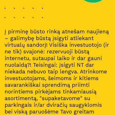
Į pirminę būsto rinką atnešam naujieną
– galimybę būstą įsigyti atliekant
virtualų sandorį! Visiška investuotojo (ir
ne tik) svajonė: rezervuoji būstą
internetu, sutaupai laiko ir dar gauni
nuolaidą?! Teisingai: įsigyti NT dar
niekada nebuvo taip lengva. Atrinkome
investuotojams, šeimoms ir kitiems
savarankiškai sprendimą priimti
norintiems pirkėjams tinkamiausią
asortimentą, "supaketavome" su
parkingais ir/ar dviračių saugyklomis
bei viską paruošėme Tavo greitam