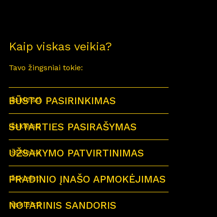
Kaip viskas veikia?
Tavo žingsniai tokie:
BŪSTO PASIRINKIMAS
Išskleisti
SUTARTIES PASIRAŠYMAS
Išskleisti
UŽSAKYMO PATVIRTINIMAS
Išskleisti
PRADINIO ĮNAŠO APMOKĖJIMAS
Išskleisti
NOTARINIS SANDORIS
Išskleisti
Sutartu laiku visi būsimi būsto savininkai