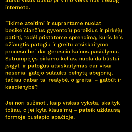
atlikti visus būsto pirkimo veiksmus tiesiog
internete.
Pro
j
ektai
Tikime ateitimi ir suprantame nuolat
Apie
m
us
besikeičiančius gyventojų poreikius ir pirkėjų
patirtį, todėl pristatome sprendimą, kuris leis
Kar
j
era
11
džiaugtis patogiu ir greitu atsiskaitymo
procesu bei dar geresniu kainos pasiūlymu.
Nau
j
ienos
Sutrumpėjęs pirkimo kelias, nuolaida būstui
įsigyti ir patogus atsiskaitymas dar visai
Nau
j
ų na
m
ų kortelė
neseniai galėjo sulaukti pelnytų abejonių,
tačiau dabar tai realybė, o greitai – galbūt ir
Kontaktai
kasdienybė?
Jei nori sužinoti, kaip viskas vyksta, skaityk
toliau, o jei kyla klausimų – pateik užklausą
formoje puslapio apačioje.