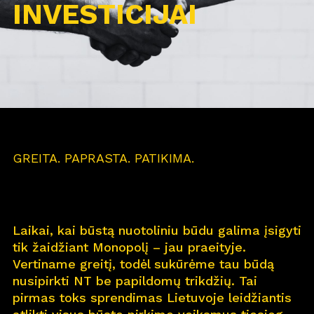
INVESTICIJAI
GREITA. PAPRASTA. PATIKIMA.
Laikai, kai būstą nuotoliniu būdu galima įsigyti
tik žaidžiant Monopolį – jau praeityje.
Vertiname greitį, todėl sukūrėme tau būdą
nusipirkti NT be papildomų trikdžių. Tai
pirmas toks sprendimas Lietuvoje leidžiantis