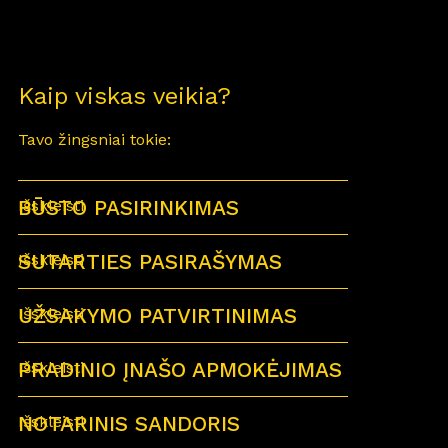
Kaip viskas veikia?
Tavo žingsniai tokie:
BŪSTO PASIRINKIMAS
Išskleisti
SUTARTIES PASIRAŠYMAS
Išskleisti
UŽSAKYMO PATVIRTINIMAS
Išskleisti
PRADINIO ĮNAŠO APMOKĖJIMAS
Išskleisti
NOTARINIS SANDORIS
Išskleisti
Sutartu laiku visi būsimi būsto savininkai