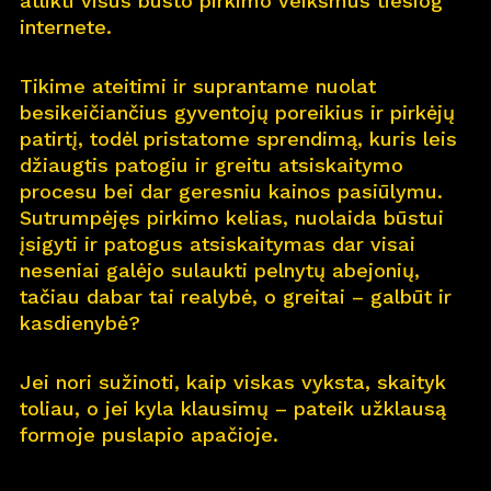
atlikti visus būsto pirkimo veiksmus tiesiog
internete.
Pro
j
ektai
Tikime ateitimi ir suprantame nuolat
Apie
m
us
besikeičiančius gyventojų poreikius ir pirkėjų
patirtį, todėl pristatome sprendimą, kuris leis
Kar
j
era
11
džiaugtis patogiu ir greitu atsiskaitymo
procesu bei dar geresniu kainos pasiūlymu.
Nau
j
ienos
Sutrumpėjęs pirkimo kelias, nuolaida būstui
įsigyti ir patogus atsiskaitymas dar visai
Nau
j
ų na
m
ų kortelė
neseniai galėjo sulaukti pelnytų abejonių,
tačiau dabar tai realybė, o greitai – galbūt ir
Kontaktai
kasdienybė?
Jei nori sužinoti, kaip viskas vyksta, skaityk
toliau, o jei kyla klausimų – pateik užklausą
formoje puslapio apačioje.