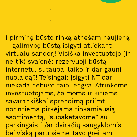
Į pirminę būsto rinką atnešam naujieną
– galimybę būstą įsigyti atliekant
virtualų sandorį! Visiška investuotojo (ir
ne tik) svajonė: rezervuoji būstą
internetu, sutaupai laiko ir dar gauni
nuolaidą?! Teisingai: įsigyti NT dar
niekada nebuvo taip lengva. Atrinkome
investuotojams, šeimoms ir kitiems
savarankiškai sprendimą priimti
norintiems pirkėjams tinkamiausią
asortimentą, "supaketavome" su
parkingais ir/ar dviračių saugyklomis
bei viską paruošėme Tavo greitam