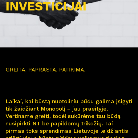
INVESTICIJAI
GREITA. PAPRASTA. PATIKIMA.
Laikai, kai būstą nuotoliniu būdu galima įsigyti
tik žaidžiant Monopolį – jau praeityje.
Vertiname greitį, todėl sukūrėme tau būdą
nusipirkti NT be papildomų trikdžių. Tai
pirmas toks sprendimas Lietuvoje leidžiantis