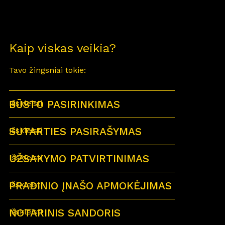
Kaip viskas veikia?
Tavo žingsniai tokie:
BŪSTO PASIRINKIMAS
Išskleisti
SUTARTIES PASIRAŠYMAS
Išskleisti
UŽSAKYMO PATVIRTINIMAS
Išskleisti
PRADINIO ĮNAŠO APMOKĖJIMAS
Išskleisti
NOTARINIS SANDORIS
Išskleisti
Sutartu laiku visi būsimi būsto savininkai