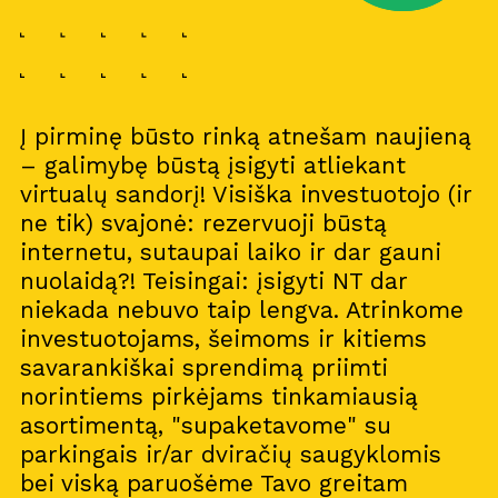
Į pirminę būsto rinką atnešam naujieną
– galimybę būstą įsigyti atliekant
virtualų sandorį! Visiška investuotojo (ir
ne tik) svajonė: rezervuoji būstą
internetu, sutaupai laiko ir dar gauni
nuolaidą?! Teisingai: įsigyti NT dar
niekada nebuvo taip lengva. Atrinkome
investuotojams, šeimoms ir kitiems
savarankiškai sprendimą priimti
norintiems pirkėjams tinkamiausią
asortimentą, "supaketavome" su
parkingais ir/ar dviračių saugyklomis
bei viską paruošėme Tavo greitam