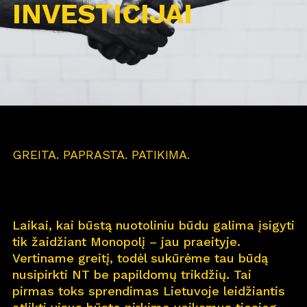
INVESTICIJAI
GREITA. PAPRASTA. PATIKIMA.
Laikai, kai būstą nuotoliniu būdu galima įsigyti
tik žaidžiant Monopolį – jau praeityje.
Vertiname greitį, todėl sukūrėme tau būdą
nusipirkti NT be papildomų trikdžių. Tai
pirmas toks sprendimas Lietuvoje leidžiantis