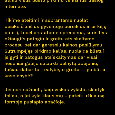
atlikti visus būsto pirkimo veiksmus tiesiog
internete.
Pro
j
ektai
Tikime ateitimi ir suprantame nuolat
Apie
m
us
besikeičiančius gyventojų poreikius ir pirkėjų
patirtį, todėl pristatome sprendimą, kuris leis
Kar
j
era
11
džiaugtis patogiu ir greitu atsiskaitymo
procesu bei dar geresniu kainos pasiūlymu.
Nau
j
ienos
Sutrumpėjęs pirkimo kelias, nuolaida būstui
įsigyti ir patogus atsiskaitymas dar visai
Nau
j
ų na
m
ų kortelė
neseniai galėjo sulaukti pelnytų abejonių,
tačiau dabar tai realybė, o greitai – galbūt ir
Kontaktai
kasdienybė?
Jei nori sužinoti, kaip viskas vyksta, skaityk
toliau, o jei kyla klausimų – pateik užklausą
formoje puslapio apačioje.