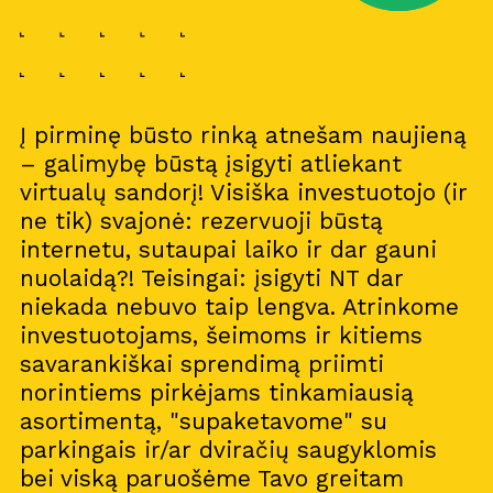
Į pirminę būsto rinką atnešam naujieną
– galimybę būstą įsigyti atliekant
virtualų sandorį! Visiška investuotojo (ir
ne tik) svajonė: rezervuoji būstą
internetu, sutaupai laiko ir dar gauni
nuolaidą?! Teisingai: įsigyti NT dar
niekada nebuvo taip lengva. Atrinkome
investuotojams, šeimoms ir kitiems
savarankiškai sprendimą priimti
norintiems pirkėjams tinkamiausią
asortimentą, "supaketavome" su
parkingais ir/ar dviračių saugyklomis
bei viską paruošėme Tavo greitam