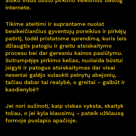
atlikti visus būsto pirkimo veiksmus tiesiog
internete.
Pro
j
ektai
Tikime ateitimi ir suprantame nuolat
Apie
m
us
besikeičiančius gyventojų poreikius ir pirkėjų
patirtį, todėl pristatome sprendimą, kuris leis
Kar
j
era
11
džiaugtis patogiu ir greitu atsiskaitymo
procesu bei dar geresniu kainos pasiūlymu.
Nau
j
ienos
Sutrumpėjęs pirkimo kelias, nuolaida būstui
įsigyti ir patogus atsiskaitymas dar visai
Nau
j
ų na
m
ų kortelė
neseniai galėjo sulaukti pelnytų abejonių,
tačiau dabar tai realybė, o greitai – galbūt ir
Kontaktai
kasdienybė?
Jei nori sužinoti, kaip viskas vyksta, skaityk
toliau, o jei kyla klausimų – pateik užklausą
formoje puslapio apačioje.