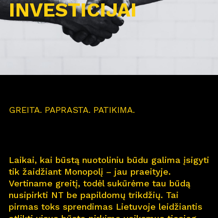
INVESTICIJAI
GREITA. PAPRASTA. PATIKIMA.
Laikai, kai būstą nuotoliniu būdu galima įsigyti
tik žaidžiant Monopolį – jau praeityje.
Vertiname greitį, todėl sukūrėme tau būdą
nusipirkti NT be papildomų trikdžių. Tai
pirmas toks sprendimas Lietuvoje leidžiantis