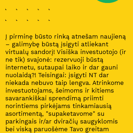
Į pirminę būsto rinką atnešam naujieną
– galimybę būstą įsigyti atliekant
virtualų sandorį! Visiška investuotojo (ir
ne tik) svajonė: rezervuoji būstą
internetu, sutaupai laiko ir dar gauni
nuolaidą?! Teisingai: įsigyti NT dar
niekada nebuvo taip lengva. Atrinkome
investuotojams, šeimoms ir kitiems
savarankiškai sprendimą priimti
norintiems pirkėjams tinkamiausią
asortimentą, "supaketavome" su
parkingais ir/ar dviračių saugyklomis
bei viską paruošėme Tavo greitam