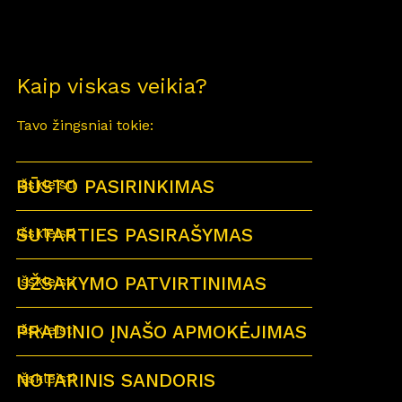
Kaip viskas veikia?
Tavo žingsniai tokie:
BŪSTO PASIRINKIMAS
Išskleisti
SUTARTIES PASIRAŠYMAS
Išskleisti
UŽSAKYMO PATVIRTINIMAS
Išskleisti
PRADINIO ĮNAŠO APMOKĖJIMAS
Išskleisti
NOTARINIS SANDORIS
Išskleisti
Sutartu laiku visi būsimi būsto savininkai