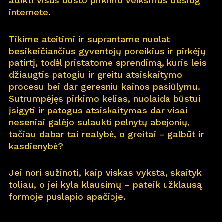
atlikti visus būsto pirkimo veiksmus tiesiog
internete.
Pro
j
ektai
Tikime ateitimi ir suprantame nuolat
Apie
m
us
besikeičiančius gyventojų poreikius ir pirkėjų
patirtį, todėl pristatome sprendimą, kuris leis
Kar
j
era
11
džiaugtis patogiu ir greitu atsiskaitymo
procesu bei dar geresniu kainos pasiūlymu.
Nau
j
ienos
Sutrumpėjęs pirkimo kelias, nuolaida būstui
įsigyti ir patogus atsiskaitymas dar visai
Nau
j
ų na
m
ų kortelė
neseniai galėjo sulaukti pelnytų abejonių,
tačiau dabar tai realybė, o greitai – galbūt ir
Kontaktai
kasdienybė?
Jei nori sužinoti, kaip viskas vyksta, skaityk
toliau, o jei kyla klausimų – pateik užklausą
formoje puslapio apačioje.