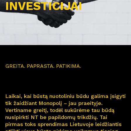
INVESTICIJAI
GREITA. PAPRASTA. PATIKIMA.
Laikai, kai būstą nuotoliniu būdu galima įsigyti
tik žaidžiant Monopolį – jau praeityje.
Vertiname greitį, todėl sukūrėme tau būdą
nusipirkti NT be papildomų trikdžių. Tai
pirmas toks sprendimas Lietuvoje leidžiantis