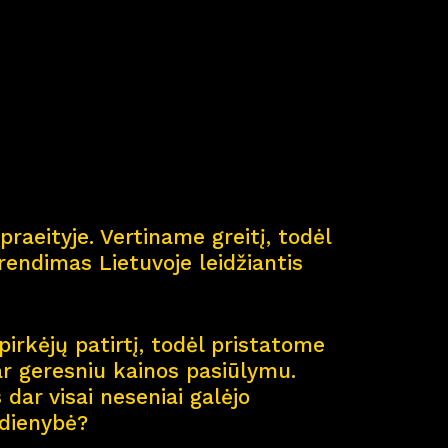
ė
praeityje. Vertiname greitį, todėl
endimas Lietuvoje leidžiantis
pirkėjų patirtį, todėl pristatome
ar geresniu kainos pasiūlymu.
dar visai neseniai galėjo
sdienybė?