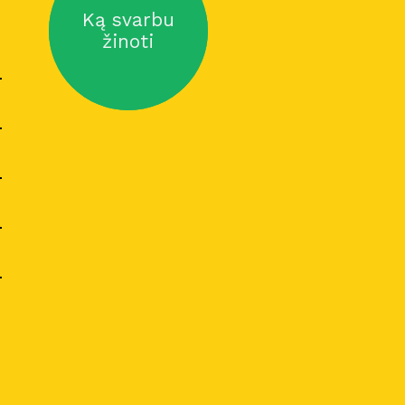
Ką svarbu
žinoti