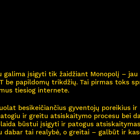
Kar
j
era
11
Nau
j
ienos
Nau
j
ų na
m
ų kortel
 galima įsigyti tik žaidžiant Monopolį – jau 
Kontaktai
 be papildomų trikdžių. Tai pirmas toks spr
smus tiesiog internete.
olat besikeičiančius gyventojų poreikius ir 
patogiu ir greitu atsiskaitymo procesu bei d
aida būstui įsigyti ir patogus atsiskaitymas 
u dabar tai realybė, o greitai – galbūt ir ka