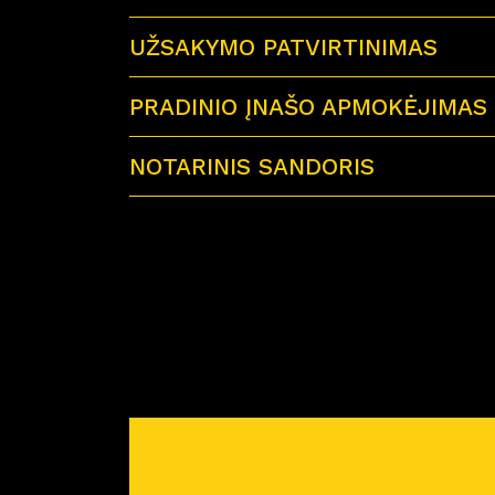
UŽSAKYMO PATVIRTINIMAS
PRADINIO ĮNAŠO APMOKĖJIMAS
NOTARINIS SANDORIS
Sutartu laiku visi būsimi būsto savininkai 
Miško Ardai by CITUS
Atvykus į notarų biurą su savimi būtinai tur
– galiojančius visų būsimų būsto savinink
– jei būstą perki su paskola – paskolos sut
– reikiamą pinigų sumą notaro išlaidoms a
Prieš planuojant nuotolinį notarinį sandorį
pirkimo-pardavimo sutartis. Atstovas atsiųs