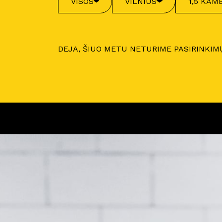
VISOS
VILNIUS
1,5 KAMB
DEJA, ŠIUO METU NETURIME PASIRINKIM