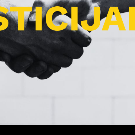
TICIJA
Pro
j
ektai
Apie
m
us