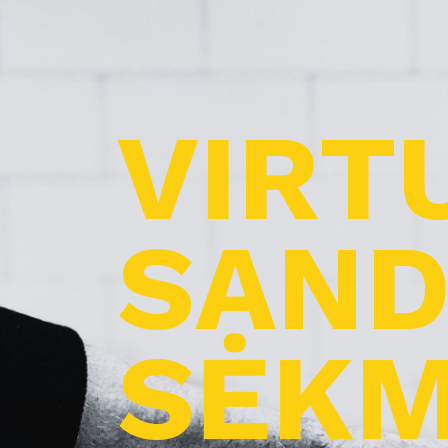
VIRT
SAND
SĖKM