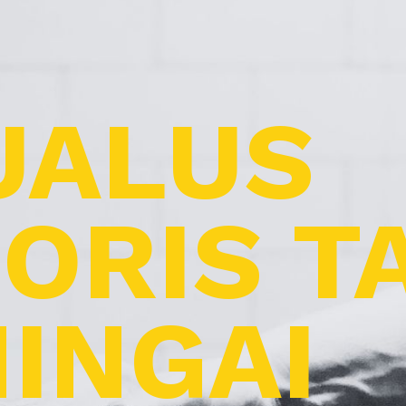
UALUS
ORIS T
INGAI