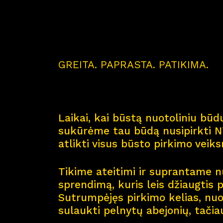
GREITA. PAPRASTA. PATIKIMA.
Laikai, kai būstą nuotoliniu būdu
sukūrėme tau būdą nusipirkti NT
atlikti visus būsto pirkimo veik
Tikime ateitimi ir suprantame nu
sprendimą, kuris leis džiaugtis 
Sutrumpėjęs pirkimo kelias, nuol
sulaukti pelnytų abejonių, tačia