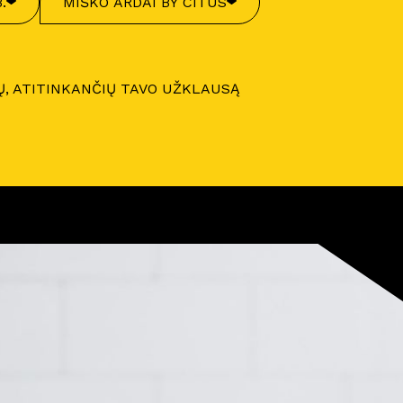
.
MIŠKO ARDAI BY CITUS
Ų, ATITINKANČIŲ TAVO UŽKLAUSĄ