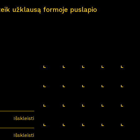
pateik užklausą formoje puslapio
Išskleisti
Išskleisti