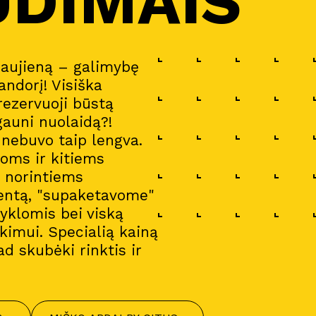
UDIMAIS
naujieną – galimybę
andorį! Visiška
 rezervuoji būstą
gauni nuolaidą?!
a nebuvo taip lengva.
oms ir kitiems
i norintiems
entą, "supaketavome"
gyklomis bei viską
imui. Specialią kainą
ad skubėki rinktis ir