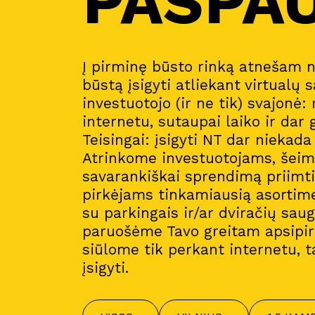
PASPA
Į pirminę būsto rinką atnešam 
būstą įsigyti atliekant virtualų s
investuotojo (ir ne tik) svajonė:
internetu, sutaupai laiko ir dar 
Teisingai: įsigyti NT dar niekad
Atrinkome investuotojams, šeim
savarankiškai sprendimą priimt
pirkėjams tinkamiausią asortim
su parkingais ir/ar dviračių sau
paruošėme Tavo greitam apsipirk
siūlome tik perkant internetu, t
įsigyti.