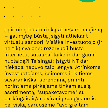
Į pirminę būsto rinką atnešam naujieną
– galimybę būstą įsigyti atliekant
virtualų sandorį! Visiška investuotojo (ir
ne tik) svajonė: rezervuoji būstą
internetu, sutaupai laiko ir dar gauni
nuolaidą?! Teisingai: įsigyti NT dar
niekada nebuvo taip lengva. Atrinkome
investuotojams, šeimoms ir kitiems
savarankiškai sprendimą priimti
norintiems pirkėjams tinkamiausią
asortimentą, "supaketavome" su
parkingais ir/ar dviračių saugyklomis
bei viską paruošėme Tavo greitam