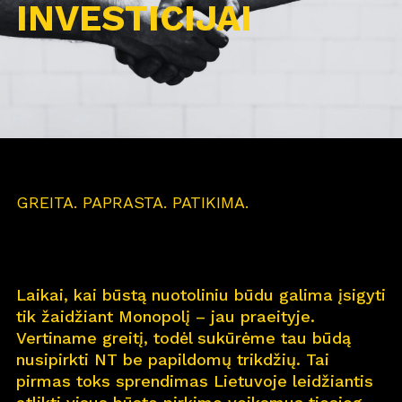
INVESTICIJAI
GREITA. PAPRASTA. PATIKIMA.
Laikai, kai būstą nuotoliniu būdu galima įsigyti
tik žaidžiant Monopolį – jau praeityje.
Vertiname greitį, todėl sukūrėme tau būdą
nusipirkti NT be papildomų trikdžių. Tai
pirmas toks sprendimas Lietuvoje leidžiantis