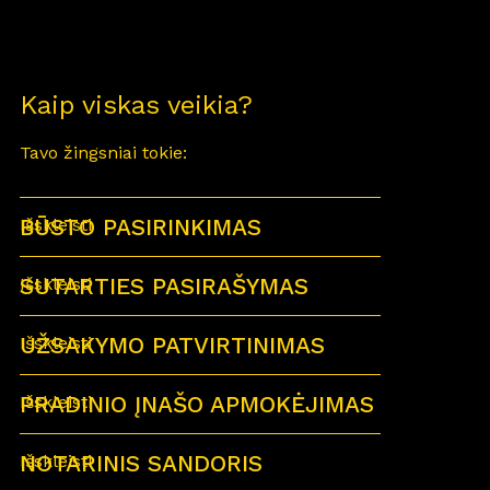
Kaip viskas veikia?
Tavo žingsniai tokie:
BŪSTO PASIRINKIMAS
Išskleisti
SUTARTIES PASIRAŠYMAS
Išskleisti
UŽSAKYMO PATVIRTINIMAS
Išskleisti
PRADINIO ĮNAŠO APMOKĖJIMAS
Išskleisti
NOTARINIS SANDORIS
Išskleisti
Sutartu laiku visi būsimi būsto savininkai