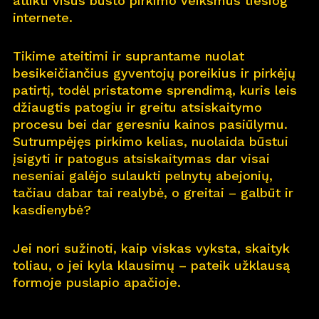
atlikti visus būsto pirkimo veiksmus tiesiog
internete.
Pro
j
ektai
Tikime ateitimi ir suprantame nuolat
Apie
m
us
besikeičiančius gyventojų poreikius ir pirkėjų
patirtį, todėl pristatome sprendimą, kuris leis
Kar
j
era
11
džiaugtis patogiu ir greitu atsiskaitymo
procesu bei dar geresniu kainos pasiūlymu.
Nau
j
ienos
Sutrumpėjęs pirkimo kelias, nuolaida būstui
įsigyti ir patogus atsiskaitymas dar visai
Nau
j
ų na
m
ų kortelė
neseniai galėjo sulaukti pelnytų abejonių,
tačiau dabar tai realybė, o greitai – galbūt ir
Kontaktai
kasdienybė?
Jei nori sužinoti, kaip viskas vyksta, skaityk
toliau, o jei kyla klausimų – pateik užklausą
formoje puslapio apačioje.