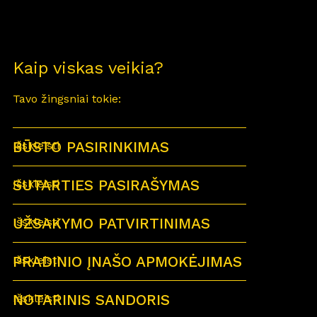
Kaip viskas veikia?
Tavo žingsniai tokie:
BŪSTO PASIRINKIMAS
Išskleisti
SUTARTIES PASIRAŠYMAS
Išskleisti
UŽSAKYMO PATVIRTINIMAS
Išskleisti
PRADINIO ĮNAŠO APMOKĖJIMAS
Išskleisti
NOTARINIS SANDORIS
Išskleisti
Sutartu laiku visi būsimi būsto savininkai