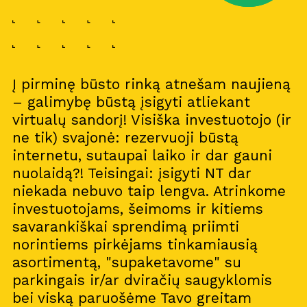
Į pirminę būsto rinką atnešam naujieną
– galimybę būstą įsigyti atliekant
virtualų sandorį! Visiška investuotojo (ir
ne tik) svajonė: rezervuoji būstą
internetu, sutaupai laiko ir dar gauni
nuolaidą?! Teisingai: įsigyti NT dar
niekada nebuvo taip lengva. Atrinkome
investuotojams, šeimoms ir kitiems
savarankiškai sprendimą priimti
norintiems pirkėjams tinkamiausią
asortimentą, "supaketavome" su
parkingais ir/ar dviračių saugyklomis
bei viską paruošėme Tavo greitam