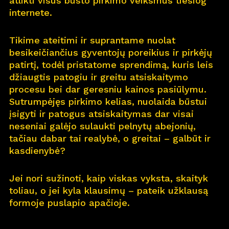
atlikti visus būsto pirkimo veiksmus tiesiog
internete.
Pro
j
ektai
Tikime ateitimi ir suprantame nuolat
Apie
m
us
besikeičiančius gyventojų poreikius ir pirkėjų
patirtį, todėl pristatome sprendimą, kuris leis
Kar
j
era
11
džiaugtis patogiu ir greitu atsiskaitymo
procesu bei dar geresniu kainos pasiūlymu.
Nau
j
ienos
Sutrumpėjęs pirkimo kelias, nuolaida būstui
įsigyti ir patogus atsiskaitymas dar visai
Nau
j
ų na
m
ų kortelė
neseniai galėjo sulaukti pelnytų abejonių,
tačiau dabar tai realybė, o greitai – galbūt ir
Kontaktai
kasdienybė?
Jei nori sužinoti, kaip viskas vyksta, skaityk
toliau, o jei kyla klausimų – pateik užklausą
formoje puslapio apačioje.