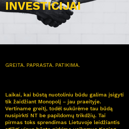
INVESTICIJAI
GREITA. PAPRASTA. PATIKIMA.
Laikai, kai būstą nuotoliniu būdu galima įsigyti
tik žaidžiant Monopolį – jau praeityje.
Vertiname greitį, todėl sukūrėme tau būdą
nusipirkti NT be papildomų trikdžių. Tai
pirmas toks sprendimas Lietuvoje leidžiantis