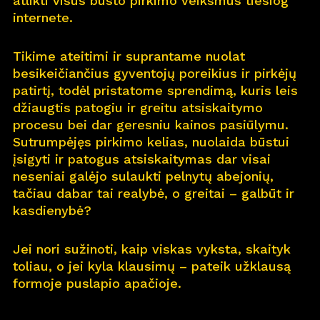
atlikti visus būsto pirkimo veiksmus tiesiog
internete.
Pro
j
ektai
Tikime ateitimi ir suprantame nuolat
Apie
m
us
besikeičiančius gyventojų poreikius ir pirkėjų
patirtį, todėl pristatome sprendimą, kuris leis
Kar
j
era
11
džiaugtis patogiu ir greitu atsiskaitymo
procesu bei dar geresniu kainos pasiūlymu.
Nau
j
ienos
Sutrumpėjęs pirkimo kelias, nuolaida būstui
įsigyti ir patogus atsiskaitymas dar visai
Nau
j
ų na
m
ų kortelė
neseniai galėjo sulaukti pelnytų abejonių,
tačiau dabar tai realybė, o greitai – galbūt ir
Kontaktai
kasdienybė?
Jei nori sužinoti, kaip viskas vyksta, skaityk
toliau, o jei kyla klausimų – pateik užklausą
formoje puslapio apačioje.