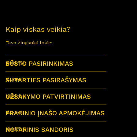
Kaip viskas veikia?
Tavo žingsniai tokie:
BŪSTO PASIRINKIMAS
Išskleisti
SUTARTIES PASIRAŠYMAS
Išskleisti
UŽSAKYMO PATVIRTINIMAS
Išskleisti
PRADINIO ĮNAŠO APMOKĖJIMAS
Išskleisti
NOTARINIS SANDORIS
Išskleisti
Sutartu laiku visi būsimi būsto savininkai