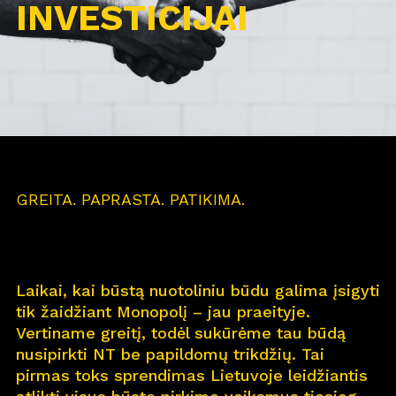
INVESTICIJAI
GREITA. PAPRASTA. PATIKIMA.
Laikai, kai būstą nuotoliniu būdu galima įsigyti
tik žaidžiant Monopolį – jau praeityje.
Vertiname greitį, todėl sukūrėme tau būdą
nusipirkti NT be papildomų trikdžių. Tai
pirmas toks sprendimas Lietuvoje leidžiantis