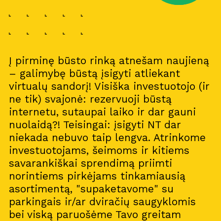
Į pirminę būsto rinką atnešam naujieną
– galimybę būstą įsigyti atliekant
virtualų sandorį! Visiška investuotojo (ir
ne tik) svajonė: rezervuoji būstą
internetu, sutaupai laiko ir dar gauni
nuolaidą?! Teisingai: įsigyti NT dar
niekada nebuvo taip lengva. Atrinkome
investuotojams, šeimoms ir kitiems
savarankiškai sprendimą priimti
norintiems pirkėjams tinkamiausią
asortimentą, "supaketavome" su
parkingais ir/ar dviračių saugyklomis
bei viską paruošėme Tavo greitam