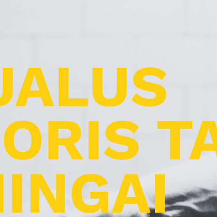
UALUS
ORIS T
INGAI