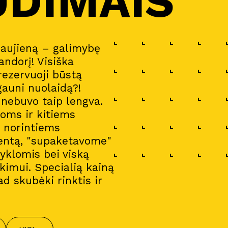
UDIMAIS
naujieną – galimybę
andorį! Visiška
 rezervuoji būstą
gauni nuolaidą?!
a nebuvo taip lengva.
oms ir kitiems
i norintiems
entą, "supaketavome"
gyklomis bei viską
imui. Specialią kainą
ad skubėki rinktis ir