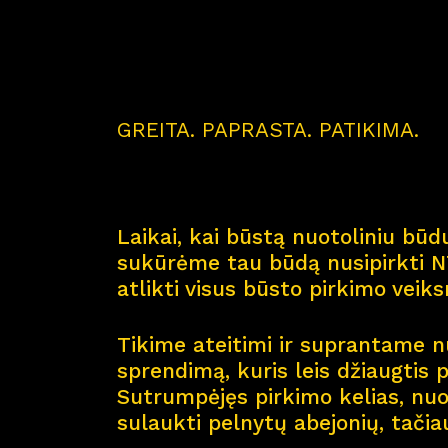
GREITA. PAPRASTA. PATIKIMA.
Laikai, kai būstą nuotoliniu būdu
sukūrėme tau būdą nusipirkti NT
atlikti visus būsto pirkimo veik
Tikime ateitimi ir suprantame nu
sprendimą, kuris leis džiaugtis 
Sutrumpėjęs pirkimo kelias, nuol
sulaukti pelnytų abejonių, tačia