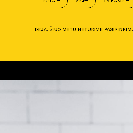
BUTAI
VISI
1,5 KAMB.
DEJA, ŠIUO METU NETURIME PASIRINKIM