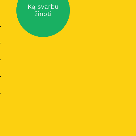
Ką svarbu
žinoti