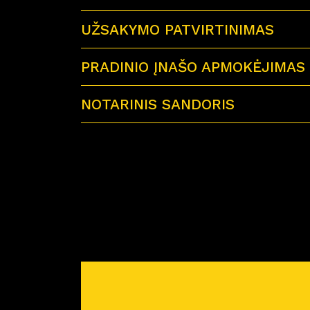
UŽSAKYMO PATVIRTINIMAS
PRADINIO ĮNAŠO APMOKĖJIMAS
NOTARINIS SANDORIS
Sutartu laiku visi būsimi būsto savininkai 
Miško Ardai by CITUS
Atvykus į notarų biurą su savimi būtinai tur
– galiojančius visų būsimų būsto savinink
– jei būstą perki su paskola – paskolos sut
– reikiamą pinigų sumą notaro išlaidoms a
Prieš planuojant nuotolinį notarinį sandorį
pirkimo-pardavimo sutartis. Atstovas atsiųs