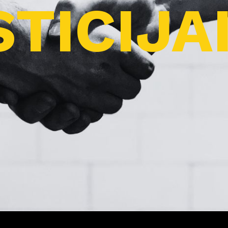
TICIJA
Pro
j
ektai
Apie
m
us