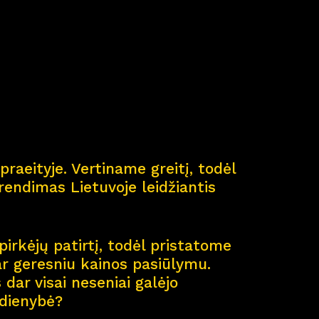
ė
praeityje. Vertiname greitį, todėl
endimas Lietuvoje leidžiantis
pirkėjų patirtį, todėl pristatome
ar geresniu kainos pasiūlymu.
dar visai neseniai galėjo
sdienybė?