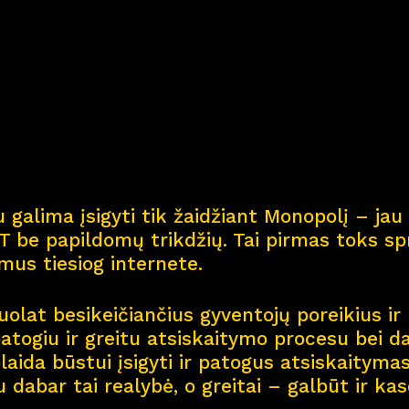
Kar
j
era
11
Nau
j
ienos
Nau
j
ų na
m
ų kortel
 galima įsigyti tik žaidžiant Monopolį – jau 
Kontaktai
 be papildomų trikdžių. Tai pirmas toks spr
smus tiesiog internete.
olat besikeičiančius gyventojų poreikius ir 
patogiu ir greitu atsiskaitymo procesu bei d
aida būstui įsigyti ir patogus atsiskaitymas 
u dabar tai realybė, o greitai – galbūt ir ka