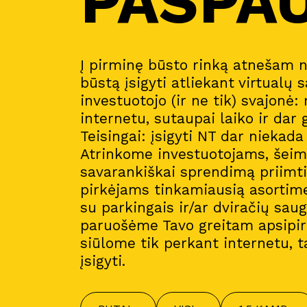
PASPA
Į pirminę būsto rinką atnešam 
būstą įsigyti atliekant virtualų s
investuotojo (ir ne tik) svajonė:
internetu, sutaupai laiko ir dar 
Teisingai: įsigyti NT dar niekad
Atrinkome investuotojams, šeim
savarankiškai sprendimą priimt
pirkėjams tinkamiausią asortim
su parkingais ir/ar dviračių sau
paruošėme Tavo greitam apsipirk
siūlome tik perkant internetu, t
įsigyti.