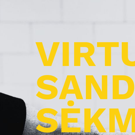
VIRT
SAND
SĖKM