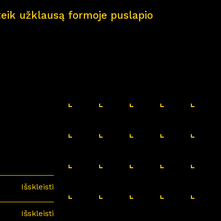
pateik užklausą formoje puslapio
Išskleisti
Išskleisti