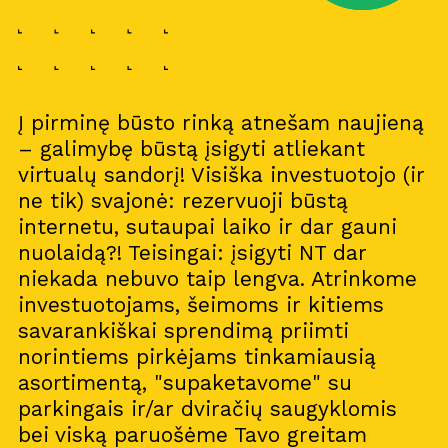
Į pirminę būsto rinką atnešam naujieną
– galimybę būstą įsigyti atliekant
virtualų sandorį! Visiška investuotojo (ir
ne tik) svajonė: rezervuoji būstą
internetu, sutaupai laiko ir dar gauni
nuolaidą?! Teisingai: įsigyti NT dar
niekada nebuvo taip lengva. Atrinkome
investuotojams, šeimoms ir kitiems
savarankiškai sprendimą priimti
norintiems pirkėjams tinkamiausią
asortimentą, "supaketavome" su
parkingais ir/ar dviračių saugyklomis
bei viską paruošėme Tavo greitam