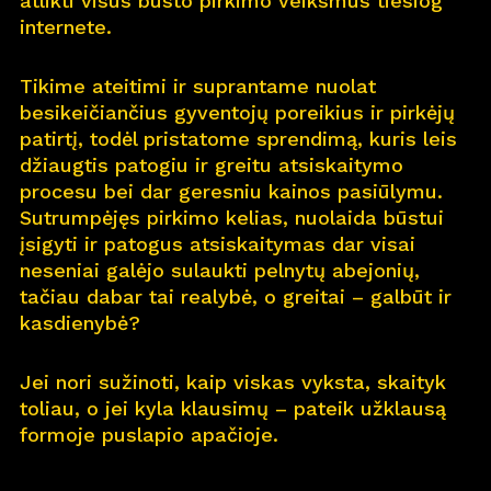
atlikti visus būsto pirkimo veiksmus tiesiog
internete.
Pro
j
ektai
Tikime ateitimi ir suprantame nuolat
Apie
m
us
besikeičiančius gyventojų poreikius ir pirkėjų
patirtį, todėl pristatome sprendimą, kuris leis
Kar
j
era
11
džiaugtis patogiu ir greitu atsiskaitymo
procesu bei dar geresniu kainos pasiūlymu.
Nau
j
ienos
Sutrumpėjęs pirkimo kelias, nuolaida būstui
įsigyti ir patogus atsiskaitymas dar visai
Nau
j
ų na
m
ų kortelė
neseniai galėjo sulaukti pelnytų abejonių,
tačiau dabar tai realybė, o greitai – galbūt ir
Kontaktai
kasdienybė?
Jei nori sužinoti, kaip viskas vyksta, skaityk
toliau, o jei kyla klausimų – pateik užklausą
formoje puslapio apačioje.