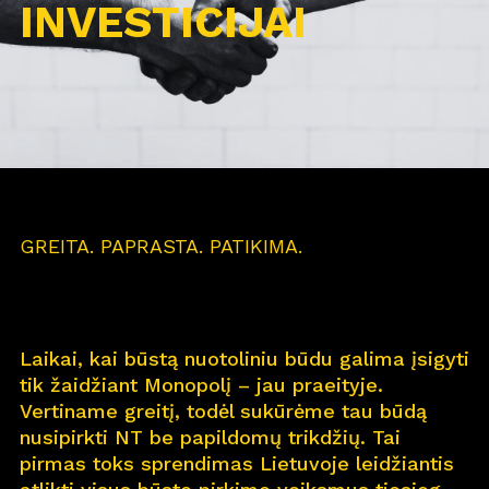
INVESTICIJAI
GREITA. PAPRASTA. PATIKIMA.
Laikai, kai būstą nuotoliniu būdu galima įsigyti
tik žaidžiant Monopolį – jau praeityje.
Vertiname greitį, todėl sukūrėme tau būdą
nusipirkti NT be papildomų trikdžių. Tai
pirmas toks sprendimas Lietuvoje leidžiantis