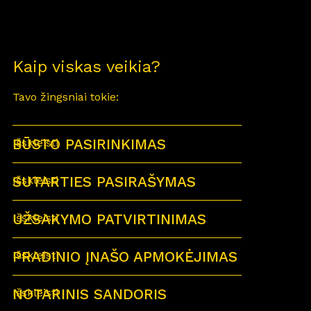
Kaip viskas veikia?
Tavo žingsniai tokie:
BŪSTO PASIRINKIMAS
Išskleisti
SUTARTIES PASIRAŠYMAS
Išskleisti
UŽSAKYMO PATVIRTINIMAS
Išskleisti
PRADINIO ĮNAŠO APMOKĖJIMAS
Išskleisti
NOTARINIS SANDORIS
Išskleisti
Sutartu laiku visi būsimi būsto savininkai