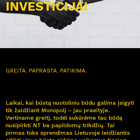
INVESTICIJAI
GREITA. PAPRASTA. PATIKIMA.
Laikai, kai būstą nuotoliniu būdu galima įsigyti
tik žaidžiant Monopolį – jau praeityje.
Vertiname greitį, todėl sukūrėme tau būdą
nusipirkti NT be papildomų trikdžių. Tai
pirmas toks sprendimas Lietuvoje leidžiantis