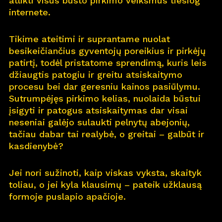
atlikti visus būsto pirkimo veiksmus tiesiog
internete.
Pro
j
ektai
Tikime ateitimi ir suprantame nuolat
Apie
m
us
besikeičiančius gyventojų poreikius ir pirkėjų
patirtį, todėl pristatome sprendimą, kuris leis
Kar
j
era
11
džiaugtis patogiu ir greitu atsiskaitymo
procesu bei dar geresniu kainos pasiūlymu.
Nau
j
ienos
Sutrumpėjęs pirkimo kelias, nuolaida būstui
įsigyti ir patogus atsiskaitymas dar visai
Nau
j
ų na
m
ų kortelė
neseniai galėjo sulaukti pelnytų abejonių,
tačiau dabar tai realybė, o greitai – galbūt ir
Kontaktai
kasdienybė?
Jei nori sužinoti, kaip viskas vyksta, skaityk
toliau, o jei kyla klausimų – pateik užklausą
formoje puslapio apačioje.