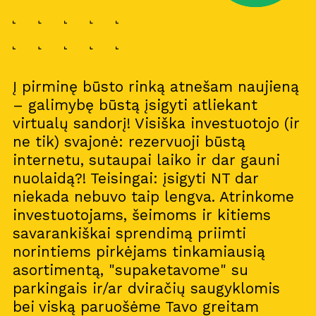
Į pirminę būsto rinką atnešam naujieną
– galimybę būstą įsigyti atliekant
virtualų sandorį! Visiška investuotojo (ir
ne tik) svajonė: rezervuoji būstą
internetu, sutaupai laiko ir dar gauni
nuolaidą?! Teisingai: įsigyti NT dar
niekada nebuvo taip lengva. Atrinkome
investuotojams, šeimoms ir kitiems
savarankiškai sprendimą priimti
norintiems pirkėjams tinkamiausią
asortimentą, "supaketavome" su
parkingais ir/ar dviračių saugyklomis
bei viską paruošėme Tavo greitam