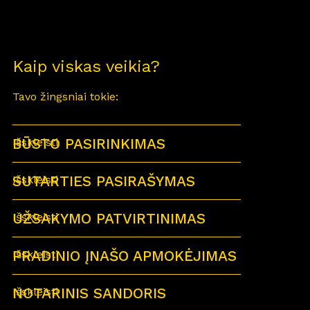
Kaip viskas veikia?
Tavo žingsniai tokie:
BŪSTO PASIRINKIMAS
Išskleisti
SUTARTIES PASIRAŠYMAS
Išskleisti
UŽSAKYMO PATVIRTINIMAS
Išskleisti
PRADINIO ĮNAŠO APMOKĖJIMAS
Išskleisti
NOTARINIS SANDORIS
Išskleisti
Sutartu laiku visi būsimi būsto savininkai