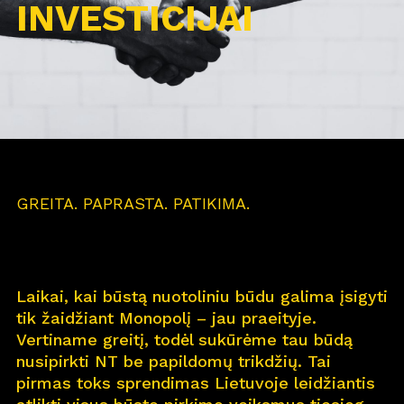
INVESTICIJAI
GREITA. PAPRASTA. PATIKIMA.
Laikai, kai būstą nuotoliniu būdu galima įsigyti
tik žaidžiant Monopolį – jau praeityje.
Vertiname greitį, todėl sukūrėme tau būdą
nusipirkti NT be papildomų trikdžių. Tai
pirmas toks sprendimas Lietuvoje leidžiantis