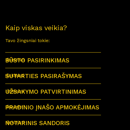
Kaip viskas veikia?
Tavo žingsniai tokie:
BŪSTO PASIRINKIMAS
Išskleisti
SUTARTIES PASIRAŠYMAS
Išskleisti
UŽSAKYMO PATVIRTINIMAS
Išskleisti
PRADINIO ĮNAŠO APMOKĖJIMAS
Išskleisti
NOTARINIS SANDORIS
Išskleisti
Sutartu laiku visi būsimi būsto savininkai