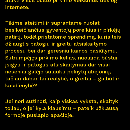
atlikti visus būsto pirkimo veiksmus tiesiog
internete.
Pro
j
ektai
Tikime ateitimi ir suprantame nuolat
Apie
m
us
besikeičiančius gyventojų poreikius ir pirkėjų
patirtį, todėl pristatome sprendimą, kuris leis
Kar
j
era
11
džiaugtis patogiu ir greitu atsiskaitymo
procesu bei dar geresniu kainos pasiūlymu.
Nau
j
ienos
Sutrumpėjęs pirkimo kelias, nuolaida būstui
įsigyti ir patogus atsiskaitymas dar visai
Nau
j
ų na
m
ų kortelė
neseniai galėjo sulaukti pelnytų abejonių,
tačiau dabar tai realybė, o greitai – galbūt ir
Kontaktai
kasdienybė?
Jei nori sužinoti, kaip viskas vyksta, skaityk
toliau, o jei kyla klausimų – pateik užklausą
formoje puslapio apačioje.