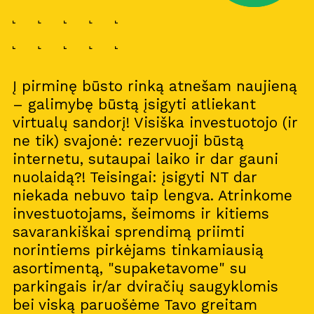
Į pirminę būsto rinką atnešam naujieną
– galimybę būstą įsigyti atliekant
virtualų sandorį! Visiška investuotojo (ir
ne tik) svajonė: rezervuoji būstą
internetu, sutaupai laiko ir dar gauni
nuolaidą?! Teisingai: įsigyti NT dar
niekada nebuvo taip lengva. Atrinkome
investuotojams, šeimoms ir kitiems
savarankiškai sprendimą priimti
norintiems pirkėjams tinkamiausią
asortimentą, "supaketavome" su
parkingais ir/ar dviračių saugyklomis
bei viską paruošėme Tavo greitam