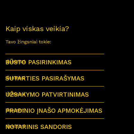
Kaip viskas veikia?
Tavo žingsniai tokie:
BŪSTO PASIRINKIMAS
Išskleisti
SUTARTIES PASIRAŠYMAS
Išskleisti
UŽSAKYMO PATVIRTINIMAS
Išskleisti
PRADINIO ĮNAŠO APMOKĖJIMAS
Išskleisti
NOTARINIS SANDORIS
Išskleisti
Sutartu laiku visi būsimi būsto savininkai