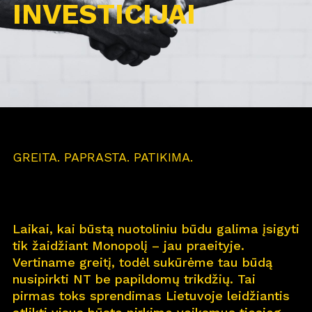
INVESTICIJAI
GREITA. PAPRASTA. PATIKIMA.
Laikai, kai būstą nuotoliniu būdu galima įsigyti
tik žaidžiant Monopolį – jau praeityje.
Vertiname greitį, todėl sukūrėme tau būdą
nusipirkti NT be papildomų trikdžių. Tai
pirmas toks sprendimas Lietuvoje leidžiantis