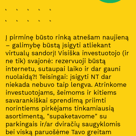
Į pirminę būsto rinką atnešam naujieną
– galimybę būstą įsigyti atliekant
virtualų sandorį! Visiška investuotojo (ir
ne tik) svajonė: rezervuoji būstą
internetu, sutaupai laiko ir dar gauni
nuolaidą?! Teisingai: įsigyti NT dar
niekada nebuvo taip lengva. Atrinkome
investuotojams, šeimoms ir kitiems
savarankiškai sprendimą priimti
norintiems pirkėjams tinkamiausią
asortimentą, "supaketavome" su
parkingais ir/ar dviračių saugyklomis
bei viską paruošėme Tavo greitam