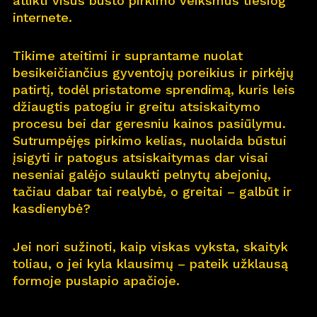
atlikti visus būsto pirkimo veiksmus tiesiog
internete.
Pro
j
ektai
Tikime ateitimi ir suprantame nuolat
Apie
m
us
besikeičiančius gyventojų poreikius ir pirkėjų
patirtį, todėl pristatome sprendimą, kuris leis
Kar
j
era
11
džiaugtis patogiu ir greitu atsiskaitymo
procesu bei dar geresniu kainos pasiūlymu.
Nau
j
ienos
Sutrumpėjęs pirkimo kelias, nuolaida būstui
įsigyti ir patogus atsiskaitymas dar visai
Nau
j
ų na
m
ų kortelė
neseniai galėjo sulaukti pelnytų abejonių,
tačiau dabar tai realybė, o greitai – galbūt ir
Kontaktai
kasdienybė?
Jei nori sužinoti, kaip viskas vyksta, skaityk
toliau, o jei kyla klausimų – pateik užklausą
formoje puslapio apačioje.