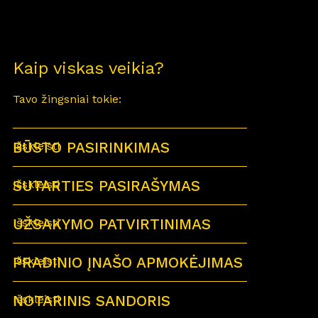
Kaip viskas veikia?
Tavo žingsniai tokie:
BŪSTO PASIRINKIMAS
Išskleisti
SUTARTIES PASIRAŠYMAS
Išskleisti
UŽSAKYMO PATVIRTINIMAS
Išskleisti
PRADINIO ĮNAŠO APMOKĖJIMAS
Išskleisti
NOTARINIS SANDORIS
Išskleisti
Sutartu laiku visi būsimi būsto savininkai