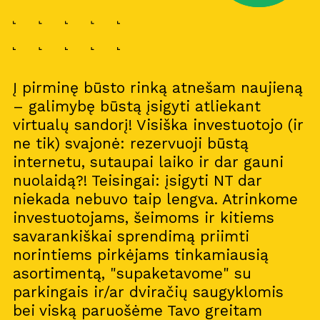
Į pirminę būsto rinką atnešam naujieną
– galimybę būstą įsigyti atliekant
virtualų sandorį! Visiška investuotojo (ir
ne tik) svajonė: rezervuoji būstą
internetu, sutaupai laiko ir dar gauni
nuolaidą?! Teisingai: įsigyti NT dar
niekada nebuvo taip lengva. Atrinkome
investuotojams, šeimoms ir kitiems
savarankiškai sprendimą priimti
norintiems pirkėjams tinkamiausią
asortimentą, "supaketavome" su
parkingais ir/ar dviračių saugyklomis
bei viską paruošėme Tavo greitam