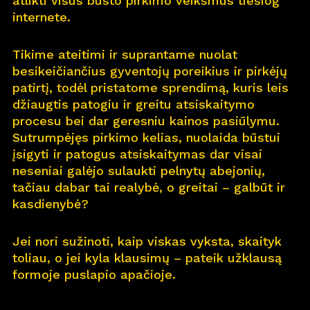
atlikti visus būsto pirkimo veiksmus tiesiog
internete.
Pro
j
ektai
Tikime ateitimi ir suprantame nuolat
Apie
m
us
besikeičiančius gyventojų poreikius ir pirkėjų
patirtį, todėl pristatome sprendimą, kuris leis
Kar
j
era
11
džiaugtis patogiu ir greitu atsiskaitymo
procesu bei dar geresniu kainos pasiūlymu.
Nau
j
ienos
Sutrumpėjęs pirkimo kelias, nuolaida būstui
įsigyti ir patogus atsiskaitymas dar visai
Nau
j
ų na
m
ų kortelė
neseniai galėjo sulaukti pelnytų abejonių,
tačiau dabar tai realybė, o greitai – galbūt ir
Kontaktai
kasdienybė?
Jei nori sužinoti, kaip viskas vyksta, skaityk
toliau, o jei kyla klausimų – pateik užklausą
formoje puslapio apačioje.