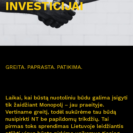
INVESTICIJAI
GREITA. PAPRASTA. PATIKIMA.
Laikai, kai būstą nuotoliniu būdu galima įsigyti
tik žaidžiant Monopolį – jau praeityje.
Vertiname greitį, todėl sukūrėme tau būdą
nusipirkti NT be papildomų trikdžių. Tai
pirmas toks sprendimas Lietuvoje leidžiantis