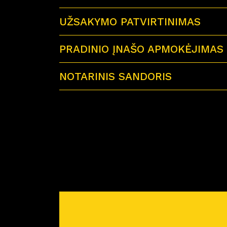
UŽSAKYMO PATVIRTINIMAS
PRADINIO ĮNAŠO APMOKĖJIMAS
NOTARINIS SANDORIS
Sutartu laiku visi būsimi būsto savininkai 
Miško Ardai by CITUS
Atvykus į notarų biurą su savimi būtinai tur
– galiojančius visų būsimų būsto savinink
– jei būstą perki su paskola – paskolos sut
– reikiamą pinigų sumą notaro išlaidoms a
Prieš planuojant nuotolinį notarinį sandorį
pirkimo-pardavimo sutartis. Atstovas atsiųs