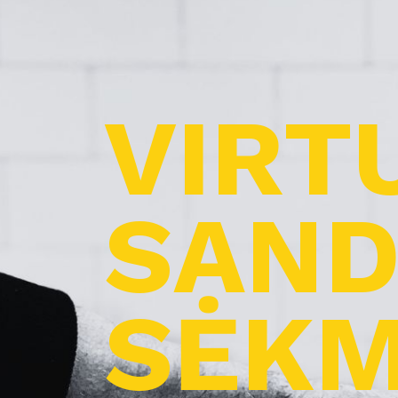
VIRT
SAND
SĖKM