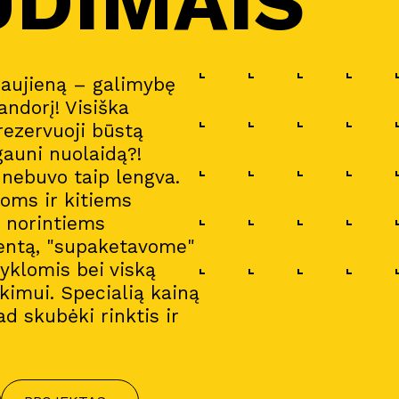
UDIMAIS
naujieną – galimybę
andorį! Visiška
 rezervuoji būstą
gauni nuolaidą?!
a nebuvo taip lengva.
oms ir kitiems
i norintiems
entą, "supaketavome"
gyklomis bei viską
imui. Specialią kainą
ad skubėki rinktis ir