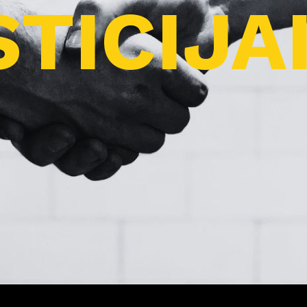
TICIJA
Pro
j
ektai
Apie
m
us