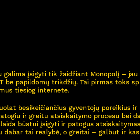
Kar
j
era
11
Nau
j
ienos
Nau
j
ų na
m
ų kortel
 galima įsigyti tik žaidžiant Monopolį – jau 
Kontaktai
 be papildomų trikdžių. Tai pirmas toks spr
smus tiesiog internete.
olat besikeičiančius gyventojų poreikius ir 
patogiu ir greitu atsiskaitymo procesu bei d
aida būstui įsigyti ir patogus atsiskaitymas 
u dabar tai realybė, o greitai – galbūt ir ka