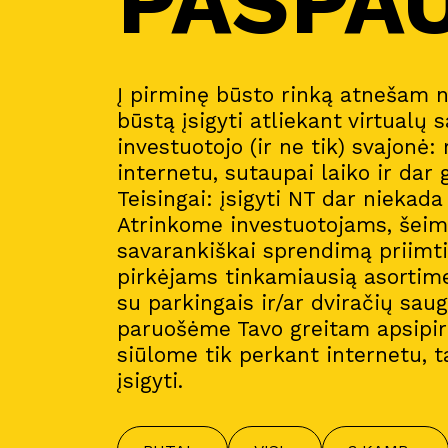
PASPA
Į pirminę būsto rinką atnešam 
būstą įsigyti atliekant virtualų s
investuotojo (ir ne tik) svajonė:
internetu, sutaupai laiko ir dar 
Teisingai: įsigyti NT dar niekad
Atrinkome investuotojams, šeim
savarankiškai sprendimą priimt
pirkėjams tinkamiausią asortim
su parkingais ir/ar dviračių sau
paruošėme Tavo greitam apsipirk
siūlome tik perkant internetu, t
įsigyti.