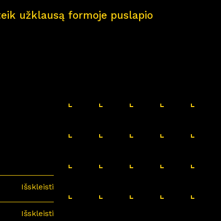
pateik užklausą formoje puslapio
Išskleisti
Išskleisti