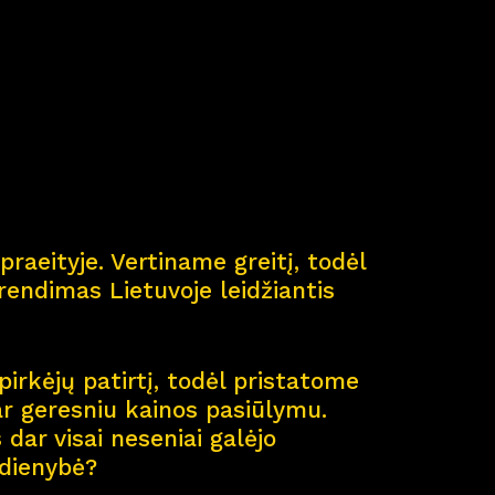
ė
praeityje. Vertiname greitį, todėl
endimas Lietuvoje leidžiantis
pirkėjų patirtį, todėl pristatome
ar geresniu kainos pasiūlymu.
dar visai neseniai galėjo
sdienybė?