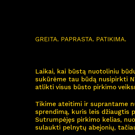
GREITA. PAPRASTA. PATIKIMA.
Laikai, kai būstą nuotoliniu būdu
sukūrėme tau būdą nusipirkti NT
atlikti visus būsto pirkimo veik
Tikime ateitimi ir suprantame nu
sprendimą, kuris leis džiaugtis 
Sutrumpėjęs pirkimo kelias, nuol
sulaukti pelnytų abejonių, tačia