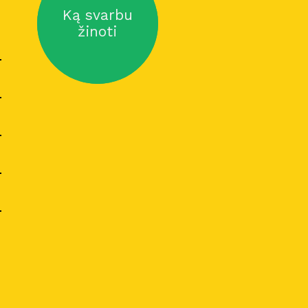
Ką svarbu
žinoti