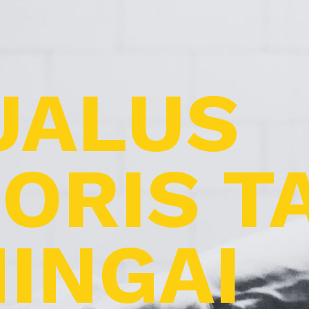
UALUS
ORIS T
INGAI