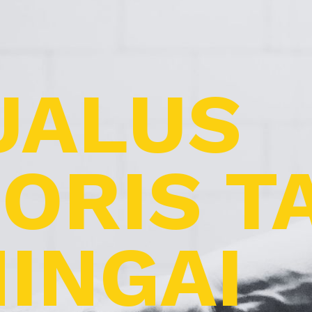
UALUS
ORIS T
INGAI