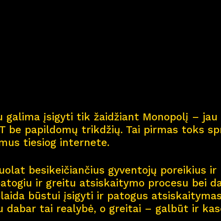
Kar
j
era
11
Nau
j
ienos
Nau
j
ų na
m
ų kortel
 galima įsigyti tik žaidžiant Monopolį – jau 
Kontaktai
 be papildomų trikdžių. Tai pirmas toks spr
smus tiesiog internete.
olat besikeičiančius gyventojų poreikius ir 
patogiu ir greitu atsiskaitymo procesu bei d
aida būstui įsigyti ir patogus atsiskaitymas 
u dabar tai realybė, o greitai – galbūt ir ka