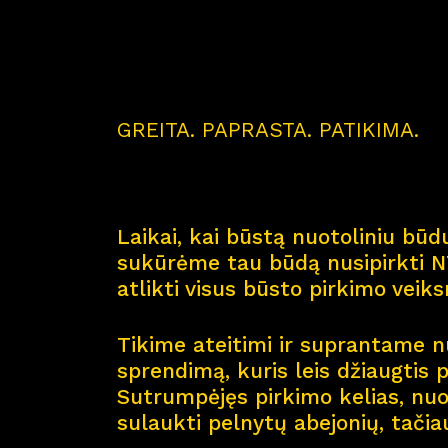
GREITA. PAPRASTA. PATIKIMA.
Laikai, kai būstą nuotoliniu būdu
sukūrėme tau būdą nusipirkti NT
atlikti visus būsto pirkimo veik
Tikime ateitimi ir suprantame nu
sprendimą, kuris leis džiaugtis 
Sutrumpėjęs pirkimo kelias, nuol
sulaukti pelnytų abejonių, tačia