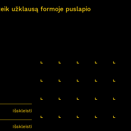
pateik užklausą formoje puslapio
Išskleisti
Išskleisti