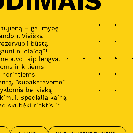
UDIMAIS
naujieną – galimybę
andorį! Visiška
 rezervuoji būstą
gauni nuolaidą?!
a nebuvo taip lengva.
oms ir kitiems
i norintiems
entą, "supaketavome"
gyklomis bei viską
imui. Specialią kainą
ad skubėki rinktis ir