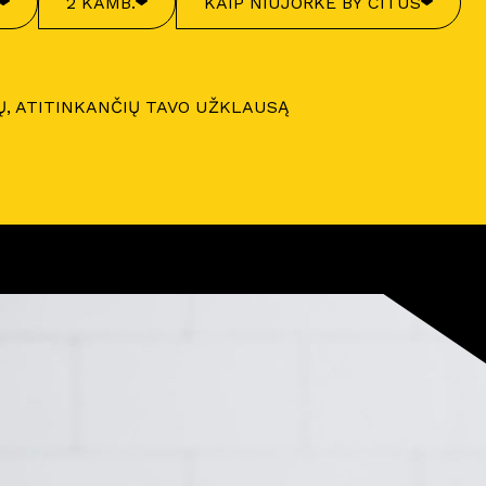
2 KAMB.
KAIP NIUJORKE BY CITUS
Ų, ATITINKANČIŲ TAVO UŽKLAUSĄ