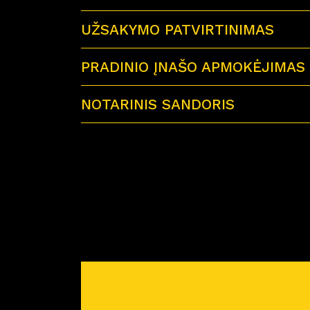
UŽSAKYMO PATVIRTINIMAS
PRADINIO ĮNAŠO APMOKĖJIMAS
NOTARINIS SANDORIS
Sutartu laiku visi būsimi būsto savininkai 
Miško Ardai by CITUS
Atvykus į notarų biurą su savimi būtinai tur
– galiojančius visų būsimų būsto savinink
– jei būstą perki su paskola – paskolos sut
– reikiamą pinigų sumą notaro išlaidoms a
Prieš planuojant nuotolinį notarinį sandorį
pirkimo-pardavimo sutartis. Atstovas atsiųs