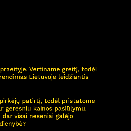
ė
praeityje. Vertiname greitį, todėl
endimas Lietuvoje leidžiantis
pirkėjų patirtį, todėl pristatome
ar geresniu kainos pasiūlymu.
dar visai neseniai galėjo
sdienybė?