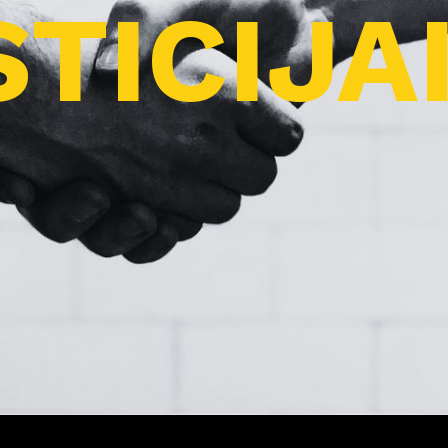
TICIJA
Pro
j
ektai
Apie
m
us