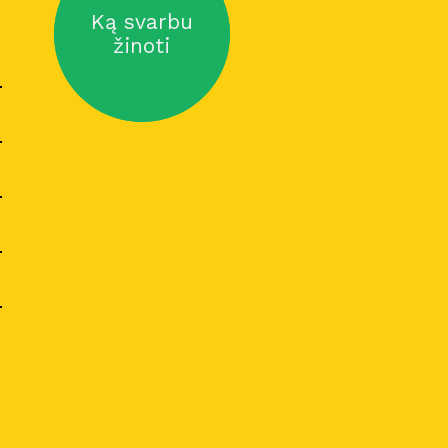
Ką svarbu
žinoti