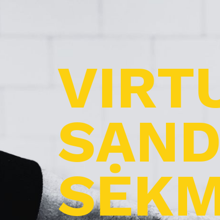
VIRT
SAND
SĖKM