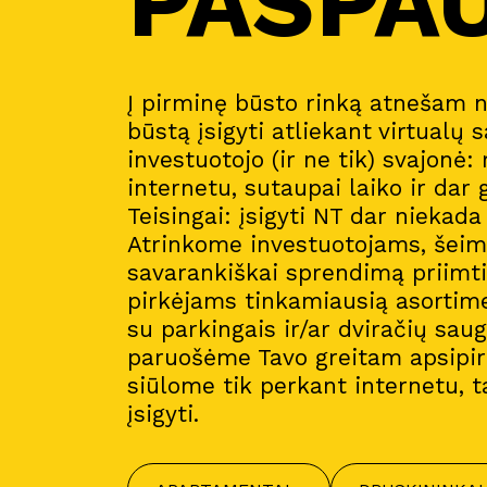
PASPA
Į pirminę būsto rinką atnešam 
būstą įsigyti atliekant virtualų s
investuotojo (ir ne tik) svajonė:
internetu, sutaupai laiko ir dar 
Teisingai: įsigyti NT dar niekad
Atrinkome investuotojams, šeim
savarankiškai sprendimą priimt
pirkėjams tinkamiausią asortim
su parkingais ir/ar dviračių sau
paruošėme Tavo greitam apsipirk
siūlome tik perkant internetu, t
įsigyti.