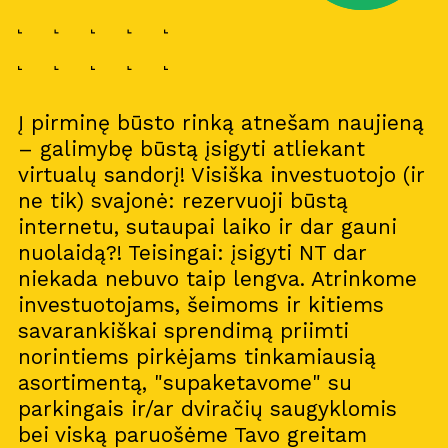
Į pirminę būsto rinką atnešam naujieną
– galimybę būstą įsigyti atliekant
virtualų sandorį! Visiška investuotojo (ir
ne tik) svajonė: rezervuoji būstą
internetu, sutaupai laiko ir dar gauni
nuolaidą?! Teisingai: įsigyti NT dar
niekada nebuvo taip lengva. Atrinkome
investuotojams, šeimoms ir kitiems
savarankiškai sprendimą priimti
norintiems pirkėjams tinkamiausią
asortimentą, "supaketavome" su
parkingais ir/ar dviračių saugyklomis
bei viską paruošėme Tavo greitam