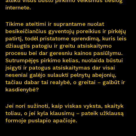
atlikti visus būsto pirkimo veiksmus tiesiog
internete.
Pro
j
ektai
Tikime ateitimi ir suprantame nuolat
Apie
m
us
besikeičiančius gyventojų poreikius ir pirkėjų
patirtį, todėl pristatome sprendimą, kuris leis
Kar
j
era
11
džiaugtis patogiu ir greitu atsiskaitymo
procesu bei dar geresniu kainos pasiūlymu.
Nau
j
ienos
Sutrumpėjęs pirkimo kelias, nuolaida būstui
įsigyti ir patogus atsiskaitymas dar visai
Nau
j
ų na
m
ų kortelė
neseniai galėjo sulaukti pelnytų abejonių,
tačiau dabar tai realybė, o greitai – galbūt ir
Kontaktai
kasdienybė?
Jei nori sužinoti, kaip viskas vyksta, skaityk
toliau, o jei kyla klausimų – pateik užklausą
formoje puslapio apačioje.