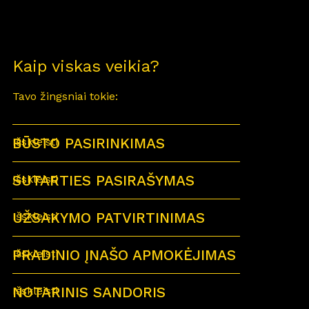
Kaip viskas veikia?
Tavo žingsniai tokie:
BŪSTO PASIRINKIMAS
Išskleisti
SUTARTIES PASIRAŠYMAS
Išskleisti
UŽSAKYMO PATVIRTINIMAS
Išskleisti
PRADINIO ĮNAŠO APMOKĖJIMAS
Išskleisti
NOTARINIS SANDORIS
Išskleisti
Sutartu laiku visi būsimi būsto savininkai