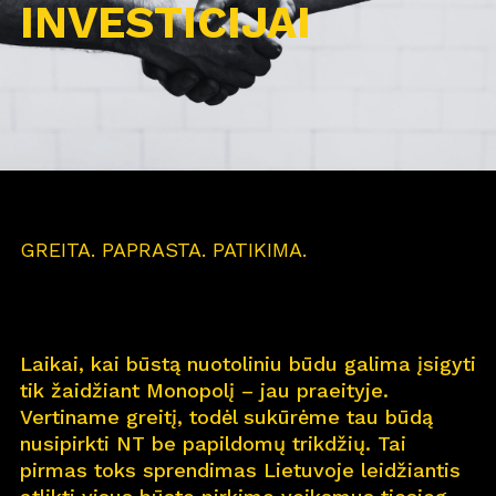
INVESTICIJAI
GREITA. PAPRASTA. PATIKIMA.
Laikai, kai būstą nuotoliniu būdu galima įsigyti
tik žaidžiant Monopolį – jau praeityje.
Vertiname greitį, todėl sukūrėme tau būdą
nusipirkti NT be papildomų trikdžių. Tai
pirmas toks sprendimas Lietuvoje leidžiantis