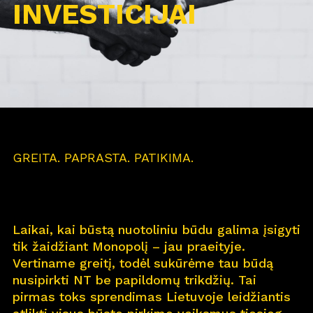
INVESTICIJAI
GREITA. PAPRASTA. PATIKIMA.
Laikai, kai būstą nuotoliniu būdu galima įsigyti
tik žaidžiant Monopolį – jau praeityje.
Vertiname greitį, todėl sukūrėme tau būdą
nusipirkti NT be papildomų trikdžių. Tai
pirmas toks sprendimas Lietuvoje leidžiantis