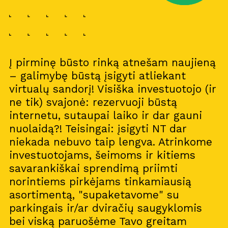
Į pirminę būsto rinką atnešam naujieną
– galimybę būstą įsigyti atliekant
virtualų sandorį! Visiška investuotojo (ir
ne tik) svajonė: rezervuoji būstą
internetu, sutaupai laiko ir dar gauni
nuolaidą?! Teisingai: įsigyti NT dar
niekada nebuvo taip lengva. Atrinkome
investuotojams, šeimoms ir kitiems
savarankiškai sprendimą priimti
norintiems pirkėjams tinkamiausią
asortimentą, "supaketavome" su
parkingais ir/ar dviračių saugyklomis
bei viską paruošėme Tavo greitam