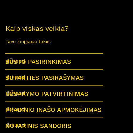
Kaip viskas veikia?
Tavo žingsniai tokie:
BŪSTO PASIRINKIMAS
Išskleisti
SUTARTIES PASIRAŠYMAS
Išskleisti
UŽSAKYMO PATVIRTINIMAS
Išskleisti
PRADINIO ĮNAŠO APMOKĖJIMAS
Išskleisti
NOTARINIS SANDORIS
Išskleisti
Sutartu laiku visi būsimi būsto savininkai