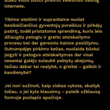
atlikti visus būsto pirkimo veiksmus tiesiog
internete.
Pro
j
ektai
Tikime ateitimi ir suprantame nuolat
Apie
m
us
besikeičiančius gyventojų poreikius ir pirkėjų
patirtį, todėl pristatome sprendimą, kuris leis
Kar
j
era
11
džiaugtis patogiu ir greitu atsiskaitymo
procesu bei dar geresniu kainos pasiūlymu.
Nau
j
ienos
Sutrumpėjęs pirkimo kelias, nuolaida būstui
įsigyti ir patogus atsiskaitymas dar visai
Nau
j
ų na
m
ų kortelė
neseniai galėjo sulaukti pelnytų abejonių,
tačiau dabar tai realybė, o greitai – galbūt ir
Kontaktai
kasdienybė?
Jei nori sužinoti, kaip viskas vyksta, skaityk
toliau, o jei kyla klausimų – pateik užklausą
formoje puslapio apačioje.