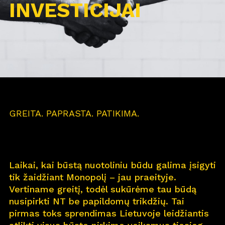
INVESTICIJAI
GREITA. PAPRASTA. PATIKIMA.
Laikai, kai būstą nuotoliniu būdu galima įsigyti
tik žaidžiant Monopolį – jau praeityje.
Vertiname greitį, todėl sukūrėme tau būdą
nusipirkti NT be papildomų trikdžių. Tai
pirmas toks sprendimas Lietuvoje leidžiantis