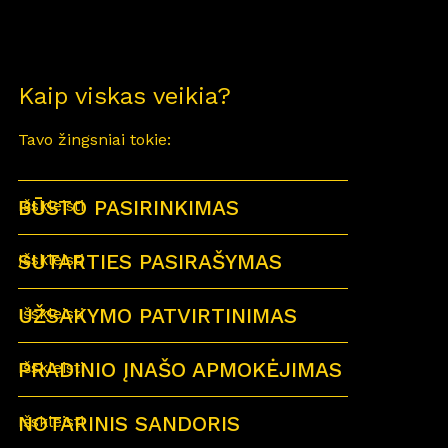
Kaip viskas veikia?
Tavo žingsniai tokie:
BŪSTO PASIRINKIMAS
Išskleisti
SUTARTIES PASIRAŠYMAS
Išskleisti
UŽSAKYMO PATVIRTINIMAS
Išskleisti
PRADINIO ĮNAŠO APMOKĖJIMAS
Išskleisti
NOTARINIS SANDORIS
Išskleisti
Sutartu laiku visi būsimi būsto savininkai