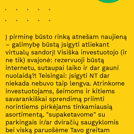
Į pirminę būsto rinką atnešam naujieną
– galimybę būstą įsigyti atliekant
virtualų sandorį! Visiška investuotojo (ir
ne tik) svajonė: rezervuoji būstą
internetu, sutaupai laiko ir dar gauni
nuolaidą?! Teisingai: įsigyti NT dar
niekada nebuvo taip lengva. Atrinkome
investuotojams, šeimoms ir kitiems
savarankiškai sprendimą priimti
norintiems pirkėjams tinkamiausią
asortimentą, "supaketavome" su
parkingais ir/ar dviračių saugyklomis
bei viską paruošėme Tavo greitam