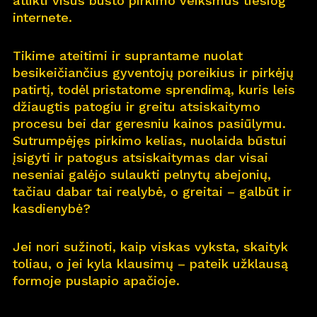
atlikti visus būsto pirkimo veiksmus tiesiog
internete.
Pro
j
ektai
Tikime ateitimi ir suprantame nuolat
Apie
m
us
besikeičiančius gyventojų poreikius ir pirkėjų
patirtį, todėl pristatome sprendimą, kuris leis
Kar
j
era
11
džiaugtis patogiu ir greitu atsiskaitymo
procesu bei dar geresniu kainos pasiūlymu.
Nau
j
ienos
Sutrumpėjęs pirkimo kelias, nuolaida būstui
įsigyti ir patogus atsiskaitymas dar visai
Nau
j
ų na
m
ų kortelė
neseniai galėjo sulaukti pelnytų abejonių,
tačiau dabar tai realybė, o greitai – galbūt ir
Kontaktai
kasdienybė?
Jei nori sužinoti, kaip viskas vyksta, skaityk
toliau, o jei kyla klausimų – pateik užklausą
formoje puslapio apačioje.