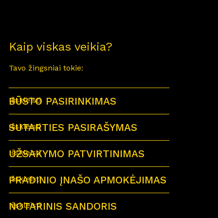
Kaip viskas veikia?
Tavo žingsniai tokie:
BŪSTO PASIRINKIMAS
Išskleisti
SUTARTIES PASIRAŠYMAS
Išskleisti
UŽSAKYMO PATVIRTINIMAS
Išskleisti
PRADINIO ĮNAŠO APMOKĖJIMAS
Išskleisti
NOTARINIS SANDORIS
Išskleisti
Sutartu laiku visi būsimi būsto savininkai