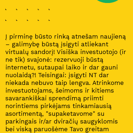
Į pirminę būsto rinką atnešam naujieną
– galimybę būstą įsigyti atliekant
virtualų sandorį! Visiška investuotojo (ir
ne tik) svajonė: rezervuoji būstą
internetu, sutaupai laiko ir dar gauni
nuolaidą?! Teisingai: įsigyti NT dar
niekada nebuvo taip lengva. Atrinkome
investuotojams, šeimoms ir kitiems
savarankiškai sprendimą priimti
norintiems pirkėjams tinkamiausią
asortimentą, "supaketavome" su
parkingais ir/ar dviračių saugyklomis
bei viską paruošėme Tavo greitam