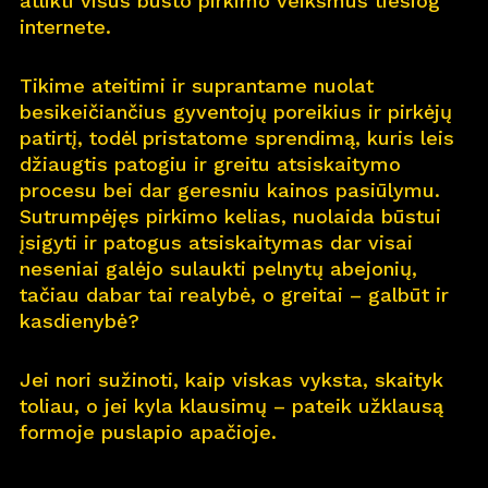
atlikti visus būsto pirkimo veiksmus tiesiog
internete.
Pro
j
ektai
Tikime ateitimi ir suprantame nuolat
Apie
m
us
besikeičiančius gyventojų poreikius ir pirkėjų
patirtį, todėl pristatome sprendimą, kuris leis
Kar
j
era
11
džiaugtis patogiu ir greitu atsiskaitymo
procesu bei dar geresniu kainos pasiūlymu.
Nau
j
ienos
Sutrumpėjęs pirkimo kelias, nuolaida būstui
įsigyti ir patogus atsiskaitymas dar visai
Nau
j
ų na
m
ų kortelė
neseniai galėjo sulaukti pelnytų abejonių,
tačiau dabar tai realybė, o greitai – galbūt ir
Kontaktai
kasdienybė?
Jei nori sužinoti, kaip viskas vyksta, skaityk
toliau, o jei kyla klausimų – pateik užklausą
formoje puslapio apačioje.