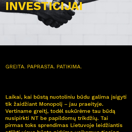
INVESTICIJAI
GREITA. PAPRASTA. PATIKIMA.
Laikai, kai būstą nuotoliniu būdu galima įsigyti
tik žaidžiant Monopolį – jau praeityje.
Vertiname greitį, todėl sukūrėme tau būdą
nusipirkti NT be papildomų trikdžių. Tai
pirmas toks sprendimas Lietuvoje leidžiantis