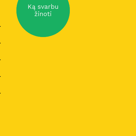
Ką svarbu
žinoti