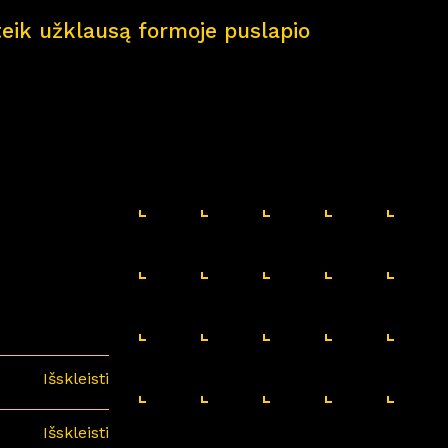
pateik užklausą formoje puslapio
Išskleisti
Išskleisti