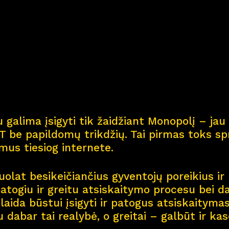
Kar
j
era
11
Nau
j
ienos
Nau
j
ų na
m
ų kortel
 galima įsigyti tik žaidžiant Monopolį – jau 
Kontaktai
 be papildomų trikdžių. Tai pirmas toks spr
smus tiesiog internete.
olat besikeičiančius gyventojų poreikius ir 
patogiu ir greitu atsiskaitymo procesu bei d
aida būstui įsigyti ir patogus atsiskaitymas 
u dabar tai realybė, o greitai – galbūt ir ka