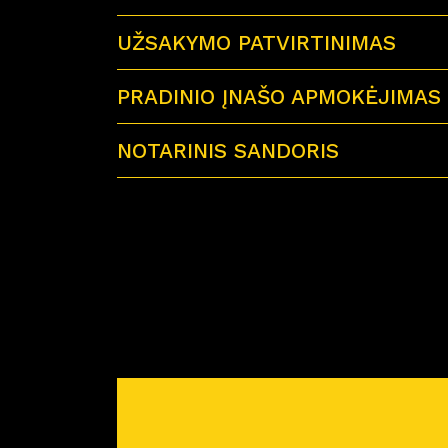
UŽSAKYMO PATVIRTINIMAS
PRADINIO ĮNAŠO APMOKĖJIMAS
NOTARINIS SANDORIS
Sutartu laiku visi būsimi būsto savininkai 
Miško Ardai by CITUS
Atvykus į notarų biurą su savimi būtinai tur
– galiojančius visų būsimų būsto savinink
– jei būstą perki su paskola – paskolos sut
– reikiamą pinigų sumą notaro išlaidoms a
Prieš planuojant nuotolinį notarinį sandorį
pirkimo-pardavimo sutartis. Atstovas atsiųs