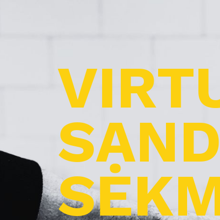
VIRT
SAND
SĖKM