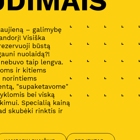
UDIMAIS
naujieną – galimybę
andorį! Visiška
 rezervuoji būstą
gauni nuolaidą?!
a nebuvo taip lengva.
oms ir kitiems
i norintiems
entą, "supaketavome"
gyklomis bei viską
imui. Specialią kainą
ad skubėki rinktis ir