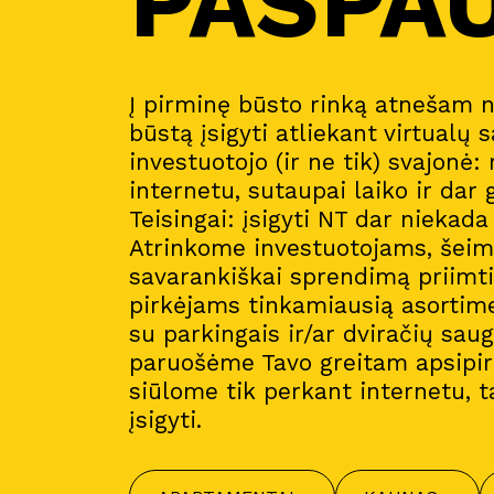
PASPA
Į pirminę būsto rinką atnešam 
būstą įsigyti atliekant virtualų s
investuotojo (ir ne tik) svajonė:
internetu, sutaupai laiko ir dar 
Teisingai: įsigyti NT dar niekad
Atrinkome investuotojams, šeim
savarankiškai sprendimą priimt
pirkėjams tinkamiausią asortim
su parkingais ir/ar dviračių sau
paruošėme Tavo greitam apsipirk
siūlome tik perkant internetu, t
įsigyti.