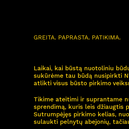
GREITA. PAPRASTA. PATIKIMA.
Laikai, kai būstą nuotoliniu būdu
sukūrėme tau būdą nusipirkti NT
atlikti visus būsto pirkimo veik
Tikime ateitimi ir suprantame nu
sprendimą, kuris leis džiaugtis 
Sutrumpėjęs pirkimo kelias, nuol
sulaukti pelnytų abejonių, tačia