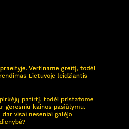
ė
praeityje. Vertiname greitį, todėl
endimas Lietuvoje leidžiantis
pirkėjų patirtį, todėl pristatome
ar geresniu kainos pasiūlymu.
dar visai neseniai galėjo
sdienybė?