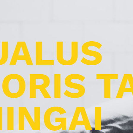
UALUS
ORIS T
INGAI