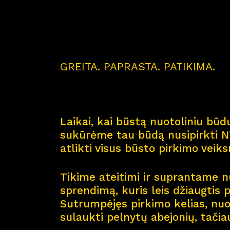
GREITA. PAPRASTA. PATIKIMA.
Laikai, kai būstą nuotoliniu būdu
sukūrėme tau būdą nusipirkti NT
atlikti visus būsto pirkimo veik
Tikime ateitimi ir suprantame nu
sprendimą, kuris leis džiaugtis 
Sutrumpėjęs pirkimo kelias, nuol
sulaukti pelnytų abejonių, tačia