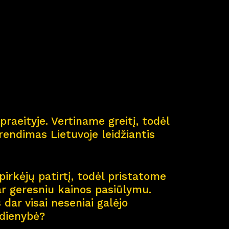
ė
praeityje. Vertiname greitį, todėl
endimas Lietuvoje leidžiantis
pirkėjų patirtį, todėl pristatome
ar geresniu kainos pasiūlymu.
dar visai neseniai galėjo
sdienybė?