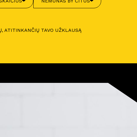
SKAIČIUS
NEMUNAS BY CITUS
Ų, ATITINKANČIŲ TAVO UŽKLAUSĄ