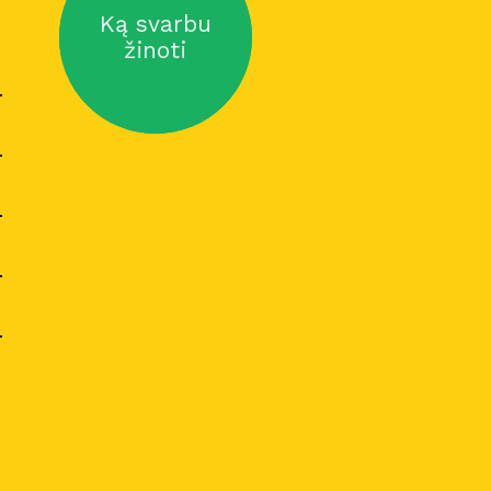
Ką svarbu
žinoti