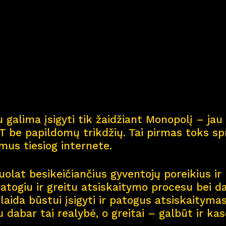
Kar
j
era
11
Nau
j
ienos
Nau
j
ų na
m
ų kortel
 galima įsigyti tik žaidžiant Monopolį – jau 
Kontaktai
 be papildomų trikdžių. Tai pirmas toks spr
smus tiesiog internete.
olat besikeičiančius gyventojų poreikius ir 
patogiu ir greitu atsiskaitymo procesu bei d
aida būstui įsigyti ir patogus atsiskaitymas 
u dabar tai realybė, o greitai – galbūt ir ka