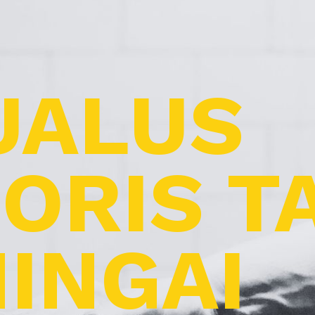
UALUS
ORIS T
INGAI