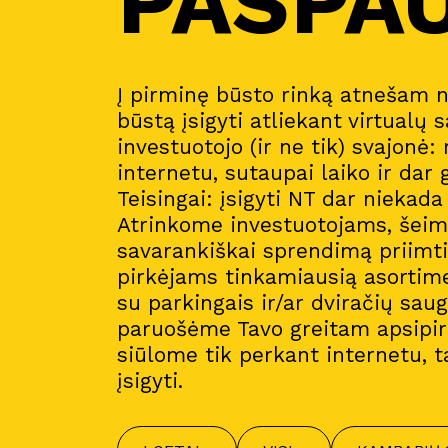
PASPA
Į pirminę būsto rinką atnešam 
būstą įsigyti atliekant virtualų s
investuotojo (ir ne tik) svajonė:
internetu, sutaupai laiko ir dar 
Teisingai: įsigyti NT dar niekad
Atrinkome investuotojams, šeim
savarankiškai sprendimą priimt
pirkėjams tinkamiausią asortim
su parkingais ir/ar dviračių sau
paruošėme Tavo greitam apsipirk
siūlome tik perkant internetu, t
įsigyti.