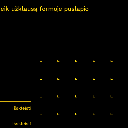
pateik užklausą formoje puslapio
Išskleisti
Išskleisti