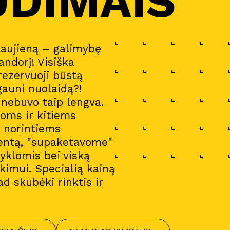
UDIMAIS
naujieną – galimybę
andorį! Visiška
 rezervuoji būstą
gauni nuolaidą?!
a nebuvo taip lengva.
oms ir kitiems
i norintiems
entą, "supaketavome"
gyklomis bei viską
imui. Specialią kainą
ad skubėki rinktis ir