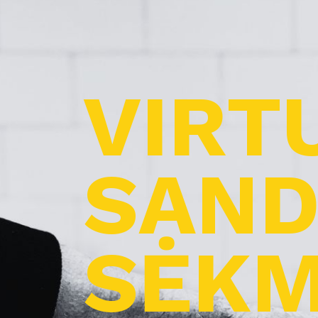
VIRT
SAND
SĖKM