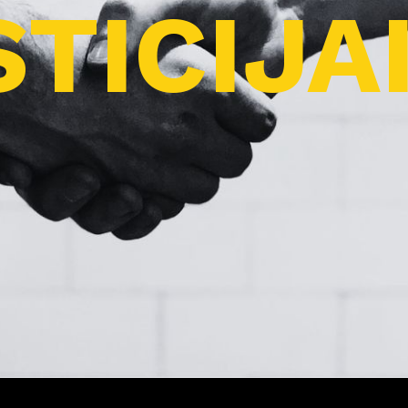
TICIJA
Pro
j
ektai
Apie
m
us