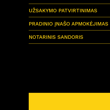
UŽSAKYMO PATVIRTINIMAS
PRADINIO ĮNAŠO APMOKĖJIMAS
NOTARINIS SANDORIS
Sutartu laiku visi būsimi būsto savininkai 
Miško Ardai by CITUS
Atvykus į notarų biurą su savimi būtinai tur
– galiojančius visų būsimų būsto savinink
– jei būstą perki su paskola – paskolos sut
– reikiamą pinigų sumą notaro išlaidoms a
Prieš planuojant nuotolinį notarinį sandorį
pirkimo-pardavimo sutartis. Atstovas atsiųs