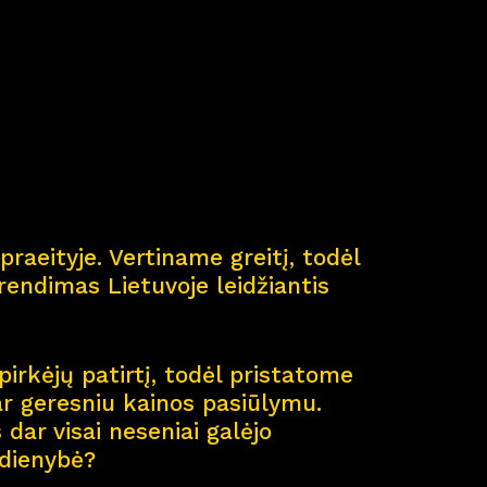
ė
praeityje. Vertiname greitį, todėl
endimas Lietuvoje leidžiantis
pirkėjų patirtį, todėl pristatome
ar geresniu kainos pasiūlymu.
dar visai neseniai galėjo
sdienybė?