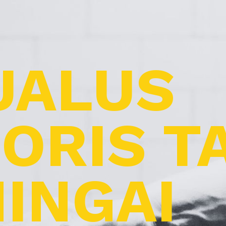
UALUS
ORIS T
INGAI