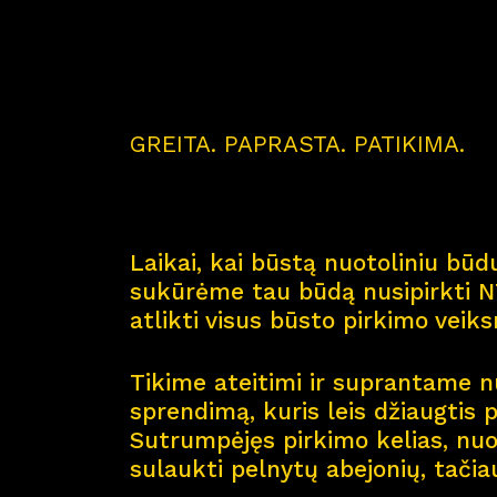
GREITA. PAPRASTA. PATIKIMA.
Laikai, kai būstą nuotoliniu būdu
sukūrėme tau būdą nusipirkti NT
atlikti visus būsto pirkimo veik
Tikime ateitimi ir suprantame nu
sprendimą, kuris leis džiaugtis 
Sutrumpėjęs pirkimo kelias, nuol
sulaukti pelnytų abejonių, tačia