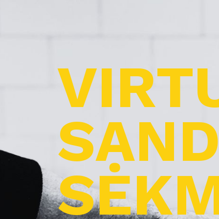
VIRT
SAND
SĖKM