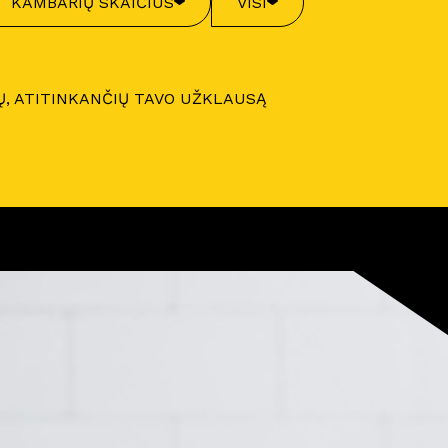
KAMBARIŲ SKAIČIUS
VISI
Ų, ATITINKANČIŲ TAVO UŽKLAUSĄ