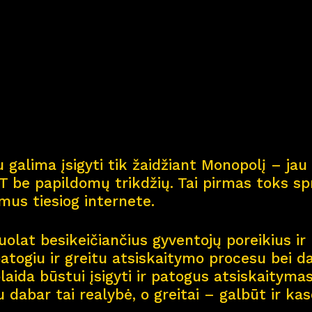
Kar
j
era
11
Nau
j
ienos
Nau
j
ų na
m
ų kortel
 galima įsigyti tik žaidžiant Monopolį – jau 
Kontaktai
 be papildomų trikdžių. Tai pirmas toks spr
smus tiesiog internete.
olat besikeičiančius gyventojų poreikius ir 
patogiu ir greitu atsiskaitymo procesu bei d
aida būstui įsigyti ir patogus atsiskaitymas 
u dabar tai realybė, o greitai – galbūt ir ka