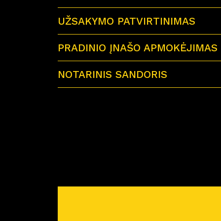
UŽSAKYMO PATVIRTINIMAS
PRADINIO ĮNAŠO APMOKĖJIMAS
NOTARINIS SANDORIS
Sutartu laiku visi būsimi būsto savininkai 
Miško Ardai by CITUS
Atvykus į notarų biurą su savimi būtinai tur
– galiojančius visų būsimų būsto savinink
– jei būstą perki su paskola – paskolos sut
– reikiamą pinigų sumą notaro išlaidoms a
Prieš planuojant nuotolinį notarinį sandorį
pirkimo-pardavimo sutartis. Atstovas atsiųs