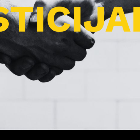
TICIJA
Pro
j
ektai
Apie
m
us