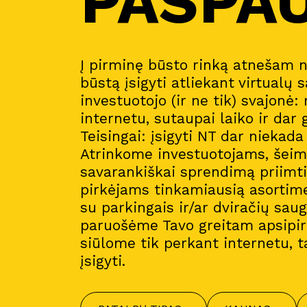
PASPA
Į pirminę būsto rinką atnešam 
būstą įsigyti atliekant virtualų s
investuotojo (ir ne tik) svajonė:
internetu, sutaupai laiko ir dar 
Teisingai: įsigyti NT dar niekad
Atrinkome investuotojams, šeim
savarankiškai sprendimą priimt
pirkėjams tinkamiausią asortim
su parkingais ir/ar dviračių sau
paruošėme Tavo greitam apsipirk
siūlome tik perkant internetu, t
įsigyti.