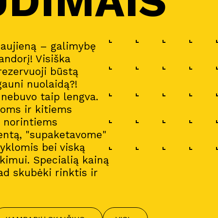
UDIMAIS
naujieną – galimybę
andorį! Visiška
 rezervuoji būstą
gauni nuolaidą?!
a nebuvo taip lengva.
oms ir kitiems
i norintiems
entą, "supaketavome"
gyklomis bei viską
imui. Specialią kainą
ad skubėki rinktis ir