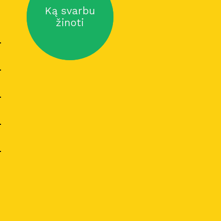
Ką svarbu
žinoti