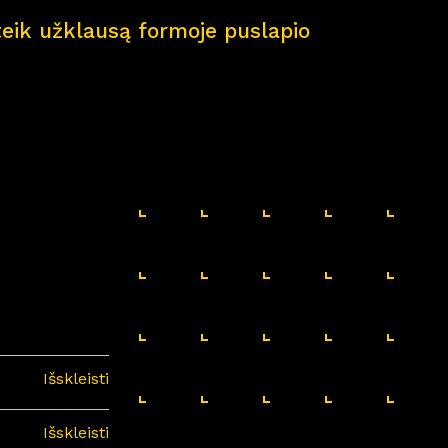
pateik užklausą formoje puslapio
Išskleisti
Išskleisti