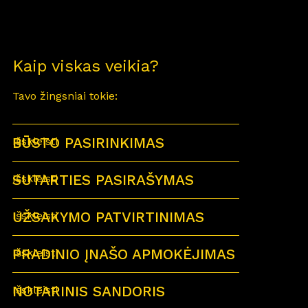
Kaip viskas veikia?
Tavo žingsniai tokie:
BŪSTO PASIRINKIMAS
Išskleisti
SUTARTIES PASIRAŠYMAS
Išskleisti
UŽSAKYMO PATVIRTINIMAS
Išskleisti
PRADINIO ĮNAŠO APMOKĖJIMAS
Išskleisti
NOTARINIS SANDORIS
Išskleisti
Sutartu laiku visi būsimi būsto savininkai