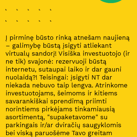
Į pirminę būsto rinką atnešam naujieną
– galimybę būstą įsigyti atliekant
virtualų sandorį! Visiška investuotojo (ir
ne tik) svajonė: rezervuoji būstą
internetu, sutaupai laiko ir dar gauni
nuolaidą?! Teisingai: įsigyti NT dar
niekada nebuvo taip lengva. Atrinkome
investuotojams, šeimoms ir kitiems
savarankiškai sprendimą priimti
norintiems pirkėjams tinkamiausią
asortimentą, "supaketavome" su
parkingais ir/ar dviračių saugyklomis
bei viską paruošėme Tavo greitam