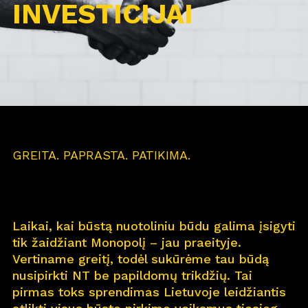
INVESTICIJAI
GREITA. PAPRASTA. PATIKIMA.
Laikai, kai būstą nuotoliniu būdu galima įsigyti
tik žaidžiant Monopolį – jau praeityje.
Vertiname greitį, todėl sukūrėme tau būdą
nusipirkti NT be papildomų trikdžių. Tai
pirmas toks sprendimas Lietuvoje leidžiantis