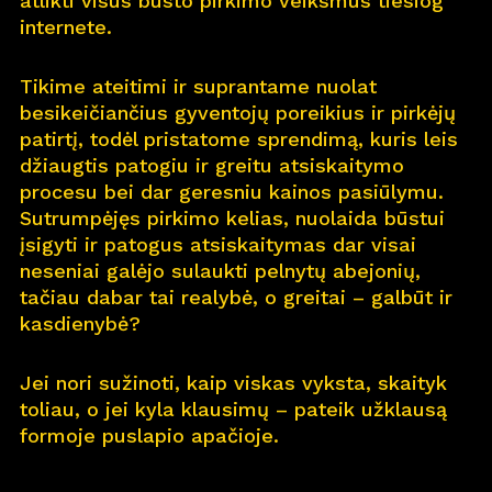
atlikti visus būsto pirkimo veiksmus tiesiog
internete.
Pro
j
ektai
Tikime ateitimi ir suprantame nuolat
Apie
m
us
besikeičiančius gyventojų poreikius ir pirkėjų
patirtį, todėl pristatome sprendimą, kuris leis
Kar
j
era
11
džiaugtis patogiu ir greitu atsiskaitymo
procesu bei dar geresniu kainos pasiūlymu.
Nau
j
ienos
Sutrumpėjęs pirkimo kelias, nuolaida būstui
įsigyti ir patogus atsiskaitymas dar visai
Nau
j
ų na
m
ų kortelė
neseniai galėjo sulaukti pelnytų abejonių,
tačiau dabar tai realybė, o greitai – galbūt ir
Kontaktai
kasdienybė?
Jei nori sužinoti, kaip viskas vyksta, skaityk
toliau, o jei kyla klausimų – pateik užklausą
formoje puslapio apačioje.