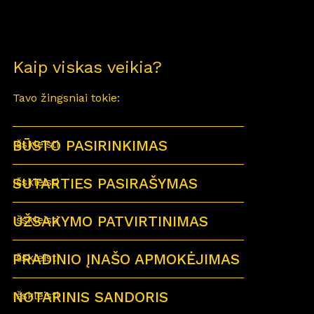
Kaip viskas veikia?
Tavo žingsniai tokie:
BŪSTO PASIRINKIMAS
Išskleisti
SUTARTIES PASIRAŠYMAS
Išskleisti
UŽSAKYMO PATVIRTINIMAS
Išskleisti
PRADINIO ĮNAŠO APMOKĖJIMAS
Išskleisti
NOTARINIS SANDORIS
Išskleisti
Sutartu laiku visi būsimi būsto savininkai