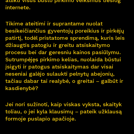
atlikti visus būsto pirkimo veiksmus tiesiog
internete.
Pro
j
ektai
Tikime ateitimi ir suprantame nuolat
Apie
m
us
besikeičiančius gyventojų poreikius ir pirkėjų
patirtį, todėl pristatome sprendimą, kuris leis
Kar
j
era
11
džiaugtis patogiu ir greitu atsiskaitymo
procesu bei dar geresniu kainos pasiūlymu.
Nau
j
ienos
Sutrumpėjęs pirkimo kelias, nuolaida būstui
įsigyti ir patogus atsiskaitymas dar visai
Nau
j
ų na
m
ų kortelė
neseniai galėjo sulaukti pelnytų abejonių,
tačiau dabar tai realybė, o greitai – galbūt ir
Kontaktai
kasdienybė?
Jei nori sužinoti, kaip viskas vyksta, skaityk
toliau, o jei kyla klausimų – pateik užklausą
formoje puslapio apačioje.