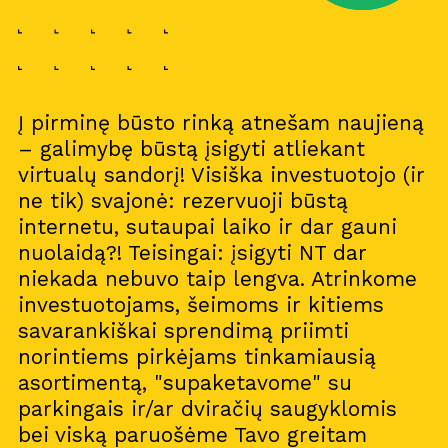
Į pirminę būsto rinką atnešam naujieną
– galimybę būstą įsigyti atliekant
virtualų sandorį! Visiška investuotojo (ir
ne tik) svajonė: rezervuoji būstą
internetu, sutaupai laiko ir dar gauni
nuolaidą?! Teisingai: įsigyti NT dar
niekada nebuvo taip lengva. Atrinkome
investuotojams, šeimoms ir kitiems
savarankiškai sprendimą priimti
norintiems pirkėjams tinkamiausią
asortimentą, "supaketavome" su
parkingais ir/ar dviračių saugyklomis
bei viską paruošėme Tavo greitam