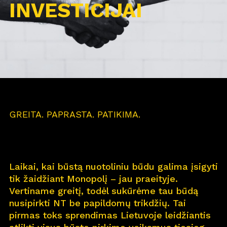
INVESTICIJAI
GREITA. PAPRASTA. PATIKIMA.
Laikai, kai būstą nuotoliniu būdu galima įsigyti
tik žaidžiant Monopolį – jau praeityje.
Vertiname greitį, todėl sukūrėme tau būdą
nusipirkti NT be papildomų trikdžių. Tai
pirmas toks sprendimas Lietuvoje leidžiantis