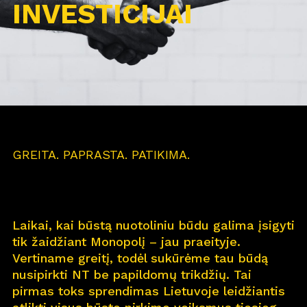
INVESTICIJAI
GREITA. PAPRASTA. PATIKIMA.
Laikai, kai būstą nuotoliniu būdu galima įsigyti
tik žaidžiant Monopolį – jau praeityje.
Vertiname greitį, todėl sukūrėme tau būdą
nusipirkti NT be papildomų trikdžių. Tai
pirmas toks sprendimas Lietuvoje leidžiantis