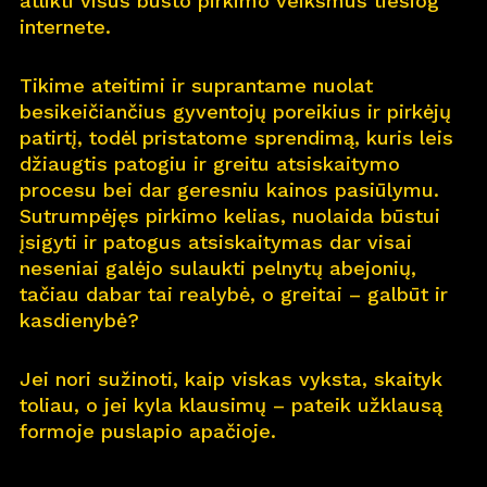
atlikti visus būsto pirkimo veiksmus tiesiog
internete.
Pro
j
ektai
Tikime ateitimi ir suprantame nuolat
Apie
m
us
besikeičiančius gyventojų poreikius ir pirkėjų
patirtį, todėl pristatome sprendimą, kuris leis
Kar
j
era
11
džiaugtis patogiu ir greitu atsiskaitymo
procesu bei dar geresniu kainos pasiūlymu.
Nau
j
ienos
Sutrumpėjęs pirkimo kelias, nuolaida būstui
įsigyti ir patogus atsiskaitymas dar visai
Nau
j
ų na
m
ų kortelė
neseniai galėjo sulaukti pelnytų abejonių,
tačiau dabar tai realybė, o greitai – galbūt ir
Kontaktai
kasdienybė?
Jei nori sužinoti, kaip viskas vyksta, skaityk
toliau, o jei kyla klausimų – pateik užklausą
formoje puslapio apačioje.