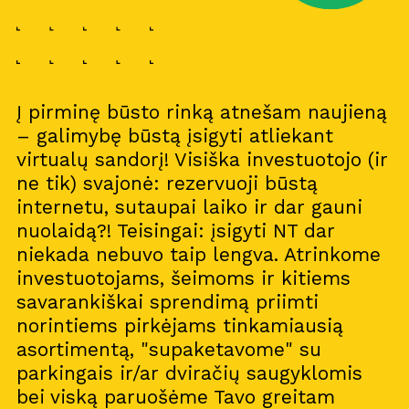
Į pirminę būsto rinką atnešam naujieną
– galimybę būstą įsigyti atliekant
virtualų sandorį! Visiška investuotojo (ir
ne tik) svajonė: rezervuoji būstą
internetu, sutaupai laiko ir dar gauni
nuolaidą?! Teisingai: įsigyti NT dar
niekada nebuvo taip lengva. Atrinkome
investuotojams, šeimoms ir kitiems
savarankiškai sprendimą priimti
norintiems pirkėjams tinkamiausią
asortimentą, "supaketavome" su
parkingais ir/ar dviračių saugyklomis
bei viską paruošėme Tavo greitam