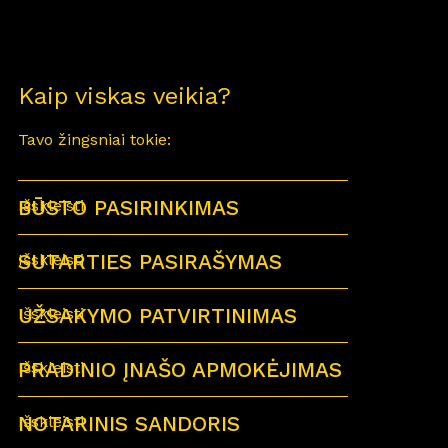
Kaip viskas veikia?
Tavo žingsniai tokie:
BŪSTO PASIRINKIMAS
Išskleisti
SUTARTIES PASIRAŠYMAS
Išskleisti
UŽSAKYMO PATVIRTINIMAS
Išskleisti
PRADINIO ĮNAŠO APMOKĖJIMAS
Išskleisti
NOTARINIS SANDORIS
Išskleisti
Sutartu laiku visi būsimi būsto savininkai