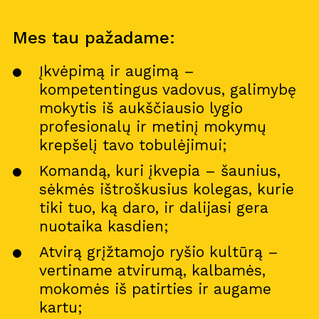
Mes tau pažadame:
Įkvėpimą ir augimą –
kompetentingus vadovus, galimybę
mokytis iš aukščiausio lygio
profesionalų ir metinį mokymų
krepšelį tavo tobulėjimui;
Komandą, kuri įkvepia – šaunius,
sėkmės ištroškusius kolegas, kurie
tiki tuo, ką daro, ir dalijasi gera
nuotaika kasdien;
Atvirą grįžtamojo ryšio kultūrą –
vertiname atvirumą, kalbamės,
mokomės iš patirties ir augame
kartu;