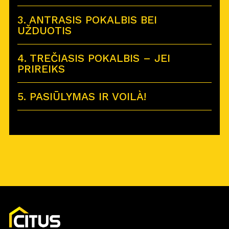
3. ANTRASIS POKALBIS BEI
UŽDUOTIS
4. TREČIASIS POKALBIS – JEI
PRIREIKS
5. PASIŪLYMAS IR VOILÀ!