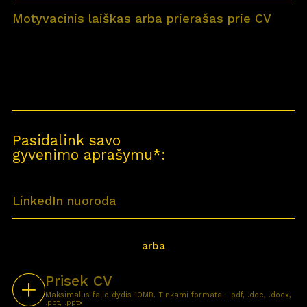
Pasidalink savo
gyvenimo aprašymu*:
arba
Prisek CV
Maksimalus failo dydis 10MB. Tinkami formatai: .pdf, .doc, .docx,
.ppt, .pptx