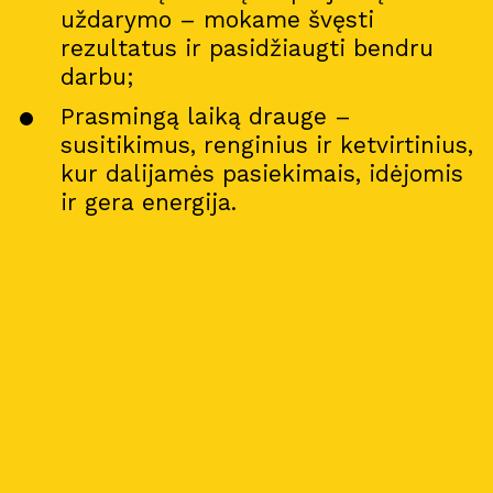
uždarymo – mokame švęsti
rezultatus ir pasidžiaugti bendru
darbu;
Prasmingą laiką drauge –
susitikimus, renginius ir ketvirtinius,
Pro
j
ektai
kur dalijamės pasiekimais, idėjomis
ir gera energija.
Apie
m
us
Kar
j
era
11
Nau
j
ienos
Nau
j
ų na
m
ų kortelė
Kontaktai