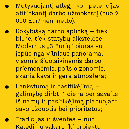
Motyvuojantį atlygį: kompetencijas
atitinkantį darbo užmokestį (nuo 2
000 Eur/mėn. netto).
Kokybišką darbo aplinką – tiek
biure, tiek statybų aikštelėse.
Modernus „3 Burių“ biuras su
įspūdinga Vilniaus panorama,
visomis šiuolaikinėmis darbo
priemonėmis, poilsio zonomis,
skania kava ir gera atmosfera;
Lankstumą ir pasitikėjimą –
galimybę dirbti 1 dieną per savaitę
iš namų ir pasitikėjimą planuojant
savo užduotis bei prioritetus;
Tradicijas ir šventes – nuo
Kalėdinių vakarų iki projektų