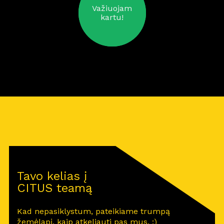
Važiuojam
kartu!
Tavo kelias į
CITUS teamą
Kad nepasiklystum, pateikiame trumpą
žemėlapį, kaip atkeliauti pas mus. :)