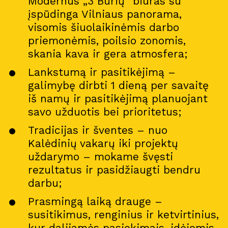
Modernus „3 Burių“ biuras su
įspūdinga Vilniaus panorama,
visomis šiuolaikinėmis darbo
priemonėmis, poilsio zonomis,
skania kava ir gera atmosfera;
Lankstumą ir pasitikėjimą –
galimybę dirbti 1 dieną per savaitę
iš namų ir pasitikėjimą planuojant
savo užduotis bei prioritetus;
Tradicijas ir šventes – nuo
Kalėdinių vakarų iki projektų
uždarymo – mokame švęsti
rezultatus ir pasidžiaugti bendru
darbu;
Prasmingą laiką drauge –
susitikimus, renginius ir ketvirtinius,
kur dalijamės pasiekimais, idėjomis