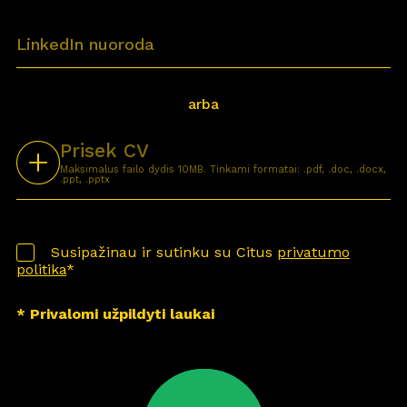
arba
Prisek CV
Maksimalus failo dydis 10MB. Tinkami formatai: .pdf, .doc, .docx,
.ppt, .pptx
Susipažinau ir sutinku su Citus
privatumo
politika
*
* Privalomi užpildyti laukai