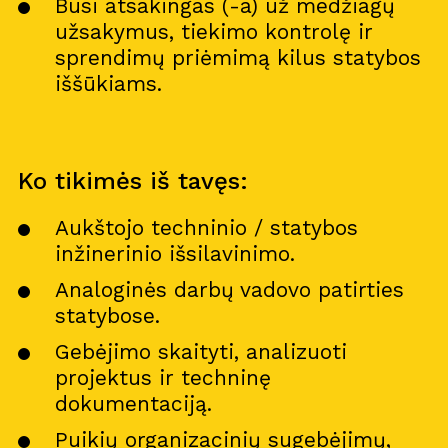
Busi atsakingas (-a) už medžiagų
užsakymus, tiekimo kontrolę ir
sprendimų priėmimą kilus statybos
iššūkiams.
Ko tikimės iš tavęs:
Aukštojo techninio / statybos
inžinerinio išsilavinimo.
Analoginės darbų vadovo patirties
statybose.
Gebėjimo skaityti, analizuoti
projektus ir techninę
dokumentaciją.
Puikių organizacinių sugebėjimų,