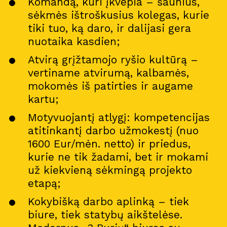
Komandą, kuri įkvepia – šaunius,
sėkmės ištroškusius kolegas, kurie
tiki tuo, ką daro, ir dalijasi gera
nuotaika kasdien;
Atvirą grįžtamojo ryšio kultūrą –
vertiname atvirumą, kalbamės,
mokomės iš patirties ir augame
kartu;
Motyvuojantį atlygį: kompetencijas
atitinkantį darbo užmokestį (nuo
1600 Eur/mėn. netto) ir priedus,
kurie ne tik žadami, bet ir mokami
už kiekvieną sėkmingą projekto
etapą;
Kokybišką darbo aplinką – tiek
biure, tiek statybų aikštelėse.