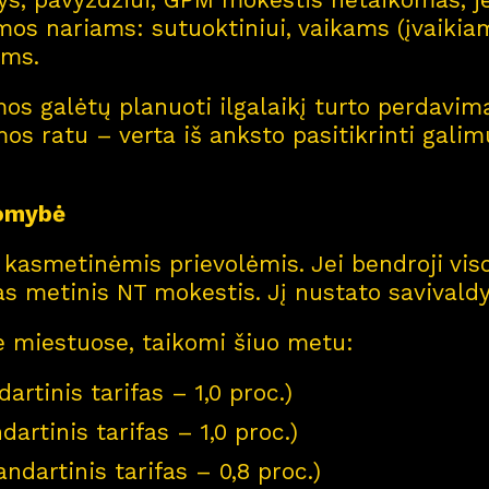
Kar
j
era
s nariams: sutuoktiniui, vaikams (įvaikiams
11
iams.
Nau
j
ienos
os galėtų planuoti ilgalaikį turto perdavim
imos ratu – verta iš anksto pasitikrinti gali
Nau
j
ų na
m
ų kortel
komybė
u kasmetinėmis prievolėmis. Jei bendroji v
Kontaktai
mas metinis NT mokestis. Jį nustato savivald
se miestuose, taikomi šiuo metu:
dartinis tarifas – 1,0 proc.)
dartinis tarifas – 1,0 proc.)
andartinis tarifas – 0,8 proc.)