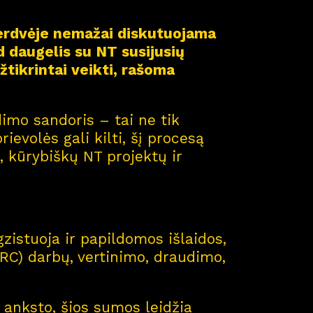
 erdvėje nemažai diskutuojama
d daugelis su NT susijusių
žtikrintai veikti, rašoma
imo sandoris – tai ne tik
rievolės gali kilti, šį procesą
, kūrybiškų NT projektų ir
gzistuoja ir papildomos išlaidos,
(RC) darbų, vertinimo, draudimo,
š anksto, šios sumos leidžia