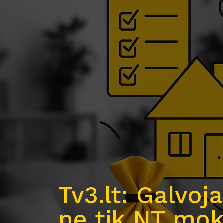
Tv3.lt: Galvo
ne tik NT mok