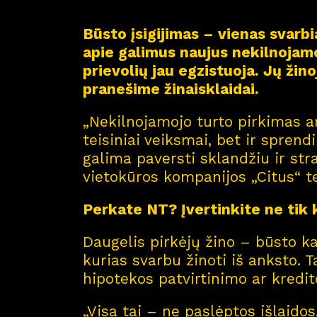
Būsto įsigijimas – vienas svar
apie galimus naujus nekilnojamo
prievolių jau egzistuoja. Jų žin
pranešime žinaisklaidai.
„Nekilnojamojo turto pirkimas a
teisiniai veiksmai, bet ir sprendi
galima paversti sklandžiu ir str
vietokūros kompanijos „Citus“ te
Perkate NT? Įvertinkite ne tik
Daugelis pirkėjų žino – būsto kai
kurias svarbu žinoti iš anksto. 
hipotekos patvirtinimo ar kredi
„Visa tai – ne paslėptos išlaido