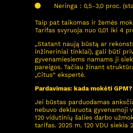
Neringa : 0,5-3,0 proc. (st
Taip pat taikomas ir žemės mokes
Tarifas svyruoja nuo 0,01 iki 4 p
„Statant naują būstą ar rekonstr
inžineriniai tinklai), gali būti p
gyvenamiesiems namams ji siekia 
pareigos. Tačiau žinant struktūr
„Citus“ ekspertė.
Pardavimas: kada mokėti GPM?
Jei būstas parduodamas anksčiau
nebuvo deklaruota gyvenamoji v
120 vidutinių šalies darbo užmok
tarifas. 2025 m. 120 VDU siekia 