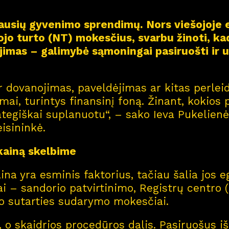
biausių gyvenimo sprendimų. Nors viešojoje
jo turto (NT) mokesčius, svarbu žinoti, ka
ojimas – galimybė sąmoningai pasiruošti ir u
r dovanojimas, paveldėjimas ar kitas perleid
mai, turintys finansinį foną. Žinant, kokios p
ategiškai suplanuotu“, – sako Ieva Pukelienė
isininkė.
 kainą skelbime
na yra esminis faktorius, tačiau šalia jos e
Tai – sandorio patvirtinimo, Registrų centro 
to sutarties sudarymo mokesčiai.
s, o skaidrios procedūros dalis. Pasiruošus i