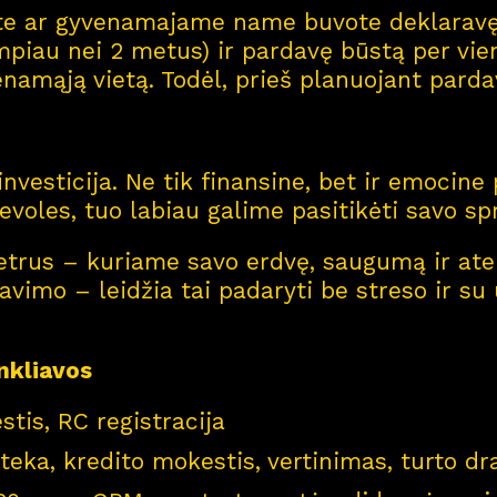
ute ar gyvenamajame name buvote deklaravę 
umpiau nei 2 metus) ir pardavę būstą per vie
amąją vietą. Todėl, prieš planuojant pardavi
investicija. Ne tik finansine, bet ir emoci
ievoles, tuo labiau galime pasitikėti savo s
trus – kuriame savo erdvę, saugumą ir atei
avimo – leidžia tai padaryti be streso ir su
inkliavos
tis, RC registracija
teka, kredito mokestis, vertinimas, turto d