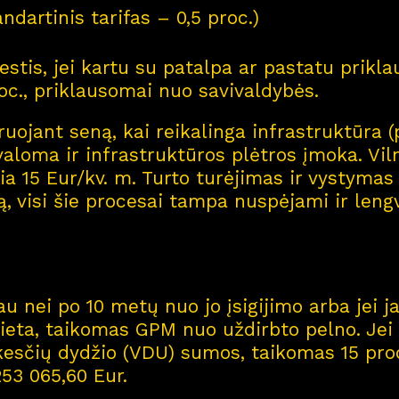
andartinis tarifas – 0,5 proc.)
tis, jei kartu su patalpa ar pastatu priklau
roc., priklausomai nuo savivaldybės.
uojant seną, kai reikalinga infrastruktūra (p
rivaloma ir infrastruktūros plėtros įmoka. Vil
15 Eur/kv. m. Turto turėjimas ir vystymas – 
ą, visi šie procesai tampa nuspėjami ir len
 nei po 10 metų nuo jo įsigijimo arba jei 
ieta, taikomas GPM nuo uždirbto pelno. Jei
esčių dydžio (VDU) sumos, taikomas 15 proc. t
253 065,60 Eur.