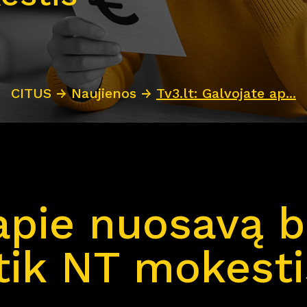
CITUS
→
Naujienos
→
Tv3.lt: Galvojate ap...
apie nuosavą 
tik NT mokesti