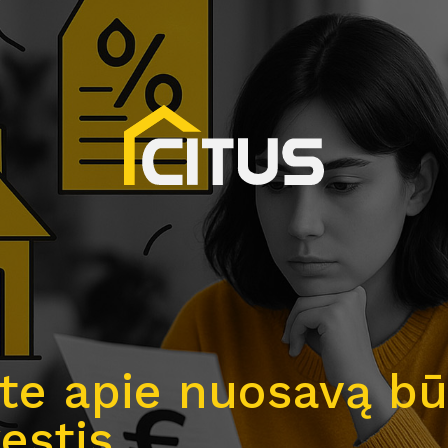
jate apie nuosavą b
estis