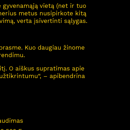
gyvenamąją vietą (net ir tuo
nerius metus nusipirkote kitą
mą, verta įsivertinti sąlygas.
ne prasme. Kuo daugiau žinome
prendimu.
tį. O aiškus supratimas apie
 užtikrintumu“, – apibendrina
raudimas