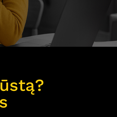
būstą?
s