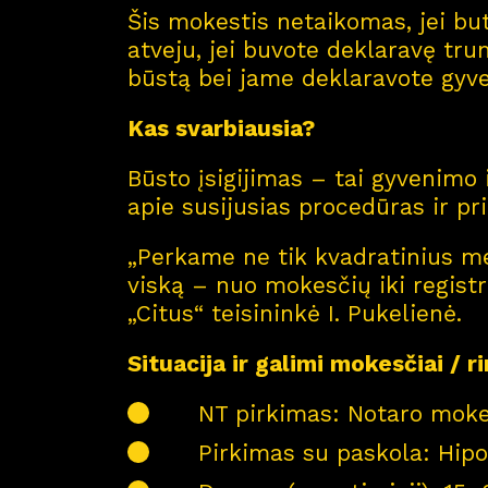
Šis mokestis netaikomas, jei b
atveju, jei buvote deklaravę tr
būstą bei jame deklaravote gyven
Kas svarbiausia?
Būsto įsigijimas – tai gyvenimo 
apie susijusias procedūras ir pr
„Perkame ne tik kvadratinius me
viską – nuo mokesčių iki registr
„Citus“ teisininkė I. Pukelienė.
Situacija ir galimi mokesčiai / r
NT pirkimas: Notaro mokes
Pirkimas su paskola: Hipo