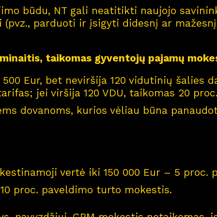
imo būdu, NT gali neatitikti naujojo savinin
(pvz., parduoti ir įsigyti didesnį ar mažesnį).
iminaitis, taikomas gyventojų pajamų moke
2 500 Eur, bet neviršija 120 vidutinių šalie
ifas; jei viršija 120 VDU, taikomas 20 proc.
inėms dovanoms, kurios vėliau būna panaudoto
Pro
j
ektai
estinamoji vertė iki 150 000 Eur – 5 proc.
Apie
m
us
 – 10 proc. paveldimo turto mokestis.
ys, pavyzdžiui, GPM mokestis netaikomas, je