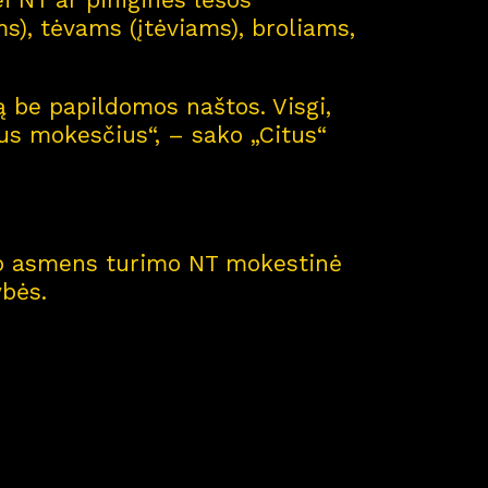
), tėvams (įtėviams), broliams,
ą be papildomos naštos. Visgi,
mus mokesčius“, – sako „Citus“
ė
iso asmens turimo NT mokestinė
ybės.