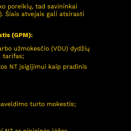
ko poreikių, tad savininkai
 Šiais atvejais gali atsirasti
stis (GPM):
s darbo užmokesčio (VDU) dydžių
 tarifas;
s NT įsigijimui kaip pradinis
 paveldimo turto mokestis;
i NT ar piniginės lėšos