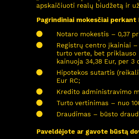
apskaičiuoti realų biudžetą ir už
Pagrindiniai mokesčiai perkant
Notaro mokestis – 0,37 pr
Registrų centro įkainiai –
turto verte, bet priklaus
kainuoja 34,38 Eur, per 3 d
Hipotekos sutartis (reikal
Eur RC;
Kredito administravimo m
Turto vertinimas – nuo 100
Draudimas – būsto draudi
Paveldėjote ar gavote būstą d