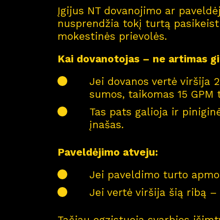
Įgijus NT dovanojimo ar paveldėj
nusprendžia tokį turtą pasikeisti 
mokestinės prievolės.
Kai dovanotojas – ne artimas g
Jei dovanos vertė viršija 
sumos, taikomas 15 GPM tar
Tas pats galioja ir pinig
įnašas.
Paveldėjimo atveju:
Jei paveldimo turto apmok
Jei vertė viršija šią ribą
Tačiau egzistuoja svarbios išimt