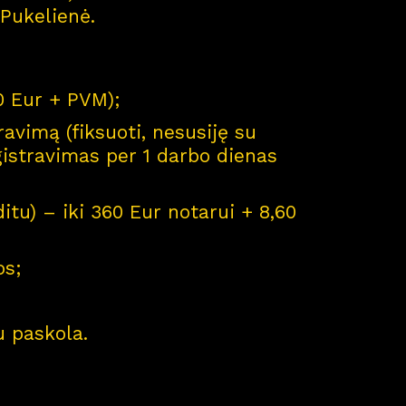
 Pukelienė.
00 Eur + PVM);
ravimą (fiksuoti, nesusiję su
gistravimas per 1 darbo dienas
itu) – iki 360 Eur notarui + 8,60
os;
 paskola.