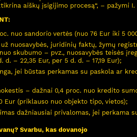
tikrina aiškų įsigijimo procesą“, – pažymi I.
 NT:
oc. nuo sandorio vertės (nuo 76 Eur iki 5 0
 už nuosavybės, juridinių faktų, žymų regist
o nuo skubumo – pvz., nuosavybės teisės įre
. d. – 22,35 Eur, per 5 d. d. – 17,19 Eur);
inga, jei būstas perkamas su paskola ar kred
okestis – dažnai 0,4 proc. nuo kredito sum
 Eur (priklauso nuo objekto tipo, vietos);
mas dažniausiai privalomas, jei perkama su
ovanų? Svarbu, kas dovanojo