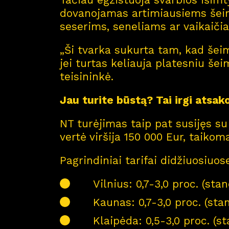
dovanojamas artimiausiems šeimo
seserims, seneliams ar vaikaič
„Ši tvarka sukurta tam, kad šeim
jei turtas keliauja platesniu še
teisininkė.
Jau turite būstą? Tai irgi atsa
NT turėjimas taip pat susijęs s
vertė viršija 150 000 Eur, taiko
Pagrindiniai tarifai didžiuosiuo
Vilnius: 0,7-3,0 proc. (stan
Kaunas: 0,7-3,0 proc. (stan
Klaipėda: 0,5-3,0 proc. (st