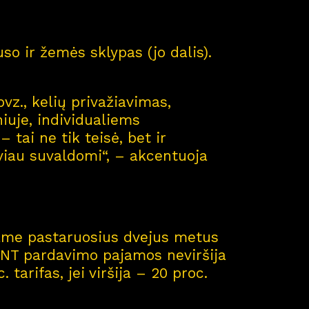
so ir žemės sklypas (jo dalis).
vz., kelių privažiavimas,
niuje, individualiems
tai ne tik teisė, bet ir
gviau suvaldomi“, – akcentuoja
jame pastaruosius dvejus metus
 NT pardavimo pajamos neviršija
arifas, jei viršija – 20 proc.