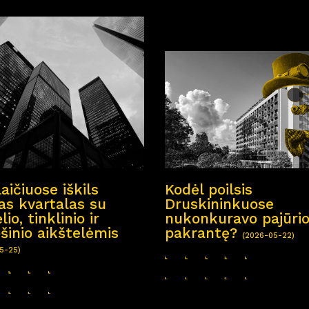
laičiuose iškils
Kodėl poilsis
as kvartalas su
Druskininkuose
io, tinklinio ir
nukonkuravo pajūri
šinio aikštelėmis
pakrantę?
(2026-05-22)
5-25)