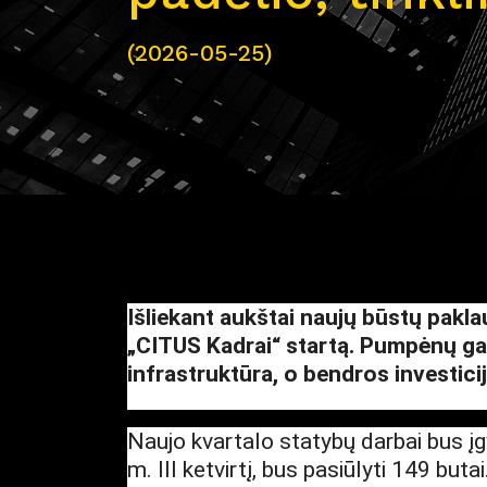
(2026-05-25)
Išliekant aukštai naujų būstų pakla
„CITUS Kadrai“ startą. Pumpėnų gat
infrastruktūra, o bendros investici
Naujo kvartalo statybų darbai bus į
m. III ketvirtį, bus pasiūlyti 149 bu