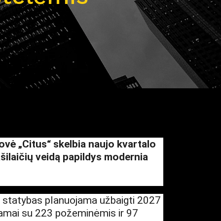
ovė „Citus“ skelbia naujo kvartalo
šilaičių veidą papildys modernia
io statybas planuojama užbaigti 2027
i namai su 223 požeminėmis ir 97