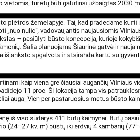
ietomis, turėtų būti galutinai užbaigtas 2030 m. I
o plėtros žemėlapyje. Tai, kad pradedame kurti iki
i „nuo nulio“, vadovaujantis naujausiomis Vilniau
ikslas – pasiūlyti būsto koncepciją, kurioje kok
 žmonių. Šalia planuojama Šiaurinė gatvė ir nauj
ra iš anksto apgalvota ir atsiranda kartu su gyvent
ertinami kaip viena greičiausiai augančių Vilniaus v
adidėjo 11 proc. Ši lokacija tampa vis patrauklesn
kliai auga. Vien per pastaruosius metus būsto kain
 iš viso sudarys 411 butų kaimynai. Butų pasiūla
rio (24–27 kv. m) būstų iki erdvių 4 kambarių (7