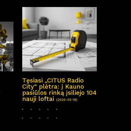
Tęsiasi „CITUS Radio
City“ plėtra: į Kauno
o
pasiūlos rinką įsiliejo 104
nauji loftai
(2026-05-19)