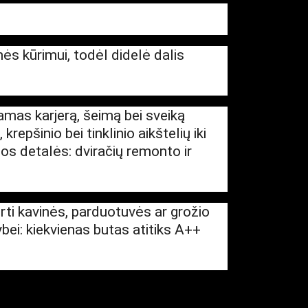
ės kūrimui, todėl didelė dalis
ndamas karjerą, šeimą bei sveiką
pšinio bei tinklinio aikštelių iki
os detalės: dviračių remonto ir
ti kavinės, parduotuvės ar grožio
ei: kiekvienas butas atitiks A++
ė