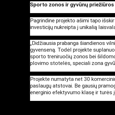
Sporto zonos ir gyvūnų priežiūros 
Pagrindine projekto ašimi tapo išski
investicijų nukreipta į unikalią laisva
„Didžiausia prabanga šiandienos vilnie
gyvenseną. Todėl projekte suplanuotas
sporto treniruočių zonos bei šildom
plovimo stotelės, speciali zona gyvūn
Projekte numatyta net 30 komercinių
paslaugų atstovai. Be gausių pramogų
energinio efektyvumo klasę ir turės į