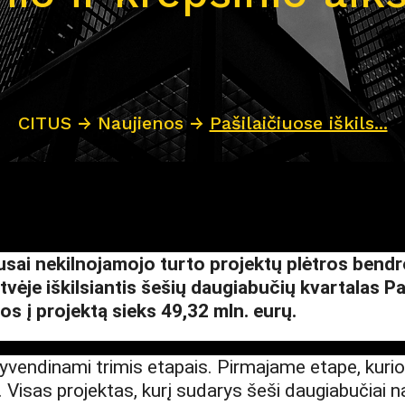
CITUS
→
Naujienos
→
Pašilaičiuose iškils...
usai nekilnojamojo turto projektų plėtros bendr
vėje iškilsiantis šešių daugiabučių kvartalas Pa
jos į projektą sieks 49,32 mln. eurų.
gyvendinami trimis etapais. Pirmajame etape, kur
tai. Visas projektas, kurį sudarys šeši daugiabučia