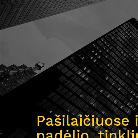
Pašilaičiuose 
padėlio, tinkl