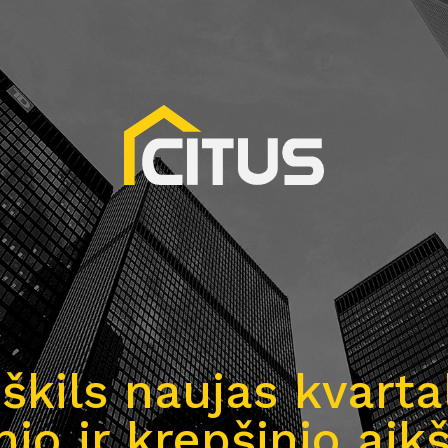
iškils naujas kvarta
inio ir krepšinio ai