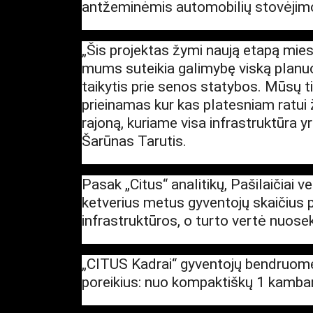
antžeminėmis automobilių stovėjimo v
„Šis projektas žymi naują etapą miest
mums suteikia galimybę viską planuot
taikytis prie senos statybos. Mūsų t
prieinamas kur kas platesniam ratui
rajoną, kuriame visa infrastruktūra y
Šarūnas Tarutis.
Pasak „Citus“ analitikų, Pašilaičiai v
ketverius metus gyventojų skaičius p
infrastruktūros, o turto vertė nuose
„CITUS Kadrai“ gyventojų bendruomenę
poreikius: nuo kompaktiškų 1 kamba