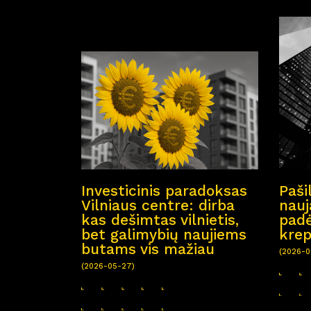
Investicinis paradoksas
Paši
Vilniaus centre: dirba
nauj
kas dešimtas vilnietis,
padėl
bet galimybių naujiems
krep
butams vis mažiau
(2026-0
(2026-05-27)