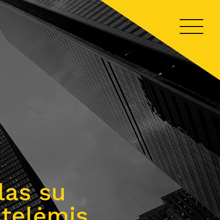
las su
kštelėmis