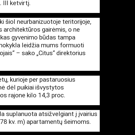
II ketvirtį.
 šiol neurbanizuotoje teritorijoje,
s architektūros gairėmis, o ne
ybiškas gyvenimo būdas tampa
a mokykla leidžia mums formuoti
ojais“ – sako „Citus“ direktorius
ietų, kurioje per pastaruosius
ė dėl puikiai išvystytos
os rajone kilo 14,3 proc.
 suplanuota atsižvelgiant į įvairius
7–78 kv. m) apartamentų šeimoms.