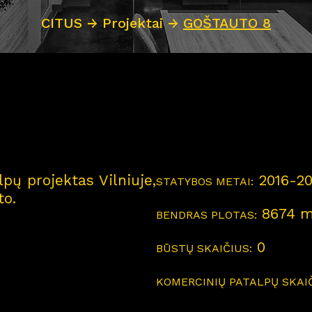
CITUS
→
Projektai
→
GOŠTAUTO 8
pų projektas Vilniuje,
2016-20
STATYBOS METAI:
to.
8674 m
BENDRAS PLOTAS:
0
BŪSTŲ SKAIČIUS:
KOMERCINIŲ PATALPŲ SKAIČ