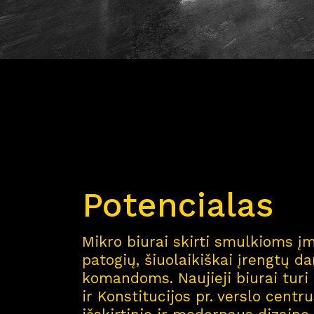
Potencialas
Mikro biurai skirti smulkioms į
patogių, šiuolaikiškai įrengtų d
komandoms. Naujieji biurai turi 
ir Konstitucijos pr. verslo centru