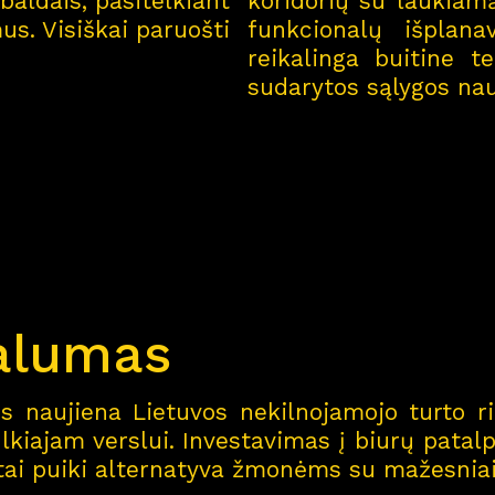
baldais, pasitelkiant
koridorių su laukiamą
Kar
j
era
11
us. Visiškai paruošti
funkcionalų išplana
reikalinga buitine t
sudarytos sąlygos nau
Nau
j
ienos
Nau
j
ų na
m
ų kortel
Kontaktai
kalumas
 naujiena Lietuvos nekilnojamojo turto ri
kiajam verslui. Investavimas į biurų patalp
 tai puiki alternatyva žmonėms su mažesniai