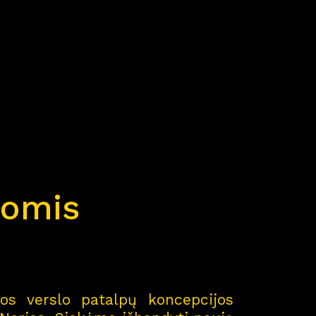
omis
os verslo patalpų koncepcijos