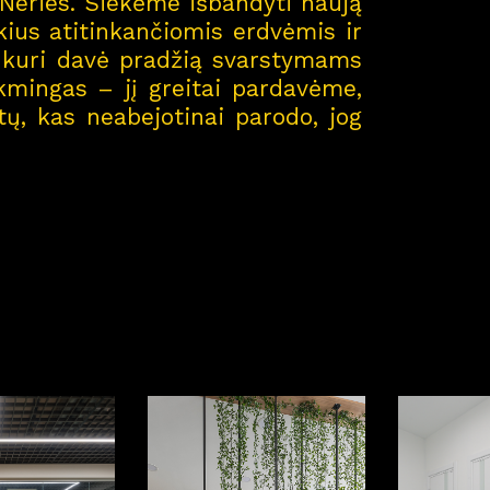
e Neries. Siekėme išbandyti naują
kius atitinkančiomis erdvėmis ir
ą, kuri davė pradžią svarstymams
ėkmingas – jį greitai pardavėme,
tų, kas neabejotinai parodo, jog