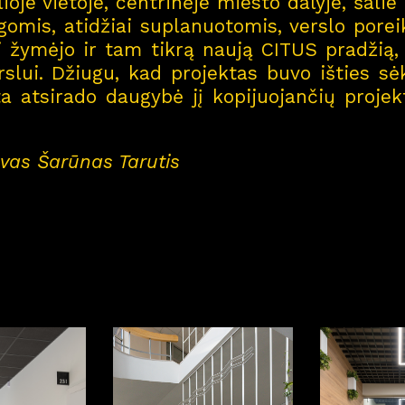
lioje vietoje, centrinėje miesto dalyje, šali
gomis, atidžiai suplanuotomis, verslo porei
ai žymėjo ir tam tikrą naują CITUS pradži
rslui. Džiugu, kad projektas buvo išties s
a atsirado daugybė jį kopijuojančių projek
ovas Šarūnas Tarutis