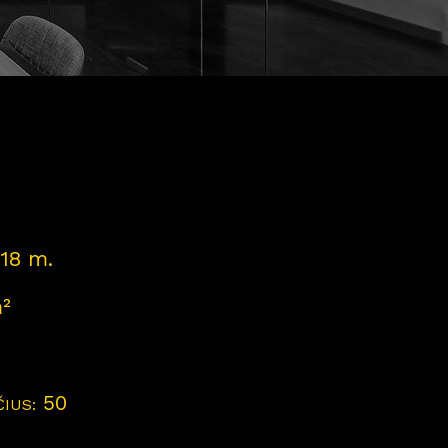
18 m.
²
50
IUS: