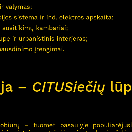
ir valymas;
cijos sistema ir ind. elektros apskaita;
 2 susitikimų kambariai;
upę ir urbanistinis interjeras;
pausdinimo įrengimai.
ija –
CITUSiečių
lūp
obiurų – tuomet pasaulyje populiarėjusi