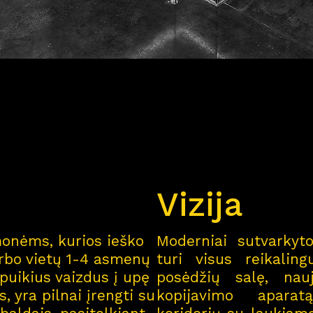
Vizija
Pro
j
ektai
monėms, kurios ieško
Moderniai sutvarkyt
arbo vietų 1-4 asmenų
turi visus reikalin
Apie
m
us
puikius vaizdus į upę
posėdžių salę, nau
s, yra pilnai įrengti su
kopijavimo aparatą