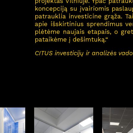
projektas Vilniuje. Ypač patrauk
koncepciją su įvairiomis paslau
patrauklia investicine grąža. T
apie išskirtinius sprendimus ve
plėtėme naujais etapais, o gret
pataikėme į dešimtuką.“
CITUS investicijų ir analizės vad