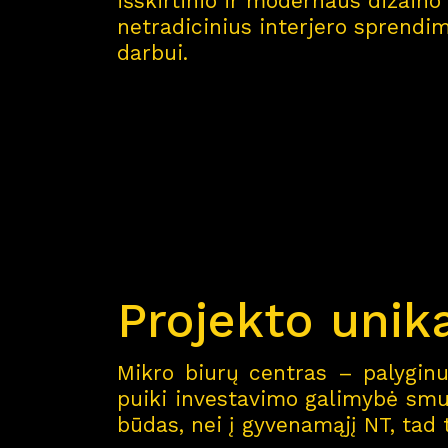
išskirtinio ir modernaus dizaino 
netradicinius interjero sprendim
darbui.
Projekto uni
Mikro biurų centras – palyginus
puiki investavimo galimybė smul
būdas, nei į gyvenamąjį NT, tad