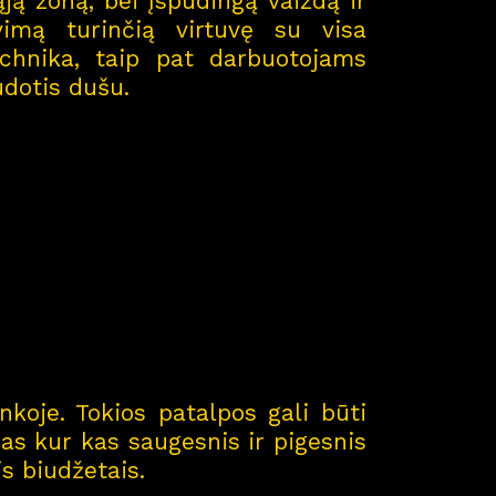
ją zoną, bei įspūdingą vaizdą ir
vimą turinčią virtuvę su visa
echnika, taip pat darbuotojams
dotis dušu.
ė
nkoje. Tokios patalpos gali būti
as kur kas saugesnis ir pigesnis
s biudžetais.