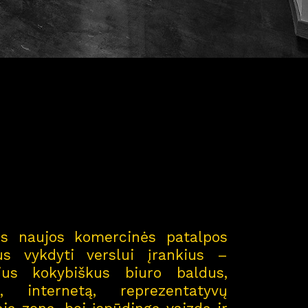
os naujos komercinės patalpos
gus vykdyti verslui įrankius –
jus kokybiškus biuro baldus,
, internetą, reprezentatyvų