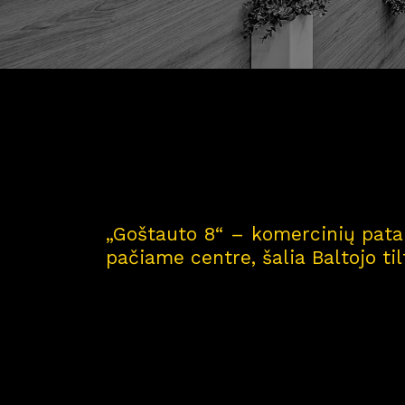
„Goštauto 8“ – komercinių patal
pačiame centre, šalia Baltojo til