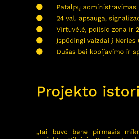
Patalpų administravimas 
24 val. apsauga, signaliza
Virtuvėlė, poilsio zona ir
Įspūdingi vaizdai į Neries 
Dušas bei kopijavimo ir s
Projekto istor
„Tai buvo bene pirmasis mikr