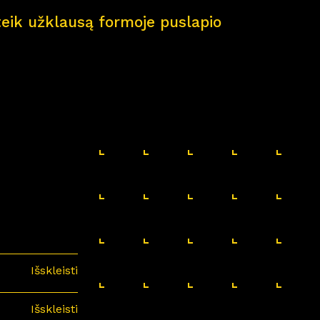
pateik užklausą formoje puslapio
Išskleisti
Išskleisti