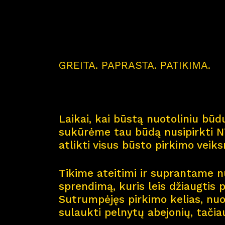
GREITA. PAPRASTA. PATIKIMA.
Laikai, kai būstą nuotoliniu būdu
sukūrėme tau būdą nusipirkti NT
atlikti visus būsto pirkimo veik
Tikime ateitimi ir suprantame nu
sprendimą, kuris leis džiaugtis 
Sutrumpėjęs pirkimo kelias, nuol
sulaukti pelnytų abejonių, tačia