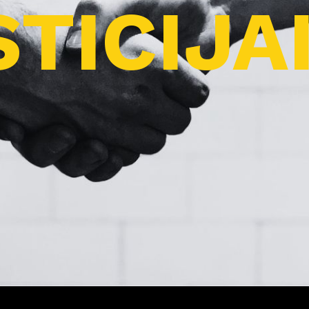
TICIJA
Pro
j
ektai
Apie
m
us