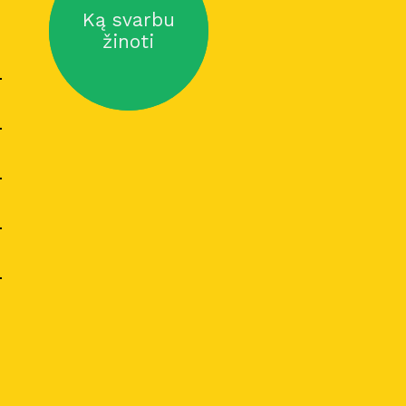
Ką svarbu
žinoti