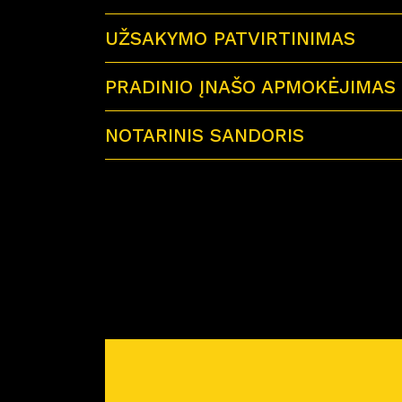
UŽSAKYMO PATVIRTINIMAS
PRADINIO ĮNAŠO APMOKĖJIMAS
NOTARINIS SANDORIS
Sutartu laiku visi būsimi būsto savininkai 
Miško Ardai by CITUS
Atvykus į notarų biurą su savimi būtinai tur
– galiojančius visų būsimų būsto savinink
– jei būstą perki su paskola – paskolos sut
– reikiamą pinigų sumą notaro išlaidoms a
Prieš planuojant nuotolinį notarinį sandorį
pirkimo-pardavimo sutartis. Atstovas atsiųs