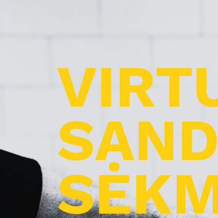
VIRT
SAND
SĖKM