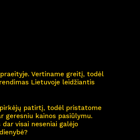
ė
praeityje. Vertiname greitį, todėl
endimas Lietuvoje leidžiantis
pirkėjų patirtį, todėl pristatome
ar geresniu kainos pasiūlymu.
dar visai neseniai galėjo
sdienybė?