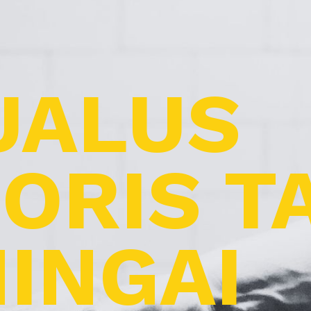
UALUS
ORIS T
INGAI