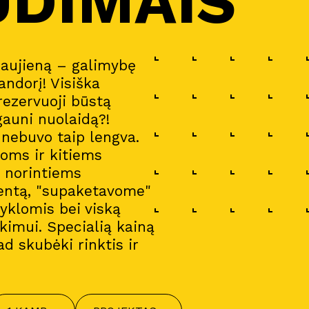
UDIMAIS
naujieną – galimybę
andorį! Visiška
 rezervuoji būstą
gauni nuolaidą?!
a nebuvo taip lengva.
oms ir kitiems
i norintiems
entą, "supaketavome"
gyklomis bei viską
imui. Specialią kainą
ad skubėki rinktis ir