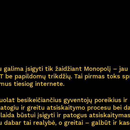
Kar
j
era
11
Nau
j
ienos
Nau
j
ų na
m
ų kortel
 galima įsigyti tik žaidžiant Monopolį – jau 
Kontaktai
 be papildomų trikdžių. Tai pirmas toks spr
smus tiesiog internete.
olat besikeičiančius gyventojų poreikius ir 
patogiu ir greitu atsiskaitymo procesu bei d
aida būstui įsigyti ir patogus atsiskaitymas 
u dabar tai realybė, o greitai – galbūt ir ka