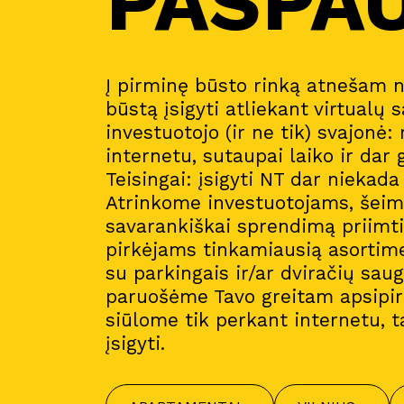
PASPA
Į pirminę būsto rinką atnešam 
būstą įsigyti atliekant virtualų s
investuotojo (ir ne tik) svajonė:
internetu, sutaupai laiko ir dar 
Teisingai: įsigyti NT dar niekad
Atrinkome investuotojams, šeim
savarankiškai sprendimą priimt
pirkėjams tinkamiausią asortim
su parkingais ir/ar dviračių sau
paruošėme Tavo greitam apsipirk
siūlome tik perkant internetu, t
įsigyti.