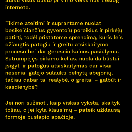
atlikti visus būsto pirkimo veiksmus tiesiog
internete.
Pro
j
ektai
Tikime ateitimi ir suprantame nuolat
Apie
m
us
besikeičiančius gyventojų poreikius ir pirkėjų
patirtį, todėl pristatome sprendimą, kuris leis
Kar
j
era
11
džiaugtis patogiu ir greitu atsiskaitymo
procesu bei dar geresniu kainos pasiūlymu.
Nau
j
ienos
Sutrumpėjęs pirkimo kelias, nuolaida būstui
įsigyti ir patogus atsiskaitymas dar visai
Nau
j
ų na
m
ų kortelė
neseniai galėjo sulaukti pelnytų abejonių,
tačiau dabar tai realybė, o greitai – galbūt ir
Kontaktai
kasdienybė?
Jei nori sužinoti, kaip viskas vyksta, skaityk
toliau, o jei kyla klausimų – pateik užklausą
formoje puslapio apačioje.