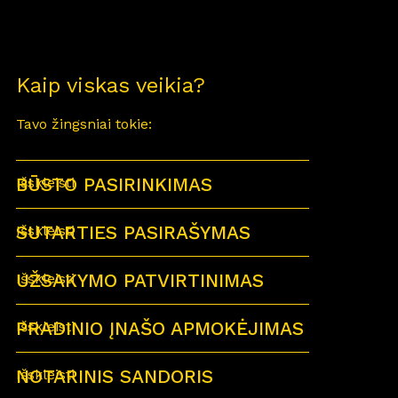
Kaip viskas veikia?
Tavo žingsniai tokie:
BŪSTO PASIRINKIMAS
Išskleisti
SUTARTIES PASIRAŠYMAS
Išskleisti
UŽSAKYMO PATVIRTINIMAS
Išskleisti
PRADINIO ĮNAŠO APMOKĖJIMAS
Išskleisti
NOTARINIS SANDORIS
Išskleisti
Sutartu laiku visi būsimi būsto savininkai