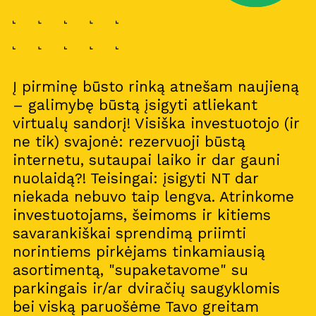
Į pirminę būsto rinką atnešam naujieną
– galimybę būstą įsigyti atliekant
virtualų sandorį! Visiška investuotojo (ir
ne tik) svajonė: rezervuoji būstą
internetu, sutaupai laiko ir dar gauni
nuolaidą?! Teisingai: įsigyti NT dar
niekada nebuvo taip lengva. Atrinkome
investuotojams, šeimoms ir kitiems
savarankiškai sprendimą priimti
norintiems pirkėjams tinkamiausią
asortimentą, "supaketavome" su
parkingais ir/ar dviračių saugyklomis
bei viską paruošėme Tavo greitam