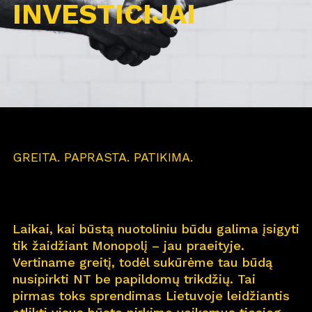
INVESTICIJAI
GREITA. PAPRASTA. PATIKIMA.
Laikai, kai būstą nuotoliniu būdu galima įsigyti
tik žaidžiant Monopolį – jau praeityje.
Vertiname greitį, todėl sukūrėme tau būdą
nusipirkti NT be papildomų trikdžių. Tai
pirmas toks sprendimas Lietuvoje leidžiantis