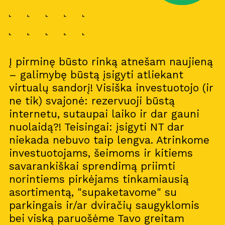
Į pirminę būsto rinką atnešam naujieną
– galimybę būstą įsigyti atliekant
virtualų sandorį! Visiška investuotojo (ir
ne tik) svajonė: rezervuoji būstą
internetu, sutaupai laiko ir dar gauni
nuolaidą?! Teisingai: įsigyti NT dar
niekada nebuvo taip lengva. Atrinkome
investuotojams, šeimoms ir kitiems
savarankiškai sprendimą priimti
norintiems pirkėjams tinkamiausią
asortimentą, "supaketavome" su
parkingais ir/ar dviračių saugyklomis
bei viską paruošėme Tavo greitam