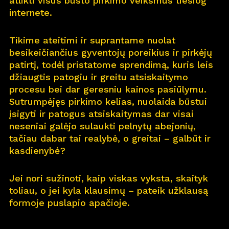
atlikti visus būsto pirkimo veiksmus tiesiog
internete.
Pro
j
ektai
Tikime ateitimi ir suprantame nuolat
Apie
m
us
besikeičiančius gyventojų poreikius ir pirkėjų
patirtį, todėl pristatome sprendimą, kuris leis
Kar
j
era
11
džiaugtis patogiu ir greitu atsiskaitymo
procesu bei dar geresniu kainos pasiūlymu.
Nau
j
ienos
Sutrumpėjęs pirkimo kelias, nuolaida būstui
įsigyti ir patogus atsiskaitymas dar visai
Nau
j
ų na
m
ų kortelė
neseniai galėjo sulaukti pelnytų abejonių,
tačiau dabar tai realybė, o greitai – galbūt ir
Kontaktai
kasdienybė?
Jei nori sužinoti, kaip viskas vyksta, skaityk
toliau, o jei kyla klausimų – pateik užklausą
formoje puslapio apačioje.