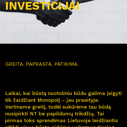
INVESTICIJAI
GREITA. PAPRASTA. PATIKIMA.
Laikai, kai būstą nuotoliniu būdu galima įsigyti
tik žaidžiant Monopolį – jau praeityje.
Vertiname greitį, todėl sukūrėme tau būdą
nusipirkti NT be papildomų trikdžių. Tai
pirmas toks sprendimas Lietuvoje leidžiantis