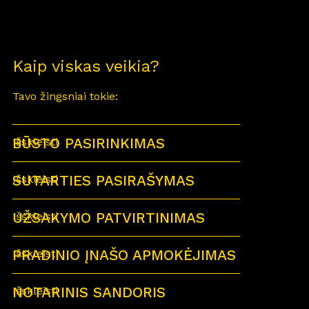
Kaip viskas veikia?
Tavo žingsniai tokie:
BŪSTO PASIRINKIMAS
Išskleisti
SUTARTIES PASIRAŠYMAS
Išskleisti
UŽSAKYMO PATVIRTINIMAS
Išskleisti
PRADINIO ĮNAŠO APMOKĖJIMAS
Išskleisti
NOTARINIS SANDORIS
Išskleisti
Sutartu laiku visi būsimi būsto savininkai