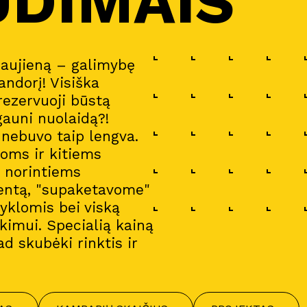
UDIMAIS
naujieną – galimybę
andorį! Visiška
 rezervuoji būstą
gauni nuolaidą?!
a nebuvo taip lengva.
oms ir kitiems
i norintiems
entą, "supaketavome"
gyklomis bei viską
imui. Specialią kainą
ad skubėki rinktis ir