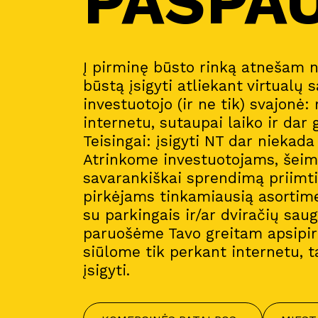
PASPA
Į pirminę būsto rinką atnešam 
būstą įsigyti atliekant virtualų s
investuotojo (ir ne tik) svajonė:
internetu, sutaupai laiko ir dar 
Teisingai: įsigyti NT dar niekad
Atrinkome investuotojams, šeim
savarankiškai sprendimą priimt
pirkėjams tinkamiausią asortim
su parkingais ir/ar dviračių sau
paruošėme Tavo greitam apsipirk
siūlome tik perkant internetu, t
įsigyti.