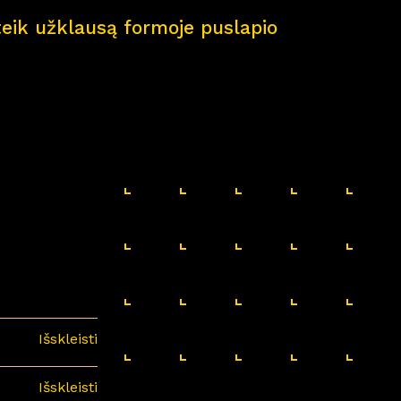
pateik užklausą formoje puslapio
Išskleisti
Išskleisti