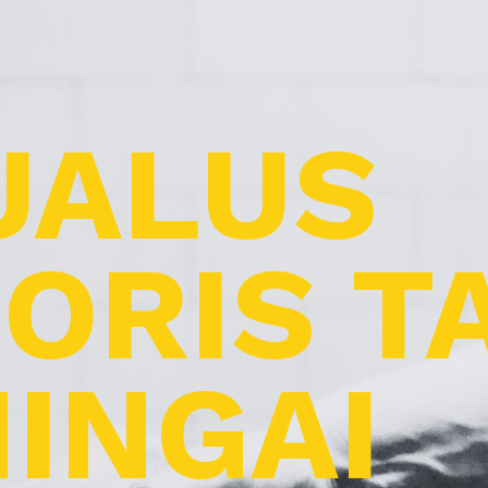
UALUS
ORIS T
INGAI