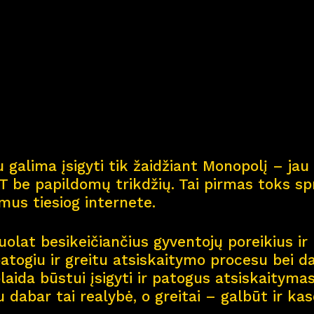
Kar
j
era
11
Nau
j
ienos
Nau
j
ų na
m
ų kortel
 galima įsigyti tik žaidžiant Monopolį – jau 
Kontaktai
 be papildomų trikdžių. Tai pirmas toks spr
smus tiesiog internete.
olat besikeičiančius gyventojų poreikius ir 
patogiu ir greitu atsiskaitymo procesu bei d
aida būstui įsigyti ir patogus atsiskaitymas 
u dabar tai realybė, o greitai – galbūt ir ka