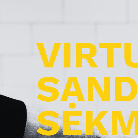
VIRT
SAND
SĖKM