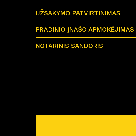
UŽSAKYMO PATVIRTINIMAS
PRADINIO ĮNAŠO APMOKĖJIMAS
NOTARINIS SANDORIS
Sutartu laiku visi būsimi būsto savininkai 
Miško Ardai by CITUS
Atvykus į notarų biurą su savimi būtinai tur
– galiojančius visų būsimų būsto savinink
– jei būstą perki su paskola – paskolos sut
– reikiamą pinigų sumą notaro išlaidoms a
Prieš planuojant nuotolinį notarinį sandorį
pirkimo-pardavimo sutartis. Atstovas atsiųs