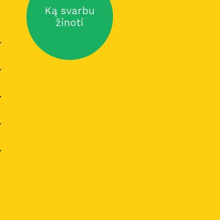
Ką svarbu
žinoti