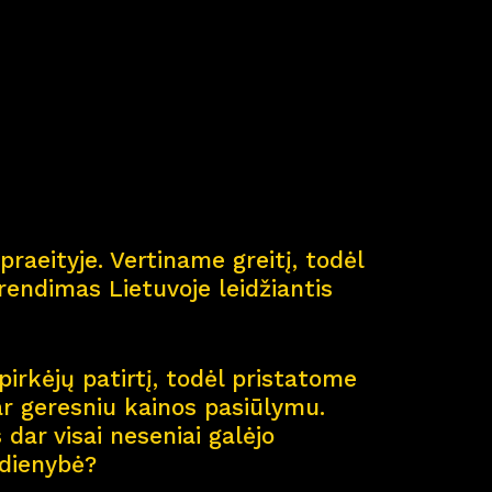
ė
praeityje. Vertiname greitį, todėl
endimas Lietuvoje leidžiantis
pirkėjų patirtį, todėl pristatome
ar geresniu kainos pasiūlymu.
dar visai neseniai galėjo
sdienybė?