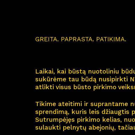
GREITA. PAPRASTA. PATIKIMA.
Laikai, kai būstą nuotoliniu būdu
sukūrėme tau būdą nusipirkti NT
atlikti visus būsto pirkimo veik
Tikime ateitimi ir suprantame nu
sprendimą, kuris leis džiaugtis 
Sutrumpėjęs pirkimo kelias, nuol
sulaukti pelnytų abejonių, tačia