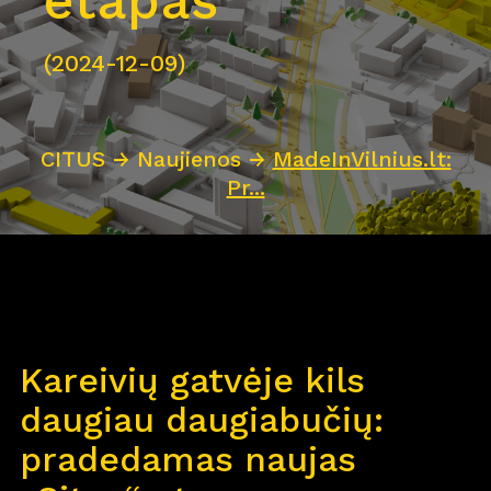
etapas
(2024-12-09)
CITUS
→
Naujienos
→
MadeInVilnius.lt:
Pr...
Kareivių gatvėje kils
daugiau daugiabučių:
pradedamas naujas