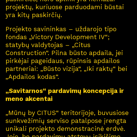
projektų, kuriuose parduodami būstai
yra kitų paskirčių.
Projekto savininkas – uždarojo tipo
fondas „Victory Development IV“;
statybų valdytojas – „Citus
Construction“. Pilna būsto apdaila, jei
pirkėjai pageidaus, rūpinsis apdailos
partneriai: „Būsto vizija“, „Iki raktų“ bei
Pro
j
ektai
„Apdailos kodas“.
Apie
m
us
„Savitarnos“ pardavimų koncepcija ir
meno akcentai
Kar
j
era
11
„Mūnų by CITUS“ teritorijoje, buvusiose
Nau
j
ienos
sunkvežimių serviso patalpose įrengta
Nau
j
ų na
m
ų kortelė
unikali projekto demonstracinė erdvė.
Joje, be pardavimų atstovų įsikišimo