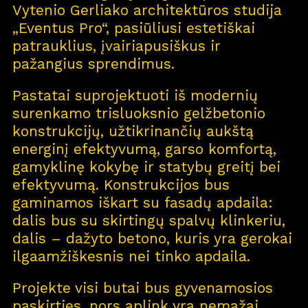
Vytenio Gerliako architektūros studija
„Eventus Pro“, pasiūliusi estetiškai
patrauklius, įvairiapusiškus ir
pažangius sprendimus.
Pastatai suprojektuoti iš modernių
surenkamo trisluoksnio gelžbetonio
konstrukcijų, užtikrinančių aukštą
energinį efektyvumą, garso komfortą,
gamyklinę kokybę ir statybų greitį bei
efektyvumą. Konstrukcijos bus
gaminamos iškart su fasadų apdaila:
dalis bus su skirtingų spalvų klinkeriu,
dalis – dažyto betono, kuris yra gerokai
ilgaamžiškesnis nei tinko apdaila.
Projekte visi butai bus gyvenamosios
paskirties, nors aplink yra nemažai