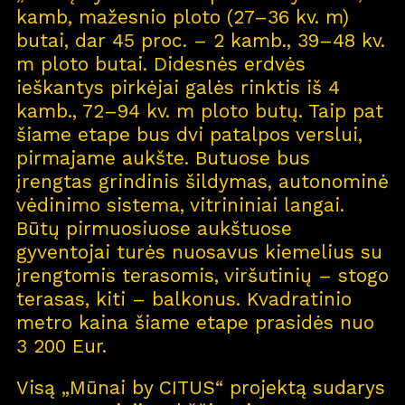
kamb, mažesnio ploto (27–36 kv. m)
butai, dar 45 proc. – 2 kamb., 39–48 kv.
m ploto butai. Didesnės erdvės
ieškantys pirkėjai galės rinktis iš 4
kamb., 72–94 kv. m ploto butų. Taip pat
šiame etape bus dvi patalpos verslui,
pirmajame aukšte. Butuose bus
įrengtas grindinis šildymas, autonominė
vėdinimo sistema, vitrininiai langai.
Būtų pirmuosiuose aukštuose
gyventojai turės nuosavus kiemelius su
įrengtomis terasomis, viršutinių – stogo
terasas, kiti – balkonus. Kvadratinio
metro kaina šiame etape prasidės nuo
3 200 Eur.
Visą „Mūnai by CITUS“ projektą sudarys