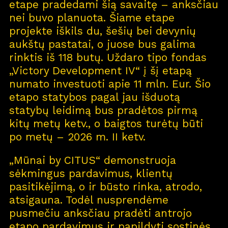
etape pradedami šią savaitę – anksčiau
nei buvo planuota. Šiame etape
projekte iškils du, šešių bei devynių
aukštų pastatai, o juose bus galima
rinktis iš 118 butų. Uždaro tipo fondas
„Victory Development IV“ į šį etapą
numato investuoti apie 11 mln. Eur. Šio
etapo statybos pagal jau išduotą
statybų leidimą bus pradėtos pirmą
kitų metų ketv., o baigtos turėtų būti
po metų – 2026 m. II ketv.
„Mūnai by CITUS“ demonstruoja
sėkmingus pardavimus, klientų
pasitikėjimą, o ir būsto rinka, atrodo,
atsigauna. Todėl nusprendėme
pusmečiu anksčiau pradėti antrojo
etapo pardavimus ir papildyti sostinės