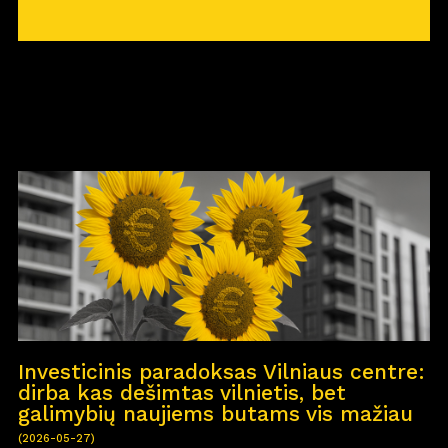
Investicinis paradoksas Vilniaus centre:
dirba kas dešimtas vilnietis, bet
galimybių naujiems butams vis mažiau
(2026-05-27)