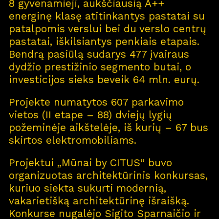
8 gyvenamieji, aukščiausią A++
energinę klasę atitinkantys pastatai su
patalpomis verslui bei du verslo centrų
pastatai, iškilsiantys penkiais etapais.
Bendrą pasiūlą sudarys 477 įvairaus
dydžio prestižinio segmento butai, o
investicijos sieks beveik 64 mln. eurų.
Projekte numatytos 607 parkavimo
vietos (II etape – 88) dviejų lygių
požeminėje aikštelėje, iš kurių – 67 bus
skirtos elektromobiliams.
Projektui „Mūnai by CITUS“ buvo
organizuotas architektūrinis konkursas,
kuriuo siekta sukurti modernią,
vakarietišką architektūrinę išraišką.
Konkurse nugalėjo Sigito Sparnaičio ir