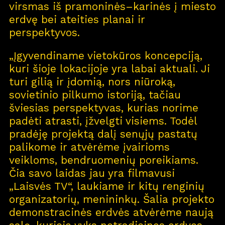
virsmas iš pramoninės–karinės į miesto
erdvę bei ateities planai ir
perspektyvos.
„Įgyvendiname vietokūros koncepciją,
kuri šioje lokacijoje yra labai aktuali. Ji
turi gilią ir įdomią, nors niūroką,
sovietinio pilkumo istoriją, tačiau
šviesias perspektyvas, kurias norime
padėti atrasti, įžvelgti visiems. Todėl
pradėję projektą dalį senųjų pastatų
palikome ir atvėrėme įvairioms
veikloms, bendruomenių poreikiams.
Čia savo laidas jau yra filmavusi
„Laisvės TV“, laukiame ir kitų renginių
organizatorių, menininkų. Šalia projekto
demonstracinės erdvės atvėrėme naują