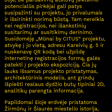
Kontaktai
potencialūs pirkėjai gali patys
susipažinti su projektu, jo privalumais
ir išsirinkti norimą būstą. Tam nereikia
nei registracijos, nei išankstinių
susitarimų ar susitikimų derinimo.
Susidomėję „Mūnai by CITUS“ projektu,
atvykę į jo vietą, adresu Kareivių g. 5 ir
nuskenavę QR kodą bei užpildę
internetinę registracijos formą, galės
patekti į projekto ekspoziciją. Čia jų
lauks išsamus projekto pristatymas,
architektūrinis modelis, ant grindų
išpiešti realaus dydžio butų tipiniai 2D,
analitikų parengta informacija.
Papildomai šioje erdvėje pristatoma
Žirmūnų ir Šiaurės miestelio istorija,