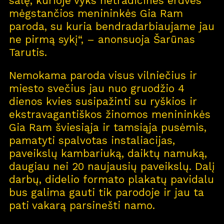
salę, kurioje vyks netradicines erdves
mėgstančios menininkės Gia Ram
paroda, su kuria bendradarbiaujame jau
ne pirmą sykį“, – anonsuoja Šarūnas
Tarutis.
Nemokama paroda visus vilniečius ir
miesto svečius jau nuo gruodžio 4
dienos kvies susipažinti su ryškios ir
ekstravagantiškos žinomos menininkės
Gia Ram šviesiąja ir tamsiąja pusėmis,
pamatyti spalvotas instaliacijas,
paveikslų kambariuką, daiktų namuką,
daugiau nei 20 naujausių paveikslų. Dalį
darbų, didelio formato plakatų pavidalu
bus galima gauti tik parodoje ir jau ta
pati vakarą parsinešti namo.