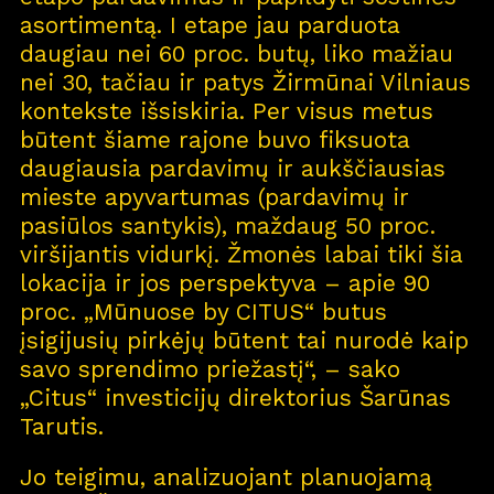
asortimentą. I etape jau parduota
daugiau nei 60 proc. butų, liko mažiau
nei 30, tačiau ir patys Žirmūnai Vilniaus
kontekste išsiskiria. Per visus metus
būtent šiame rajone buvo fiksuota
daugiausia pardavimų ir aukščiausias
mieste apyvartumas (pardavimų ir
pasiūlos santykis), maždaug 50 proc.
viršijantis vidurkį. Žmonės labai tiki šia
lokacija ir jos perspektyva – apie 90
proc. „Mūnuose by CITUS“ butus
įsigijusių pirkėjų būtent tai nurodė kaip
savo sprendimo priežastį“, – sako
„Citus“ investicijų direktorius Šarūnas
Tarutis.
Jo teigimu, analizuojant planuojamą