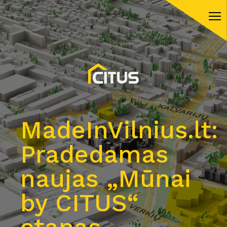
MadeInVilnius.lt:
Pradedamas
naujas „Mūnai
by CITUS“