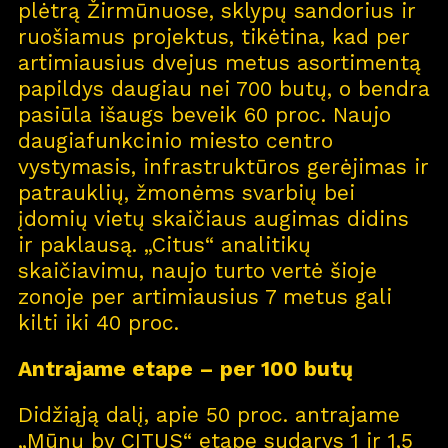
plėtrą Žirmūnuose, sklypų sandorius ir
ruošiamus projektus, tikėtina, kad per
artimiausius dvejus metus asortimentą
papildys daugiau nei 700 butų, o bendra
pasiūla išaugs beveik 60 proc. Naujo
daugiafunkcinio miesto centro
vystymasis, infrastruktūros gerėjimas ir
patrauklių, žmonėms svarbių bei
įdomių vietų skaičiaus augimas didins
ir paklausą. „Citus“ analitikų
skaičiavimu, naujo turto vertė šioje
zonoje per artimiausius 7 metus gali
kilti iki 40 proc.
Antrajame etape – per 100 butų
Didžiąją dalį, apie 50 proc. antrajame
„Mūnų by CITUS“ etape sudarys 1 ir 1,5