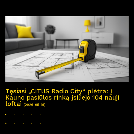
Tęsiasi „CITUS Radio City“ plėtra: į
Kauno pasiūlos rinką įsiliejo 104 nauji
loftai
(2026-05-19)