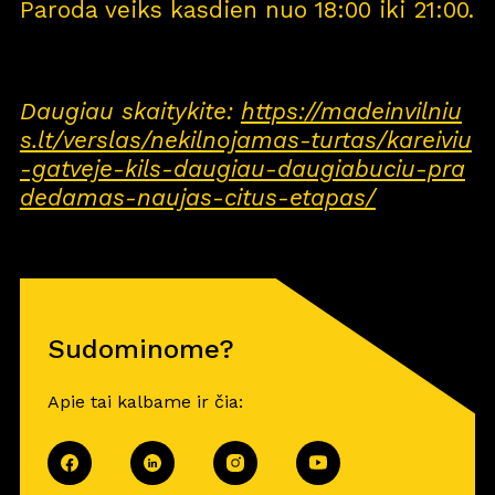
Paroda veiks kasdien nuo 18:00 iki 21:00.
Daugiau skaitykite:
https://madeinvilniu
s.lt/verslas/nekilnojamas-turtas/kareiviu
-gatveje-kils-daugiau-daugiabuciu-pra
dedamas-naujas-citus-etapas/
Sudominome?
Apie tai kalbame ir čia: