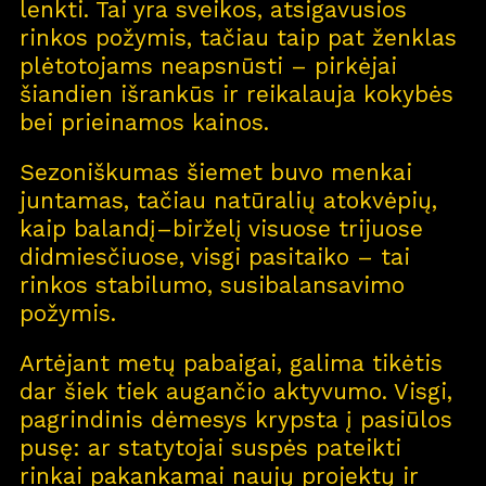
lenkti. Tai yra sveikos, atsigavusios
rinkos požymis, tačiau taip pat ženklas
plėtotojams neapsnūsti – pirkėjai
šiandien išrankūs ir reikalauja kokybės
bei prieinamos kainos.
Sezoniškumas šiemet buvo menkai
juntamas, tačiau natūralių atokvėpių,
kaip balandį–birželį visuose trijuose
didmiesčiuose, visgi pasitaiko – tai
rinkos stabilumo, susibalansavimo
požymis.
Artėjant metų pabaigai, galima tikėtis
dar šiek tiek augančio aktyvumo. Visgi,
pagrindinis dėmesys krypsta į pasiūlos
pusę: ar statytojai suspės pateikti
rinkai pakankamai naujų projektų ir