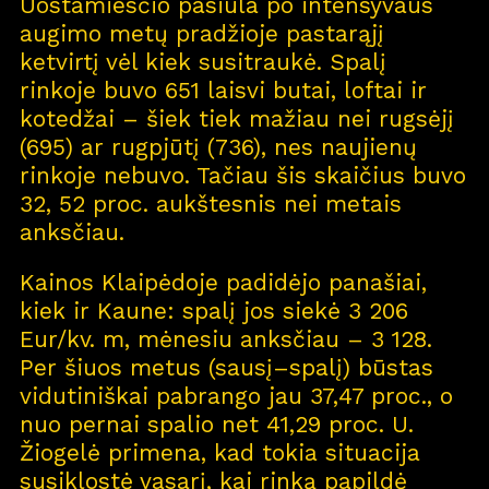
Uostamiesčio pasiūla po intensyvaus
augimo metų pradžioje pastarąjį
ketvirtį vėl kiek susitraukė. Spalį
Pro
j
ektai
rinkoje buvo 651 laisvi butai, loftai ir
kotedžai – šiek tiek mažiau nei rugsėjį
Apie
m
us
(695) ar rugpjūtį (736), nes naujienų
rinkoje nebuvo. Tačiau šis skaičius buvo
Kar
j
era
11
32, 52 proc. aukštesnis nei metais
Nau
j
ienos
anksčiau.
Nau
j
ų na
m
ų kortelė
Kainos Klaipėdoje padidėjo panašiai,
kiek ir Kaune: spalį jos siekė 3 206
Kontaktai
Eur/kv. m, mėnesiu anksčiau – 3 128.
Per šiuos metus (sausį–spalį) būstas
vidutiniškai pabrango jau 37,47 proc., o
nuo pernai spalio net 41,29 proc. U.
Žiogelė primena, kad tokia situacija
susiklostė vasarį, kai rinką papildė