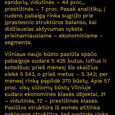
sandorių, vidutinės – 44 proc.,
prestižinės – 7 proc. Pasak analitikų, į
rudens pabaigą rinka sugrįžo prie
įprastesnio struktūros balanso, kai
didžiausias aktyvumas vyksta
prieinamiausiame – ekonominiame –
segmente.
Vilniaus naujo būsto pasiūla spalio
pabaigoje sudarė 5 425 butus, loftus ir
kotedžus; prieš mėnesį šis skaičius
siekė 5 542, o prieš metus – 5 342; per
mėnesį rinką papildė 370 būstų. Apie 57
proc. visų siūlomų būstų Vilniuje
sudaro ekonominės klasės objektai, 31
– vidutinės, 12 – prestižinės klasės.
Pasiūlos struktūra iš esmės atitinka
paklausos struktūrą, tad sostinės rinka