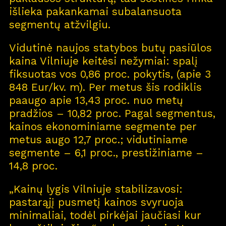
išlieka pakankamai subalansuota
segmentų atžvilgiu.
Vidutinė naujos statybos butų pasiūlos
kaina Vilniuje keitėsi nežymiai: spalį
fiksuotas vos 0,86 proc. pokytis, (apie 3
848 Eur/kv. m). Per metus šis rodiklis
paaugo apie 13,43 proc. nuo metų
pradžios – 10,82 proc. Pagal segmentus,
kainos ekonominiame segmente per
metus augo 12,7 proc.; vidutiniame
segmente – 6,1 proc., prestižiniame –
14,8 proc.
„Kainų lygis Vilniuje stabilizavosi:
pastarąjį pusmetį kainos svyruoja
minimaliai, todėl pirkėjai jaučiasi kur