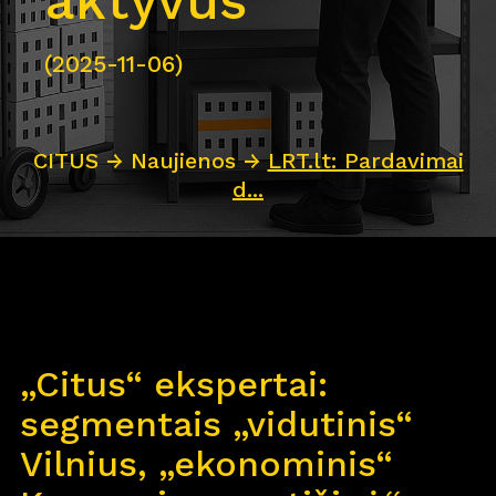
aktyvūs
(2025-11-06)
CITUS
→
Naujienos
→
LRT.lt: Pardavimai
d...
„Citus“ ekspertai:
segmentais „vidutinis“
Vilnius, „ekonominis“