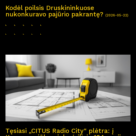
Kodėl poilsis Druskininkuose
nukonkuravo pajūrio pakrantę?
(2026-05-22)
Tęsiasi „CITUS Radio City“ plėtra: į