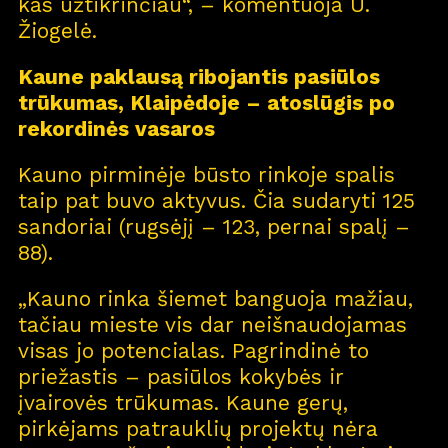
kas užtikrinčiau“, – komentuoja U.
Žiogelė.
Kaune paklausą ribojantis pasiūlos
trūkumas, Klaipėdoje – atoslūgis po
rekordinės vasaros
Kauno pirminėje būsto rinkoje spalis
taip pat buvo aktyvus. Čia sudaryti 125
sandoriai (rugsėjį – 123, pernai spalį –
88).
„Kauno rinka šiemet banguoja mažiau,
tačiau mieste vis dar neišnaudojamas
visas jo potencialas. Pagrindinė to
priežastis – pasiūlos kokybės ir
įvairovės trūkumas. Kaune gerų,
pirkėjams patrauklių projektų nėra