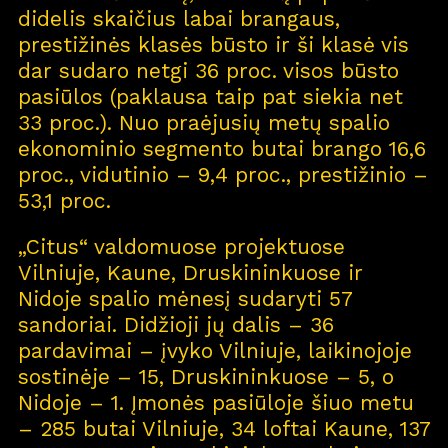
didelis skaičius labai brangaus,
prestižinės klasės būsto ir ši klasė vis
dar sudaro netgi 36 proc. visos būsto
pasiūlos (paklausa taip pat siekia net
33 proc.). Nuo praėjusių metų spalio
ekonominio segmento butai brango 16,6
proc., vidutinio – 9,4 proc., prestižinio –
53,1 proc.
„Citus“ valdomuose projektuose
Vilniuje, Kaune, Druskininkuose ir
Nidoje spalio mėnesį sudaryti 57
sandoriai. Didžioji jų dalis – 36
pardavimai – įvyko Vilniuje, laikinojoje
sostinėje – 15, Druskininkuose – 5, o
Nidoje – 1. Įmonės pasiūloje šiuo metu
– 285 butai Vilniuje, 34 loftai Kaune, 137