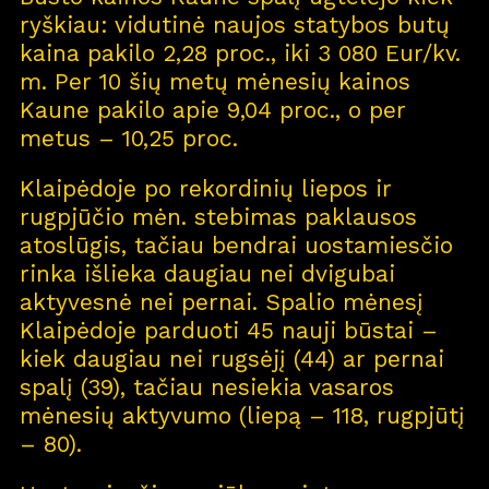
ryškiau: vidutinė naujos statybos butų
kaina pakilo 2,28 proc., iki 3 080 Eur/kv.
m. Per 10 šių metų mėnesių kainos
Kaune pakilo apie 9,04 proc., o per
metus – 10,25 proc.
Klaipėdoje po rekordinių liepos ir
rugpjūčio mėn. stebimas paklausos
atoslūgis, tačiau bendrai uostamiesčio
rinka išlieka daugiau nei dvigubai
aktyvesnė nei pernai. Spalio mėnesį
Klaipėdoje parduoti 45 nauji būstai –
kiek daugiau nei rugsėjį (44) ar pernai
spalį (39), tačiau nesiekia vasaros
mėnesių aktyvumo (liepą – 118, rugpjūtį
– 80).