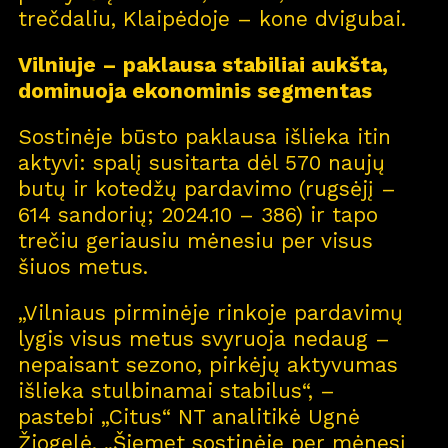
trečdaliu, Klaipėdoje – kone dvigubai.
Vilniuje – paklausa stabiliai aukšta,
dominuoja ekonominis segmentas
Sostinėje būsto paklausa išlieka itin
aktyvi: spalį susitarta dėl 570 naujų
butų ir kotedžų pardavimo (rugsėjį –
614 sandorių; 2024.10 – 386) ir tapo
trečiu geriausiu mėnesiu per visus
šiuos metus.
„Vilniaus pirminėje rinkoje pardavimų
lygis visus metus svyruoja nedaug –
nepaisant sezono, pirkėjų aktyvumas
išlieka stulbinamai stabilus“, –
pastebi „Citus“ NT analitikė Ugnė
Žiogelė. „Šiemet sostinėje per mėnesį