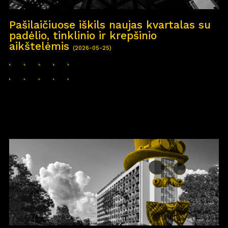
Pašilaičiuose iškils naujas kvartalas su
padėlio, tinklinio ir krepšinio
aikštelėmis
(2026-05-25)