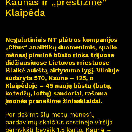
Kaunas ir „prestižinė“
Klaipėda
Negalutiniais NT plėtros kompanijos
„Citus“ analitikų duomenimis, spalio
mėnesį pirminė būsto rinka trijuose
didžiausiuose Lietuvos miestuose
išlaikė aukštą aktyvumo lygį. Vilniuje
sudaryta 570, Kaune – 125, o
Klaipėdoje – 45 naujų būstų (butų,
kotedžų, loftų) sandoriai, rašoma
įmonės pranešime žiniasklaidai.
Per dešimt šių metų mėnesių
pardavimų skaičius sostinėje viršija
pernykštį beveik 1,5 karto, Kaune –