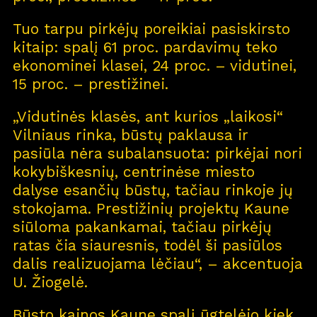
Tuo tarpu pirkėjų poreikiai pasiskirsto
kitaip: spalį 61 proc. pardavimų teko
ekonominei klasei, 24 proc. – vidutinei,
15 proc. – prestižinei.
„Vidutinės klasės, ant kurios „laikosi“
Vilniaus rinka, būstų paklausa ir
pasiūla nėra subalansuota: pirkėjai nori
kokybiškesnių, centrinėse miesto
dalyse esančių būstų, tačiau rinkoje jų
stokojama. Prestižinių projektų Kaune
siūloma pakankamai, tačiau pirkėjų
ratas čia siauresnis, todėl ši pasiūlos
dalis realizuojama lėčiau“, – akcentuoja
U. Žiogelė.
Būsto kainos Kaune spalį ūgtelėjo kiek