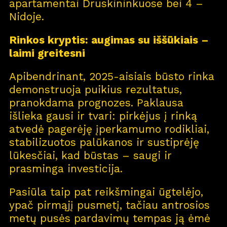
apartamentai Druskininkuose bei 4 –
Nidoje.
Rinkos kryptis: augimas su iššūkiais –
laimi greitesni
Apibendrinant, 2025-aisiais būsto rinka
demonstruoja puikius rezultatus,
pranokdama prognozes. Paklausa
išlieka gausi ir tvari: pirkėjus į rinką
atvedė pagerėję įperkamumo rodikliai,
stabilizuotos palūkanos ir sustiprėję
lūkesčiai, kad būstas – saugi ir
prasminga investicija.
Pasiūla taip pat reikšmingai ūgtelėjo,
ypač pirmąjį pusmetį, tačiau antrosios
metų pusės pardavimų tempas ją ėmė