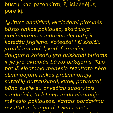
būstų, kad patenkintų šį įsibėgėjusį
poreikį.
*„Citus“ analitikai, vertindami pirminės
būsto rinkos paklausą, skaičiuoja
preliminarius sandorius dėl butų ir
kotedžų įsigijimo. Kotedžai į šį skaičių
įtraukiami todėl, kad, formaliai,
dauguma kotedžų yra priskirtini butams
ir jie yra aktualūs būsto pirkėjams. Taip
pat iš einamojo mėnesio rezultato nėra
eliminuojami rinkos preliminariųjų
sutarčių nutraukimai, kurie, paprastai,
būna susiję su anksčiau sudarytais
sandoriais, todėl neparodo einamojo
mėnesio paklausos. Kartais pardavimų
rezultatas išauga dėl vienu metu