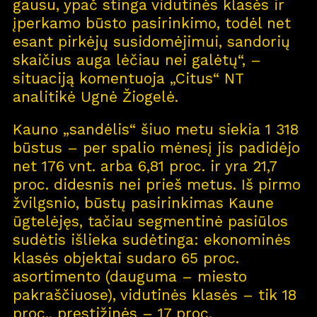
gausu, ypač stinga vidutinės klasės ir
įperkamo būsto pasirinkimo, todėl net
esant pirkėjų susidomėjimui, sandorių
skaičius auga lėčiau nei galėtų“, –
situaciją komentuoja „Citus“ NT
analitikė Ugnė Žiogelė.
Kauno „sandėlis“ šiuo metu siekia 1 318
būstus – per spalio mėnesį jis padidėjo
net 176 vnt. arba 6,81 proc. ir yra 21,7
proc. didesnis nei prieš metus. Iš pirmo
žvilgsnio, būstų pasirinkimas Kaune
ūgtelėjęs, tačiau segmentinė pasiūlos
sudėtis išlieka sudėtinga: ekonominės
klasės objektai sudaro 65 proc.
asortimento (dauguma – miesto
pakraščiuose), vidutinės klasės – tik 18
proc., prestižinės – 17 proc.