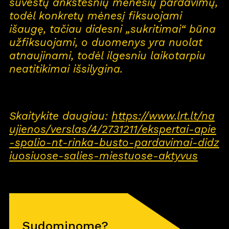
suvestų ankstesnių mėnesių pardavimų,
todėl konkretų mėnesį fiksuojami
išaugę, tačiau didesni „sukritimai“ būna
užfiksuojami, o duomenys yra nuolat
atnaujinami, todėl ilgesniu laikotarpiu
neatitikimai išsilygina.
Skaitykite daugiau:
https://www.lrt.lt/na
ujienos/verslas/4/2731211/ekspertai-apie
-spalio-nt-rinka-busto-pardavimai-didz
iuosiuose-salies-miestuose-aktyvus
Sudominome?