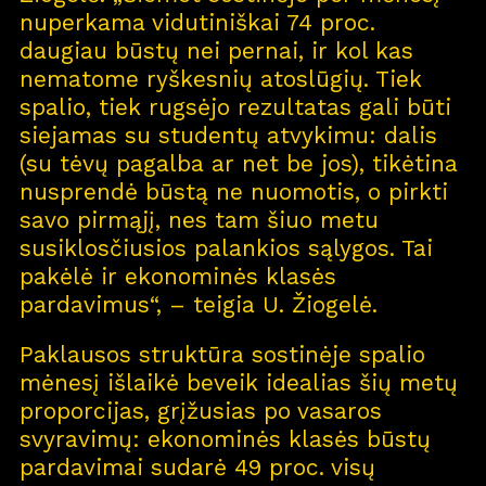
nuperkama vidutiniškai 74 proc.
daugiau būstų nei pernai, ir kol kas
nematome ryškesnių atoslūgių. Tiek
spalio, tiek rugsėjo rezultatas gali būti
siejamas su studentų atvykimu: dalis
(su tėvų pagalba ar net be jos), tikėtina
nusprendė būstą ne nuomotis, o pirkti
savo pirmąjį, nes tam šiuo metu
susiklosčiusios palankios sąlygos. Tai
pakėlė ir ekonominės klasės
pardavimus“, – teigia U. Žiogelė.
Paklausos struktūra sostinėje spalio
mėnesį išlaikė beveik idealias šių metų
proporcijas, grįžusias po vasaros
svyravimų: ekonominės klasės būstų
pardavimai sudarė 49 proc. visų