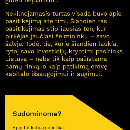
gulėti neįdarbinti.
Nekilnojamasis turtas visada buvo apie
pasitikėjimą ateitimi. Šiandien tas
pasitikėjimas stipriausias ten, kur
pirkėjas jaučiasi šeimininku – savo
šalyje. Todėl tie, kurie šiandien laukia,
rytoj savo investicijų kryptimi pasirinks
Lietuvą – nebe tik kaip pažįstamą
namų rinką, o kaip patikimą erdvę
kapitalo išsaugojimui ir augimui.
Sudominome?
Apie tai kalbame ir čia: