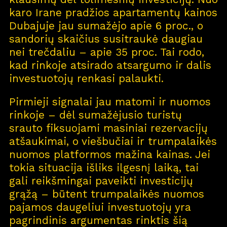
karo Irane pradžios apartamentų kainos
Dubajuje jau sumažėjo apie 6 proc., o
sandorių skaičius susitraukė daugiau
nei trečdaliu – apie 35 proc. Tai rodo,
kad rinkoje atsirado atsargumo ir dalis
investuotojų renkasi palaukti.
Pirmieji signalai jau matomi ir nuomos
rinkoje – dėl sumažėjusio turistų
srauto fiksuojami masiniai rezervacijų
atšaukimai, o viešbučiai ir trumpalaikės
nuomos platformos mažina kainas. Jei
tokia situacija išliks ilgesnį laiką, tai
gali reikšmingai paveikti investicijų
grąžą – būtent trumpalaikės nuomos
pajamos daugeliui investuotojų yra
pagrindinis argumentas rinktis šią