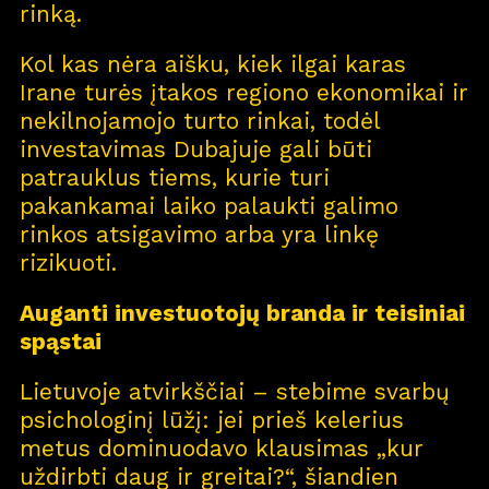
rinką.
Kol kas nėra aišku, kiek ilgai karas
Irane turės įtakos regiono ekonomikai ir
nekilnojamojo turto rinkai, todėl
investavimas Dubajuje gali būti
patrauklus tiems, kurie turi
pakankamai laiko palaukti galimo
rinkos atsigavimo arba yra linkę
rizikuoti.
Auganti investuotojų branda ir teisiniai
spąstai
Lietuvoje atvirkščiai – stebime svarbų
psichologinį lūžį: jei prieš kelerius
metus dominuodavo klausimas „kur
uždirbti daug ir greitai?“, šiandien