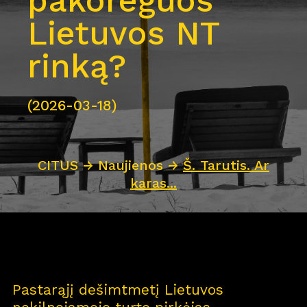
pakoreguos
Lietuvos NT
rinką?
(2026-03-18)
CITUS
→
Naujienos
→
Š. Tarutis. Ar
karas...
Pastarąjį dešimtmetį Lietuvos