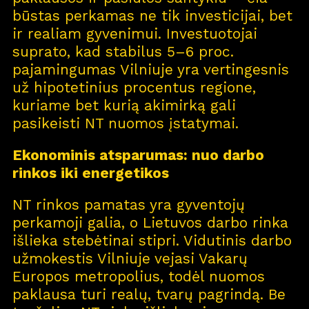
būstas perkamas ne tik investicijai, bet
ir realiam gyvenimui. Investuotojai
suprato, kad stabilus 5–6 proc.
pajamingumas Vilniuje yra vertingesnis
už hipotetinius procentus regione,
kuriame bet kurią akimirką gali
pasikeisti NT nuomos įstatymai.
Ekonominis atsparumas: nuo darbo
rinkos iki energetikos
Pro
j
ektai
NT rinkos pamatas yra gyventojų
Apie
m
us
perkamoji galia, o Lietuvos darbo rinka
išlieka stebėtinai stipri. Vidutinis darbo
Kar
j
era
11
užmokestis Vilniuje vejasi Vakarų
Europos metropolius, todėl nuomos
Nau
j
ienos
paklausa turi realų, tvarų pagrindą. Be