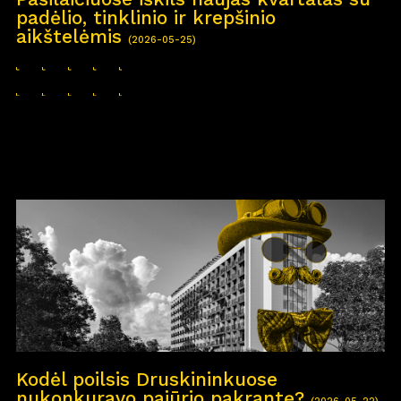
padėlio, tinklinio ir krepšinio
aikštelėmis
(2026-05-25)
Kodėl poilsis Druskininkuose
nukonkuravo pajūrio pakrantę?