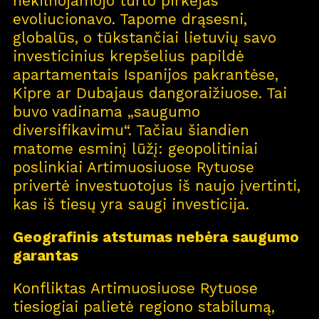
nekilnojamojo turto pirkėjas
evoliucionavo. Tapome drąsesni,
globalūs, o tūkstančiai lietuvių savo
investicinius krepšelius papildė
apartamentais Ispanijos pakrantėse,
Kipre ar Dubajaus dangoraižiuose. Tai
buvo vadinama „saugumo
diversifikavimu“. Tačiau šiandien
matome esminį lūžį: geopolitiniai
poslinkiai Artimuosiuose Rytuose
privertė investuotojus iš naujo įvertinti,
kas iš tiesų yra saugi investicija.
Geografinis atstumas nebėra saugumo
garantas
Konfliktas Artimuosiuose Rytuose
tiesiogiai palietė regiono stabilumą,