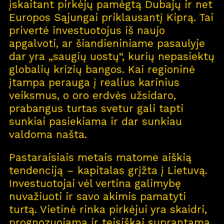
įskaitant pirkėjų pamėgtą Dubajų ir net
Europos Sąjungai priklausantį Kiprą. Tai
privertė investuotojus iš naujo
apgalvoti, ar šiandieniniame pasaulyje
dar yra „saugių uostų“, kurių nepasiektų
globalių krizių bangos. Kai regioninė
įtampa perauga į realius karinius
veiksmus, o oro erdvės užsidaro,
prabangus turtas svetur gali tapti
sunkiai pasiekiama ir dar sunkiau
valdoma našta.
Pastaraisiais metais matome aiškią
tendenciją – kapitalas grįžta į Lietuvą.
Investuotojai vėl vertina galimybę
nuvažiuoti ir savo akimis pamatyti
turtą. Vietinė rinka pirkėjui yra skaidri,
prognozuojama ir teisiškai suprantama.