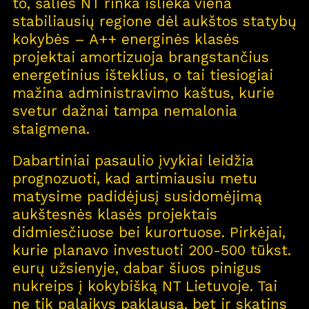
to, šalies NT rinka išlieka viena
Nau
j
ų na
m
ų kortelė
stabiliausių regione dėl aukštos statybų
Kontaktai
kokybės – A++ energinės klasės
projektai amortizuoja brangstančius
energetinius išteklius, o tai tiesiogiai
mažina administravimo kaštus, kurie
svetur dažnai tampa nemalonia
staigmena.
Dabartiniai pasaulio įvykiai leidžia
prognozuoti, kad artimiausiu metu
matysime padidėjusį susidomėjimą
aukštesnės klasės projektais
didmiesčiuose bei kurortuose. Pirkėjai,
kurie planavo investuoti 200-500 tūkst.
eurų užsienyje, dabar šiuos pinigus
nukreips į kokybišką NT Lietuvoje. Tai
ne tik palaikys paklausą, bet ir skatins