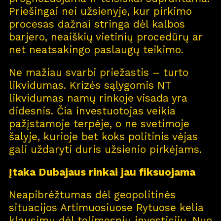
Priešingai nei užsienyje, kur pirkimo
procesas dažnai stringa dėl kalbos
barjero, neaiškių vietinių procedūrų ar
net neatsakingo paslaugų teikimo.
Ne mažiau svarbi priežastis – turto
likvidumas. Krizės sąlygomis NT
likvidumas namų rinkoje visada yra
didesnis. Čia investuotojas veikia
pažįstamoje terpėje, o ne svetimoje
šalyje, kurioje bet koks politinis vėjas
gali uždaryti duris užsienio pirkėjams.
Įtaka Dubajaus rinkai jau fiksuojama
Neapibrėžtumas dėl geopolitinės
situacijos Artimuosiuose Rytuose kelia
klausimų dėl tolimesnių investicijų. Nuo