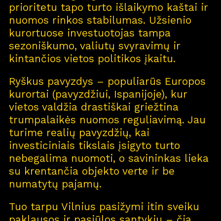
prioritetu tapo turto išlaikymo kaštai ir
nuomos rinkos stabilumas. Užsienio
kurortuose investuotojas tampa
sezoniškumo, valiutų svyravimų ir
kintančios vietos politikos įkaitu.
Ryškus pavyzdys – populiarūs Europos
kurortai (pavyzdžiui, Ispanijoje), kur
vietos valdžia drastiškai griežtina
trumpalaikės nuomos reguliavimą. Jau
turime realių pavyzdžių, kai
investiciniais tikslais įsigyto turto
nebegalima nuomoti, o savininkas lieka
su krentančia objekto verte ir be
numatytų pajamų.
Tuo tarpu Vilnius pasižymi itin sveiku
paklausos ir pasiūlos santykiu – čia