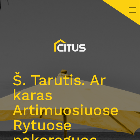
Š. Tarutis. Ar
karas
Artimuosiuose
Rytuose