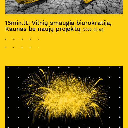
15min.lt: Vilnių smaugia biurokratija,
Kaunas be naujų projektų
(2022-02-01)