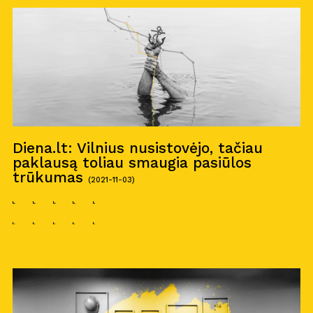
Kar
j
era
11
Nau
j
ienos
Nau
j
ų na
m
ų kortelė
Kontaktai
Diena.lt: Vilnius nusistovėjo, tačiau
paklausą toliau smaugia pasiūlos
trūkumas
(2021-11-03)