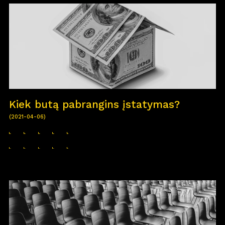
Kiek butą pabrangins įstatymas?
(2021-04-06)