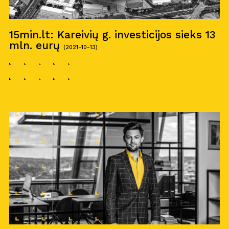
15min.lt: Kareivių g. investicijos sieks 13
mln. eurų
(2021-10-13)