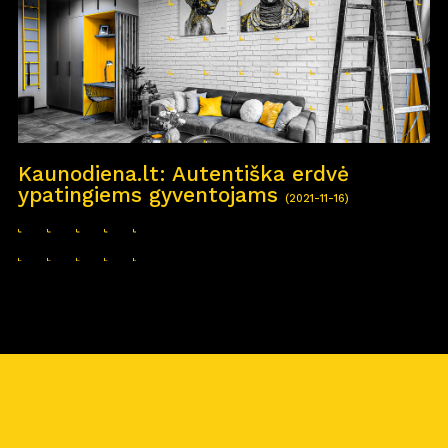
Kaunodiena.lt: Autentiška erdvė
ypatingiems gyventojams
(2021-11-16)
Pro
j
ektai
Apie
m
us