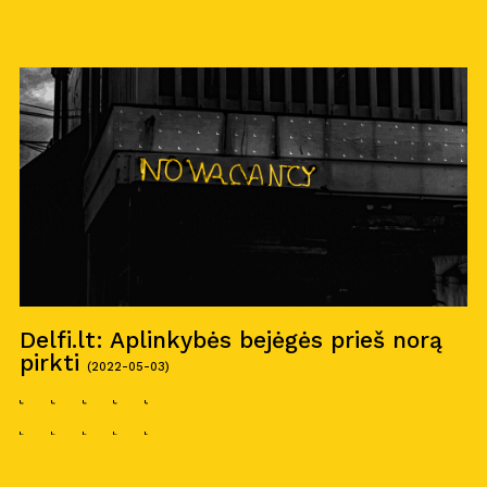
Delfi.lt: Aplinkybės bejėgės prieš norą
pirkti
(2022-05-03)