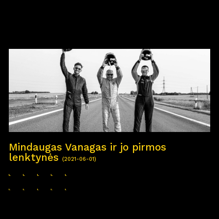
Mindaugas Vanagas ir jo pirmos
lenktynės
(2021-06-01)