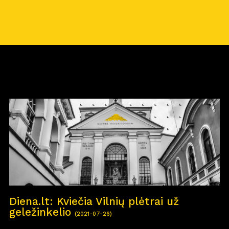
Diena.lt: Kviečia Vilnių plėtrai už
geležinkelio
(2021-07-26)