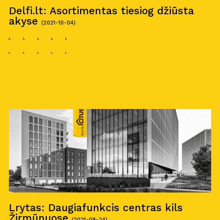
Delfi.lt: Asortimentas tiesiog džiūsta
akyse
(2021-10-04)
Lrytas: Daugiafunkcis centras kils
Žirmūnuose
(2021-09-24)