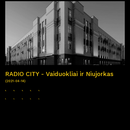
RADIO CITY - Vaiduokliai ir Niujorkas
(2021-04-14)