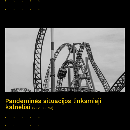
Pandeminės situacijos linksmieji
kalneliai
(2021-06-23)