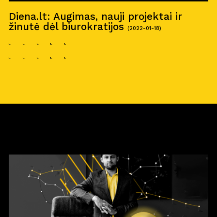
Diena.lt: Augimas, nauji projektai ir
žinutė dėl biurokratijos
(2022-01-18)