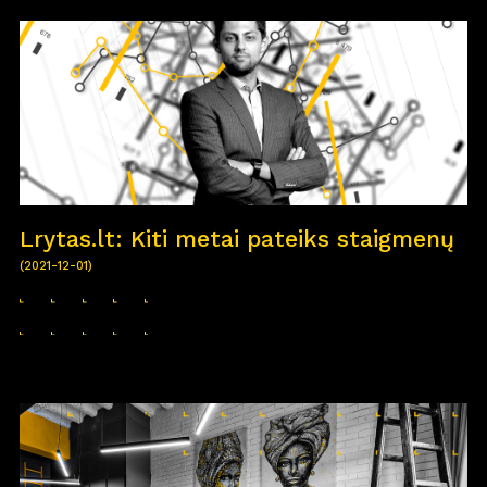
Lrytas.lt: Kiti metai pateiks staigmenų
(2021-12-01)