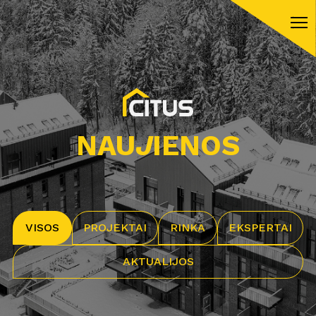
NAU
J
IENOS
VISOS
PROJEKTAI
RINKA
EKSPERTAI
AKTUALIJOS