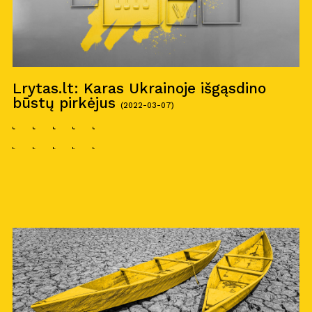
Lrytas.lt: Karas Ukrainoje išgąsdino
būstų pirkėjus
(2022-03-07)