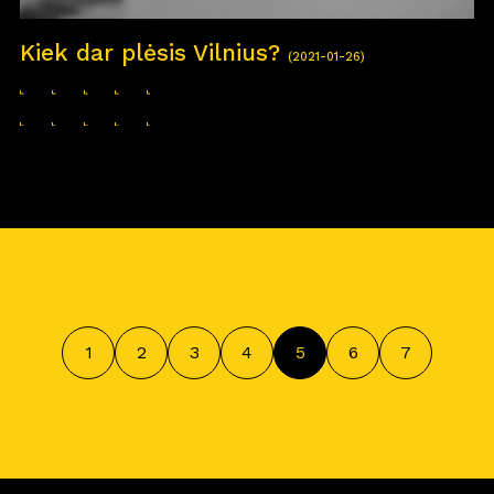
Kiek dar plėsis Vilnius?
(2021-01-26)
1
2
3
4
5
6
7