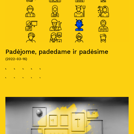
Padėjome, padedame ir padėsime
(2022-03-16)