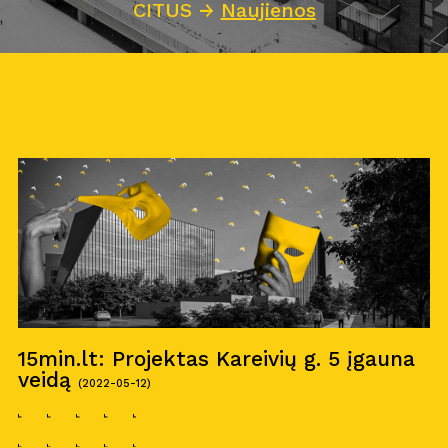
CITUS
→
Naujienos
15min.lt: Projektas Kareivių g. 5 įgauna
veidą
(2022-05-12)